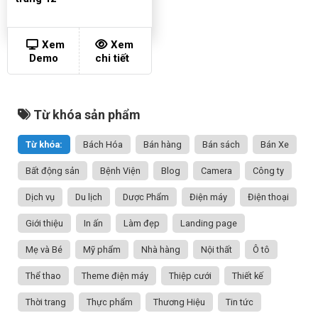
Xem
Xem
Demo
chi tiết
Từ khóa sản phẩm
Từ khóa:
Bách Hóa
Bán hàng
Bán sách
Bán Xe
Bất động sản
Bệnh Viện
Blog
Camera
Công ty
Dịch vụ
Du lịch
Dược Phẩm
Điện máy
Điện thoại
Giới thiệu
In ấn
Làm đẹp
Landing page
Mẹ và Bé
Mỹ phẩm
Nhà hàng
Nội thất
Ô tô
Thể thao
Theme điện máy
Thiệp cưới
Thiết kế
Thời trang
Thực phẩm
Thương Hiệu
Tin tức