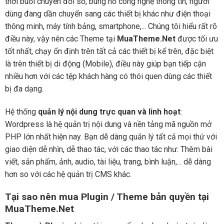
thời buổi chuyển đổi số, bùng nổ công nghệ thông tin, người
dùng đang dần chuyển sang các thiết bị khác như điện thoại
thông minh, máy tính bảng, smartphone,... Chúng tôi hiểu rất rõ
điều này, vậy nên các Theme tại
MuaTheme.Net
được tối ưu
tốt nhất, chạy ổn định trên tất cả các thiết bị kể trên, đặc biệt
là trên thiết bị di động (Mobile), điều này giúp bạn tiếp cận
nhiều hơn với các tệp khách hàng có thói quen dùng các thiết
bị đa dạng.
Hệ thống
quản lý nội dung trực quan và linh hoạt
:
Wordpress là hệ quản trị nội dung và nền tảng mã nguồn mở
PHP lớn nhất hiện nay. Bạn dễ dàng quản lý tất cả mọi thứ với
giao diện dễ nhìn, dễ thao tác, với các thao tác như: Thêm bài
viết, sản phẩm, ảnh, audio, tài liệu, trang, bình luận,... dễ dàng
hơn so với các hệ quản trị CMS khác.
Tại sao nên mua Plugin / Theme bản quyền tại
MuaTheme.Net