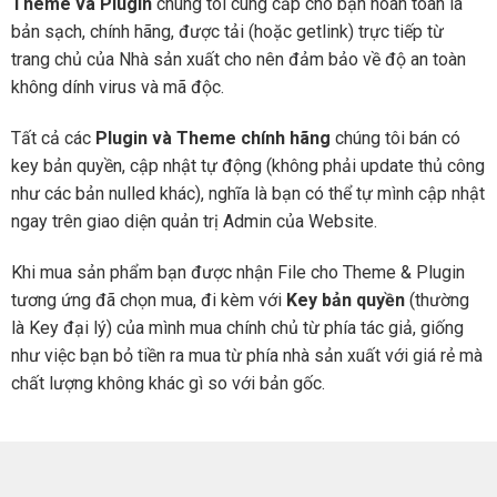
Theme và Plugin
chúng tôi cung cấp cho bạn hoàn toàn là
bản sạch, chính hãng, được tải (hoặc getlink) trực tiếp từ
trang chủ của Nhà sản xuất cho nên đảm bảo về độ an toàn
không dính virus và mã độc.
Tất cả các
Plugin và Theme chính hãng
chúng tôi bán có
key bản quyền, cập nhật tự động (không phải update thủ công
như các bản nulled khác), nghĩa là bạn có thể tự mình cập nhật
ngay trên giao diện quản trị Admin của Website.
Khi mua sản phẩm bạn được nhận File cho Theme & Plugin
tương ứng đã chọn mua, đi kèm với
Key bản quyền
(thường
là Key đại lý) của mình mua chính chủ từ phía tác giả, giống
như việc bạn bỏ tiền ra mua từ phía nhà sản xuất với giá rẻ mà
chất lượng không khác gì so với bản gốc.