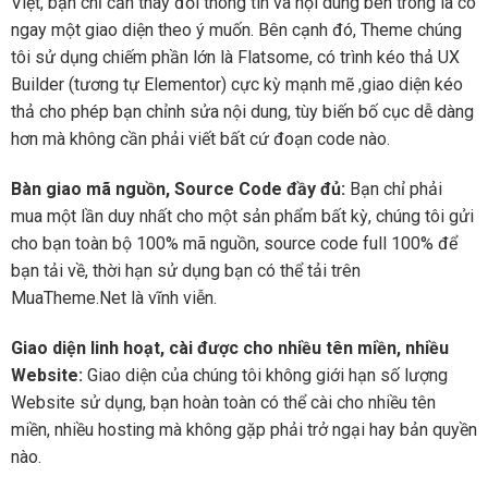
Việt, bạn chỉ cần thay đổi thông tin và nội dung bên trong là có
ngay một giao diện theo ý muốn. Bên cạnh đó, Theme chúng
tôi sử dụng chiếm phần lớn là Flatsome, có trình kéo thả UX
Builder (tương tự Elementor) cực kỳ mạnh mẽ ,giao diện kéo
thả cho phép bạn chỉnh sửa nội dung, tùy biến bố cục dễ dàng
hơn mà không cần phải viết bất cứ đoạn code nào.
Bàn giao mã nguồn, Source Code đầy đủ:
Bạn chỉ phải
mua một lần duy nhất cho một sản phẩm bất kỳ, chúng tôi gửi
cho bạn toàn bộ 100% mã nguồn, source code full 100% để
bạn tải về, thời hạn sử dụng bạn có thể tải trên
MuaTheme.Net là vĩnh viễn.
Giao diện linh hoạt, cài được cho nhiều tên miền, nhiều
Website:
Giao diện của chúng tôi không giới hạn số lượng
Website sử dụng, bạn hoàn toàn có thể cài cho nhiều tên
miền, nhiều hosting mà không gặp phải trở ngại hay bản quyền
nào.