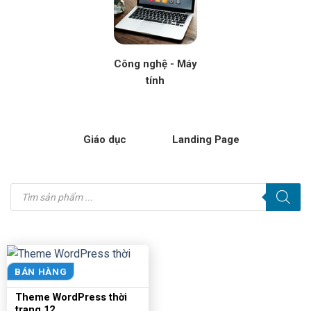
Công nghệ - Máy
tính
Giáo dục
Landing Page
Tìm
kiếm
sản
phẩm
BÁN HÀNG
Theme WordPress thời
trang 12