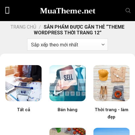
Chuyển
đến
nội
dung
TRANG CHỦ
/
SẢN PHẨM ĐƯỢC GẮN THẺ “THEME
WORDPRESS THỜI TRANG 12”
Tất cả
Bán hàng
Thời trang - làm
đẹp