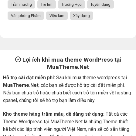
Trầm hương
Trẻ Em
Trường Học
Tuyển dụng
Văn phòng Phẩm
Việc làm
Xây dựng
Lợi ích khi mua theme WordPress tại
MuaTheme.Net
Hỗ trợ cài đặt miễn phí:
Sau khi mua theme wordpress tại
MuaTheme.Net
, các bạn sẽ được hỗ trợ cài đặt miễn phí.
Nếu bạn chưa trỏ hoặc chưa biết cách trỏ tên miền về hosting
cpanel, chúng tôi sẽ hỗ trợ bạn làm điều này.
Kho theme hàng trăm mẫu, dễ dàng sử dụng:
Tất cả các
Theme Wordpress tại MuaTheme.Net là những Theme thiết
kế bởi các lập trình viên người Việt Nam, nên sẽ có sẵn tiếng