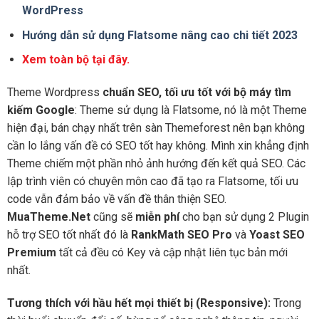
WordPress
Hướng dẫn sử dụng Flatsome nâng cao chi tiết 2023
Xem toàn bộ tại đây.
Theme Wordpress
chuẩn SEO, tối ưu tốt với bộ máy tìm
kiếm Google
: Theme sử dụng là Flatsome, nó là một Theme
hiện đại, bán chạy nhất trên sàn Themeforest nên bạn không
cần lo lắng vấn đề có SEO tốt hay không. Mình xin khẳng định
Theme chiếm một phần nhỏ ảnh hướng đến kết quả SEO. Các
lập trình viên có chuyên môn cao đã tạo ra Flatsome, tối ưu
code vẫn đảm bảo về vấn đề thân thiện SEO.
MuaTheme.Net
cũng sẽ
miễn phí
cho bạn sử dụng 2 Plugin
hỗ trợ SEO tốt nhất đó là
RankMath SEO Pro
và
Yoast SEO
Premium
tất cả đều có Key và cập nhật liên tục bản mới
nhất.
Tương thích với hầu hết mọi thiết bị (Responsive):
Trong