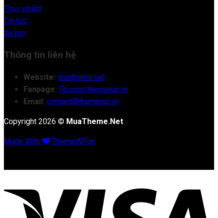
Thực phẩm
Tin tức
Xe hơi
Thông tin liên hệ
Website:
muatheme.net
Fanpage:
Fb.com/themewp.vn
Email:
contact@themewp.vn
Copyright 2026 ©
MuaTheme.Net
Made With
ThemeWP.vn