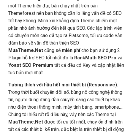
một Theme hiện đại, bán chạy nhất trên sàn
Themeforest nên bạn không cần lo lắng vấn đề có SEO
tốt hay không. Mình xin khẳng định Theme chiếm một
phần nhỏ ảnh hướng đến kết quả SEO. Các lập trình viên
có chuyên môn cao đã tạo ra Flatsome, tối ưu code vẫn
đảm bảo về vấn đề thân thiện SEO.
MuaTheme.Net
cũng sẽ
miễn phí
cho bạn sử dụng 2
Plugin hỗ trợ SEO tốt nhất đó là
RankMath SEO Pro
và
Yoast SEO Premium
tất cả đều có Key và cập nhật liên
tục bản mới nhất.
Tương thích với hầu hết mọi thiết bị (Responsive):
Trong thời buổi chuyển đổi số, bùng nổ công nghệ thông
tin, người dùng đang dần chuyển sang các thiết bị khác
như điện thoại thông minh, máy tính bảng, smartphone,...
Chúng tôi hiểu rất rõ điều này, vậy nên các Theme tại
MuaTheme.Net
được tối ưu tốt nhất, chạy ổn định trên
tất cả các thiết bị kể trên, đặc biệt là trên thiết bị di động