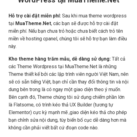
Hỗ trợ cài đặt miễn phí:
Sau khi mua theme wordpress
tại
MuaTheme.Net
, các bạn sẽ được hỗ trợ cài đặt
miễn phí. Nếu bạn chưa trỏ hoặc chưa biết cách trỏ tên
miền về hosting cpanel, chúng tôi sẽ hỗ trợ bạn làm điều
này.
Kho theme hàng trăm mẫu, dễ dàng sử dụng:
Tất cả
các Theme Wordpress tại MuaTheme.Net là những
Theme thiết kế bởi các lập trình viên người Việt Nam, nên
sẽ có sẵn tiếng Việt, bạn chỉ cần thay đổi thông tin và nội
dung bên trong là có ngay một giao diện theo ý muốn.
Bên cạnh đó, Theme chúng tôi sử dụng chiếm phần lớn
là Flatsome, có trình kéo thả UX Builder (tương tự
Elementor) cực kỳ mạnh mẽ ,giao diện kéo thả cho phép
bạn chỉnh sửa nội dung, tùy biến bố cục dễ dàng hơn mà
không cần phải viết bất cứ đoạn code nào.