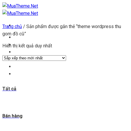
Chuyển
đến
nội
Trang chủ
/
Sản phẩm được gắn thẻ “theme wordpress thu
dung
gom đồ cũ”
Trang chủ
Kho theme
Hiển thị kết quả duy nhất
Kho plugin
Get theme
Đăng ký đại lý
Blog & tin tức
Tất cả
Bán hàng