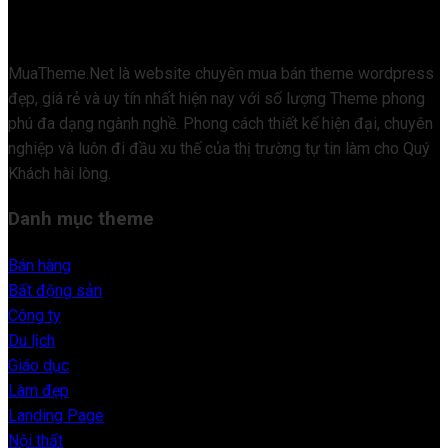
MuaTheme.Net là website chuyên mua bán theme wordpress
đẹp, giá rẻ và uy tín nhất hiện nay với số lượng Theme phong
phú đa dạng ngành nghề. Phong cách thiết kế hiện đại, chuyên
nghiệp và luôn đi đầu xu thế của thị trường tự tin làm cho Quý
Khách hài lòng.
Danh mục theme
Bán hàng
Bất động sản
Công ty
Du lịch
Giáo dục
Làm đẹp
Landing Page
Nội thất