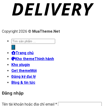
Copyright 2026 ©
MuaTheme.Net
Tìm
kiếm
sản
Trang chủ
phẩm
Kho theme
Kho plugin
Get theme
Đăng ký đại lý
Blog & tin tức
Đăng nhập
Tên tài khoản hoặc địa chỉ email
*