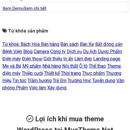
Xem Demo
Xem chi tiết
Từ khóa sản phẩm
Từ khóa:
Bách Hóa
Bán hàng
Bán sách
Bán Xe
Bất động sản
Bệnh Viện
Blog
Camera
Công ty
Dịch vụ
Du lịch
Dược Phẩm
Điện máy
Điện thoại
Giới thiệu
In ấn
Làm đẹp
Landing page
Mẹ và Bé
Mỹ phẩm
Nhà hàng
Nội thất
Ô tô
Thể thao
Theme
điện máy
Thiệp cưới
Thiết kế
Thời trang
Thực phẩm
Thương
Hiệu
Tin tức
Trầm hương
Trẻ Em
Trường Học
Tuyển dụng
Văn
phòng Phẩm
Việc làm
Xây dựng
Lợi ích khi mua theme
WordPress tại MuaTheme.Net