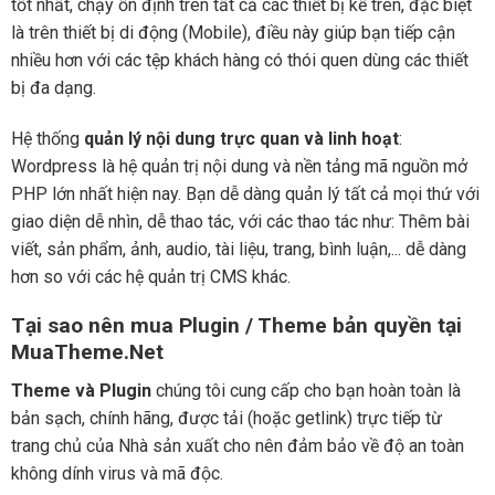
tốt nhất, chạy ổn định trên tất cả các thiết bị kể trên, đặc biệt
là trên thiết bị di động (Mobile), điều này giúp bạn tiếp cận
nhiều hơn với các tệp khách hàng có thói quen dùng các thiết
bị đa dạng.
Hệ thống
quản lý nội dung trực quan và linh hoạt
:
Wordpress là hệ quản trị nội dung và nền tảng mã nguồn mở
PHP lớn nhất hiện nay. Bạn dễ dàng quản lý tất cả mọi thứ với
giao diện dễ nhìn, dễ thao tác, với các thao tác như: Thêm bài
viết, sản phẩm, ảnh, audio, tài liệu, trang, bình luận,... dễ dàng
hơn so với các hệ quản trị CMS khác.
Tại sao nên mua Plugin / Theme bản quyền tại
MuaTheme.Net
Theme và Plugin
chúng tôi cung cấp cho bạn hoàn toàn là
bản sạch, chính hãng, được tải (hoặc getlink) trực tiếp từ
trang chủ của Nhà sản xuất cho nên đảm bảo về độ an toàn
không dính virus và mã độc.