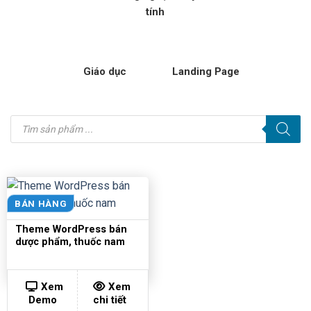
tính
Giáo dục
Landing Page
Tìm
kiếm
sản
phẩm
BÁN HÀNG
Theme WordPress bán
dược phẩm, thuốc nam
Xem
Xem
Demo
chi tiết