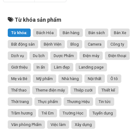
Từ khóa sản phẩm
Từ khóa:
Bách Hóa
Bán hàng
Bán sách
Bán Xe
Bất động sản
Bệnh Viện
Blog
Camera
Công ty
Dịch vụ
Du lịch
Dược Phẩm
Điện máy
Điện thoại
Giới thiệu
In ấn
Làm đẹp
Landing page
Mẹ và Bé
Mỹ phẩm
Nhà hàng
Nội thất
Ô tô
Thể thao
Theme điện máy
Thiệp cưới
Thiết kế
Thời trang
Thực phẩm
Thương Hiệu
Tin tức
Trầm hương
Trẻ Em
Trường Học
Tuyển dụng
Văn phòng Phẩm
Việc làm
Xây dựng