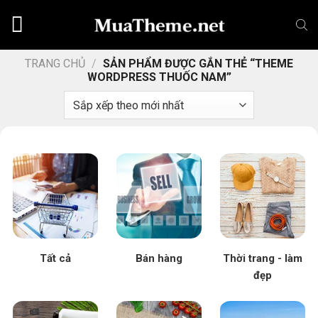
Chuyển
đến
nội
dung
TRANG CHỦ
/
SẢN PHẨM ĐƯỢC GẮN THẺ “THEME
WORDPRESS THUỐC NAM”
Tất cả
Bán hàng
Thời trang - làm
đẹp