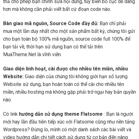
thả cho phép bạn chỉnh sửa nội dung, tùy biến bố cục dễ dàng
hơn mà không cần phải viết bất cứ đoạn code nào.
Bàn giao mã nguồn, Source Code đầy đủ:
Bạn chỉ phải
mua một lần duy nhất cho một sản phẩm bất kỳ, chúng tôi gửi
cho bạn toàn bộ 100% mã nguồn, source code full 100% để
bạn tải về, thời hạn sử dụng bạn có thể tải trên
MuaTheme.Net là vĩnh viễn.
Giao diện linh hoạt, cài được cho nhiều tên miền, nhiều
Website:
Giao diện của chúng tôi không giới hạn số lượng
Website sử dụng, bạn hoàn toàn có thể cài cho nhiều tên
miền, nhiều hosting mà không gặp phải trở ngại hay bản quyền
nào.
Có link
hướng dẫn sử dụng theme Flatsome
: Bạn là người
mới hay lần đầu tiên tiếp xúc với Flatsome cũng như nền tảng
Wordpress? Đừng lo, mình có một danh sách các bài viết và
video hướng dẫn chi tiết cách sử dụng từ cơ bản đến nâng