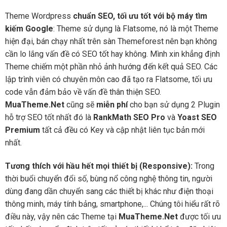
Theme Wordpress
chuẩn SEO, tối ưu tốt với bộ máy tìm
kiếm Google
: Theme sử dụng là Flatsome, nó là một Theme
hiện đại, bán chạy nhất trên sàn Themeforest nên bạn không
cần lo lắng vấn đề có SEO tốt hay không. Mình xin khẳng định
Theme chiếm một phần nhỏ ảnh hướng đến kết quả SEO. Các
lập trình viên có chuyên môn cao đã tạo ra Flatsome, tối ưu
code vẫn đảm bảo về vấn đề thân thiện SEO.
MuaTheme.Net
cũng sẽ
miễn phí
cho bạn sử dụng 2 Plugin
hỗ trợ SEO tốt nhất đó là
RankMath SEO Pro
và
Yoast SEO
Premium
tất cả đều có Key và cập nhật liên tục bản mới
nhất.
Tương thích với hầu hết mọi thiết bị (Responsive):
Trong
thời buổi chuyển đổi số, bùng nổ công nghệ thông tin, người
dùng đang dần chuyển sang các thiết bị khác như điện thoại
thông minh, máy tính bảng, smartphone,... Chúng tôi hiểu rất rõ
điều này, vậy nên các Theme tại
MuaTheme.Net
được tối ưu