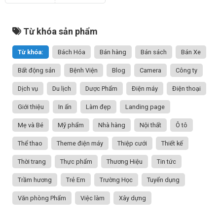
Từ khóa sản phẩm
Từ khóa:
Bách Hóa
Bán hàng
Bán sách
Bán Xe
Bất động sản
Bệnh Viện
Blog
Camera
Công ty
Dịch vụ
Du lịch
Dược Phẩm
Điện máy
Điện thoại
Giới thiệu
In ấn
Làm đẹp
Landing page
Mẹ và Bé
Mỹ phẩm
Nhà hàng
Nội thất
Ô tô
Thể thao
Theme điện máy
Thiệp cưới
Thiết kế
Thời trang
Thực phẩm
Thương Hiệu
Tin tức
Trầm hương
Trẻ Em
Trường Học
Tuyển dụng
Văn phòng Phẩm
Việc làm
Xây dựng