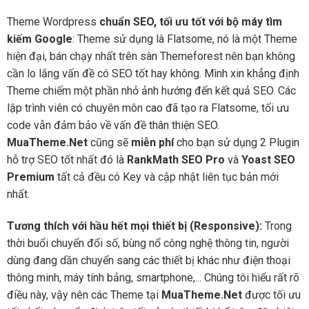
Theme Wordpress
chuẩn SEO, tối ưu tốt với bộ máy tìm
kiếm Google
: Theme sử dụng là Flatsome, nó là một Theme
hiện đại, bán chạy nhất trên sàn Themeforest nên bạn không
cần lo lắng vấn đề có SEO tốt hay không. Mình xin khẳng định
Theme chiếm một phần nhỏ ảnh hướng đến kết quả SEO. Các
lập trình viên có chuyên môn cao đã tạo ra Flatsome, tối ưu
code vẫn đảm bảo về vấn đề thân thiện SEO.
MuaTheme.Net
cũng sẽ
miễn phí
cho bạn sử dụng 2 Plugin
hỗ trợ SEO tốt nhất đó là
RankMath SEO Pro
và
Yoast SEO
Premium
tất cả đều có Key và cập nhật liên tục bản mới
nhất.
Tương thích với hầu hết mọi thiết bị (Responsive):
Trong
thời buổi chuyển đổi số, bùng nổ công nghệ thông tin, người
dùng đang dần chuyển sang các thiết bị khác như điện thoại
thông minh, máy tính bảng, smartphone,... Chúng tôi hiểu rất rõ
điều này, vậy nên các Theme tại
MuaTheme.Net
được tối ưu