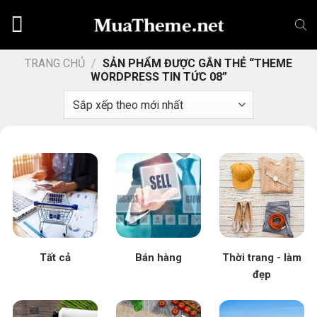
Chuyển
đến
nội
dung
TRANG CHỦ
/
SẢN PHẨM ĐƯỢC GẮN THẺ “THEME
WORDPRESS TIN TỨC 08”
Tất cả
Bán hàng
Thời trang - làm
đẹp