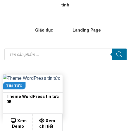
tính
Giáo dục
Landing Page
Tìm
kiếm
sản
phẩm
TIN TỨC
Theme WordPress tin tức
08
Xem
Xem
Demo
chi tiết