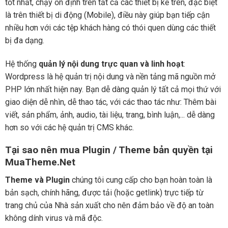
tốt nhất, chạy ổn định trên tất cả các thiết bị kể trên, đặc biệt
là trên thiết bị di động (Mobile), điều này giúp bạn tiếp cận
nhiều hơn với các tệp khách hàng có thói quen dùng các thiết
bị đa dạng.
Hệ thống
quản lý nội dung trực quan và linh hoạt
:
Wordpress là hệ quản trị nội dung và nền tảng mã nguồn mở
PHP lớn nhất hiện nay. Bạn dễ dàng quản lý tất cả mọi thứ với
giao diện dễ nhìn, dễ thao tác, với các thao tác như: Thêm bài
viết, sản phẩm, ảnh, audio, tài liệu, trang, bình luận,... dễ dàng
hơn so với các hệ quản trị CMS khác.
Tại sao nên mua Plugin / Theme bản quyền tại
MuaTheme.Net
Theme và Plugin
chúng tôi cung cấp cho bạn hoàn toàn là
bản sạch, chính hãng, được tải (hoặc getlink) trực tiếp từ
trang chủ của Nhà sản xuất cho nên đảm bảo về độ an toàn
không dính virus và mã độc.