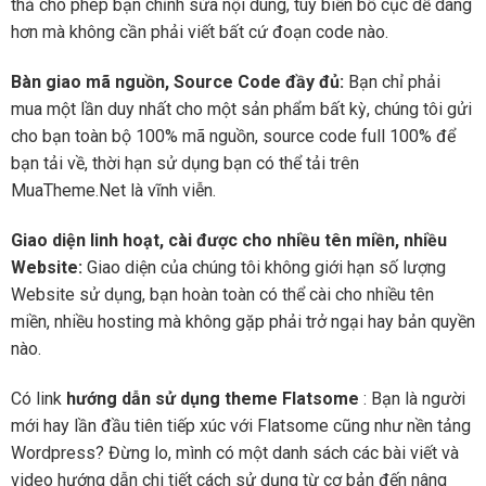
thả cho phép bạn chỉnh sửa nội dung, tùy biến bố cục dễ dàng
hơn mà không cần phải viết bất cứ đoạn code nào.
Bàn giao mã nguồn, Source Code đầy đủ:
Bạn chỉ phải
mua một lần duy nhất cho một sản phẩm bất kỳ, chúng tôi gửi
cho bạn toàn bộ 100% mã nguồn, source code full 100% để
bạn tải về, thời hạn sử dụng bạn có thể tải trên
MuaTheme.Net là vĩnh viễn.
Giao diện linh hoạt, cài được cho nhiều tên miền, nhiều
Website:
Giao diện của chúng tôi không giới hạn số lượng
Website sử dụng, bạn hoàn toàn có thể cài cho nhiều tên
miền, nhiều hosting mà không gặp phải trở ngại hay bản quyền
nào.
Có link
hướng dẫn sử dụng theme Flatsome
: Bạn là người
mới hay lần đầu tiên tiếp xúc với Flatsome cũng như nền tảng
Wordpress? Đừng lo, mình có một danh sách các bài viết và
video hướng dẫn chi tiết cách sử dụng từ cơ bản đến nâng