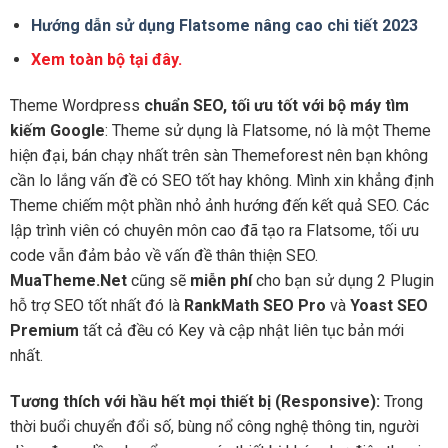
Hướng dẫn sử dụng Flatsome nâng cao chi tiết 2023
Xem toàn bộ tại đây.
Theme Wordpress
chuẩn SEO, tối ưu tốt với bộ máy tìm
kiếm Google
: Theme sử dụng là Flatsome, nó là một Theme
hiện đại, bán chạy nhất trên sàn Themeforest nên bạn không
cần lo lắng vấn đề có SEO tốt hay không. Mình xin khẳng định
Theme chiếm một phần nhỏ ảnh hướng đến kết quả SEO. Các
lập trình viên có chuyên môn cao đã tạo ra Flatsome, tối ưu
code vẫn đảm bảo về vấn đề thân thiện SEO.
MuaTheme.Net
cũng sẽ
miễn phí
cho bạn sử dụng 2 Plugin
hỗ trợ SEO tốt nhất đó là
RankMath SEO Pro
và
Yoast SEO
Premium
tất cả đều có Key và cập nhật liên tục bản mới
nhất.
Tương thích với hầu hết mọi thiết bị (Responsive):
Trong
thời buổi chuyển đổi số, bùng nổ công nghệ thông tin, người