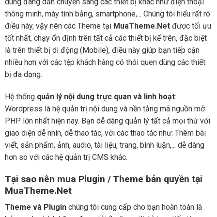
dùng đang dần chuyển sang các thiết bị khác như điện thoại
thông minh, máy tính bảng, smartphone,... Chúng tôi hiểu rất rõ
điều này, vậy nên các Theme tại
MuaTheme.Net
được tối ưu
tốt nhất, chạy ổn định trên tất cả các thiết bị kể trên, đặc biệt
là trên thiết bị di động (Mobile), điều này giúp bạn tiếp cận
nhiều hơn với các tệp khách hàng có thói quen dùng các thiết
bị đa dạng.
Hệ thống
quản lý nội dung trực quan và linh hoạt
:
Wordpress là hệ quản trị nội dung và nền tảng mã nguồn mở
PHP lớn nhất hiện nay. Bạn dễ dàng quản lý tất cả mọi thứ với
giao diện dễ nhìn, dễ thao tác, với các thao tác như: Thêm bài
viết, sản phẩm, ảnh, audio, tài liệu, trang, bình luận,... dễ dàng
hơn so với các hệ quản trị CMS khác.
Tại sao nên mua Plugin / Theme bản quyền tại
MuaTheme.Net
Theme và Plugin
chúng tôi cung cấp cho bạn hoàn toàn là