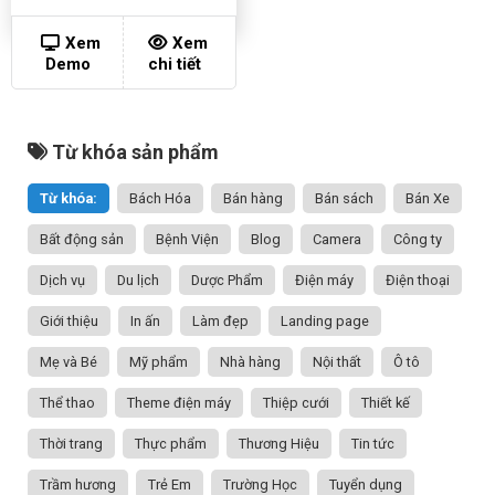
Xem
Xem
Demo
chi tiết
Từ khóa sản phẩm
Từ khóa:
Bách Hóa
Bán hàng
Bán sách
Bán Xe
Bất động sản
Bệnh Viện
Blog
Camera
Công ty
Dịch vụ
Du lịch
Dược Phẩm
Điện máy
Điện thoại
Giới thiệu
In ấn
Làm đẹp
Landing page
Mẹ và Bé
Mỹ phẩm
Nhà hàng
Nội thất
Ô tô
Thể thao
Theme điện máy
Thiệp cưới
Thiết kế
Thời trang
Thực phẩm
Thương Hiệu
Tin tức
Trầm hương
Trẻ Em
Trường Học
Tuyển dụng