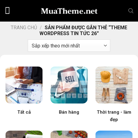
Chuyển
đến
nội
dung
TRANG CHỦ
/
SẢN PHẨM ĐƯỢC GẮN THẺ “THEME
WORDPRESS TIN TỨC 26”
Tất cả
Bán hàng
Thời trang - làm
đẹp