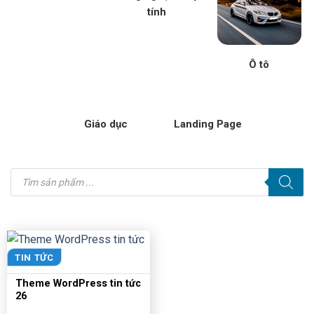
tính
Ô tô
Giáo dục
Landing Page
Tìm
kiếm
sản
phẩm
TIN TỨC
Theme WordPress tin tức
26