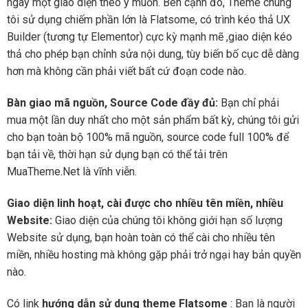
ngay một giao diện theo ý muốn. Bên cạnh đó, Theme chúng
tôi sử dụng chiếm phần lớn là Flatsome, có trình kéo thả UX
Builder (tương tự Elementor) cực kỳ mạnh mẽ ,giao diện kéo
thả cho phép bạn chỉnh sửa nội dung, tùy biến bố cục dễ dàng
hơn mà không cần phải viết bất cứ đoạn code nào.
Bàn giao mã nguồn, Source Code đầy đủ:
Bạn chỉ phải
mua một lần duy nhất cho một sản phẩm bất kỳ, chúng tôi gửi
cho bạn toàn bộ 100% mã nguồn, source code full 100% để
bạn tải về, thời hạn sử dụng bạn có thể tải trên
MuaTheme.Net là vĩnh viễn.
Giao diện linh hoạt, cài được cho nhiều tên miền, nhiều
Website:
Giao diện của chúng tôi không giới hạn số lượng
Website sử dụng, bạn hoàn toàn có thể cài cho nhiều tên
miền, nhiều hosting mà không gặp phải trở ngại hay bản quyền
nào.
Có link
hướng dẫn sử dụng theme Flatsome
: Bạn là người