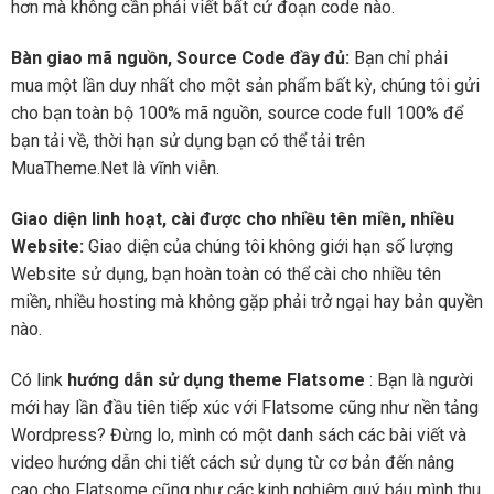
hơn mà không cần phải viết bất cứ đoạn code nào.
Bàn giao mã nguồn, Source Code đầy đủ:
Bạn chỉ phải
mua một lần duy nhất cho một sản phẩm bất kỳ, chúng tôi gửi
cho bạn toàn bộ 100% mã nguồn, source code full 100% để
bạn tải về, thời hạn sử dụng bạn có thể tải trên
MuaTheme.Net là vĩnh viễn.
Giao diện linh hoạt, cài được cho nhiều tên miền, nhiều
Website:
Giao diện của chúng tôi không giới hạn số lượng
Website sử dụng, bạn hoàn toàn có thể cài cho nhiều tên
miền, nhiều hosting mà không gặp phải trở ngại hay bản quyền
nào.
Có link
hướng dẫn sử dụng theme Flatsome
: Bạn là người
mới hay lần đầu tiên tiếp xúc với Flatsome cũng như nền tảng
Wordpress? Đừng lo, mình có một danh sách các bài viết và
video hướng dẫn chi tiết cách sử dụng từ cơ bản đến nâng
cao cho Flatsome cũng như các kinh nghiệm quý báu mình thu