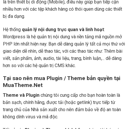
là trên thiết bị di động (Mobile), điều này giúp bạn tiếp cận
nhiều hơn với các tệp khách hàng có thói quen dùng các thiết
bị đa dạng.
Hệ thống
quản lý nội dung trực quan và linh hoạt
:
Wordpress là hệ quản trị nội dung và nền tảng mã nguồn mở
PHP lớn nhất hiện nay. Bạn dễ dàng quản lý tất cả mọi thứ với
giao diện dễ nhìn, dễ thao tác, với các thao tác như: Thêm bài
viết, sản phẩm, ảnh, audio, tài liệu, trang, bình luận,... dễ dàng
hơn so với các hệ quản trị CMS khác.
Tại sao nên mua Plugin / Theme bản quyền tại
MuaTheme.Net
Theme và Plugin
chúng tôi cung cấp cho bạn hoàn toàn là
bản sạch, chính hãng, được tải (hoặc getlink) trực tiếp từ
trang chủ của Nhà sản xuất cho nên đảm bảo về độ an toàn
không dính virus và mã độc.