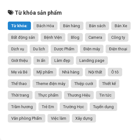
Từ khóa sản phẩm
Từ khóa:
Bách Hóa
Bán hàng
Bán sách
Bán Xe
Bất động sản
Bệnh Viện
Blog
Camera
Công ty
Dịch vụ
Du lịch
Dược Phẩm
Điện máy
Điện thoại
Giới thiệu
In ấn
Làm đẹp
Landing page
Mẹ và Bé
Mỹ phẩm
Nhà hàng
Nội thất
Ô tô
Thể thao
Theme điện máy
Thiệp cưới
Thiết kế
Thời trang
Thực phẩm
Thương Hiệu
Tin tức
Trầm hương
Trẻ Em
Trường Học
Tuyển dụng
Văn phòng Phẩm
Việc làm
Xây dựng