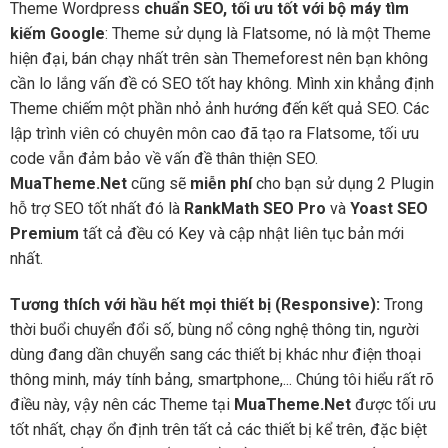
Theme Wordpress
chuẩn SEO, tối ưu tốt với bộ máy tìm
kiếm Google
: Theme sử dụng là Flatsome, nó là một Theme
hiện đại, bán chạy nhất trên sàn Themeforest nên bạn không
cần lo lắng vấn đề có SEO tốt hay không. Mình xin khẳng định
Theme chiếm một phần nhỏ ảnh hướng đến kết quả SEO. Các
lập trình viên có chuyên môn cao đã tạo ra Flatsome, tối ưu
code vẫn đảm bảo về vấn đề thân thiện SEO.
MuaTheme.Net
cũng sẽ
miễn phí
cho bạn sử dụng 2 Plugin
hỗ trợ SEO tốt nhất đó là
RankMath SEO Pro
và
Yoast SEO
Premium
tất cả đều có Key và cập nhật liên tục bản mới
nhất.
Tương thích với hầu hết mọi thiết bị (Responsive):
Trong
thời buổi chuyển đổi số, bùng nổ công nghệ thông tin, người
dùng đang dần chuyển sang các thiết bị khác như điện thoại
thông minh, máy tính bảng, smartphone,... Chúng tôi hiểu rất rõ
điều này, vậy nên các Theme tại
MuaTheme.Net
được tối ưu
tốt nhất, chạy ổn định trên tất cả các thiết bị kể trên, đặc biệt