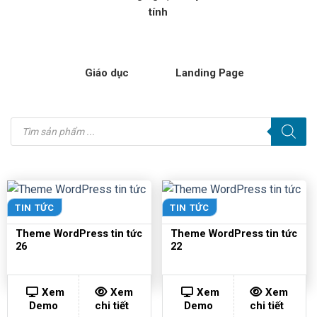
tính
Giáo dục
Landing Page
Tìm
kiếm
sản
phẩm
TIN TỨC
TIN TỨC
Theme WordPress tin tức
Theme WordPress tin tức
26
22
Xem
Xem
Xem
Xem
Demo
chi tiết
Demo
chi tiết