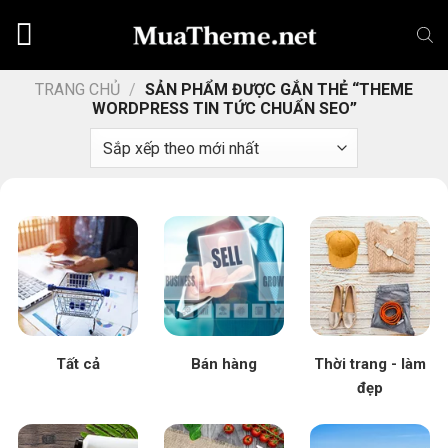
Chuyển
đến
nội
dung
TRANG CHỦ
/
SẢN PHẨM ĐƯỢC GẮN THẺ “THEME
WORDPRESS TIN TỨC CHUẨN SEO”
Tất cả
Bán hàng
Thời trang - làm
đẹp