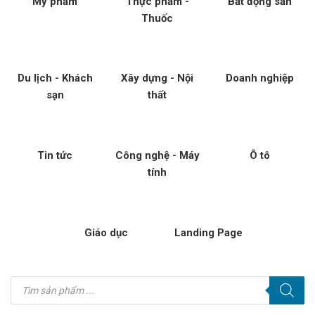
Mỹ phẩm
Thực phẩm -
Bất động sản
Thuốc
Du lịch - Khách
Xây dựng - Nội
Doanh nghiệp
sạn
thất
Tin tức
Công nghệ - Máy
Ô tô
tính
Giáo dục
Landing Page
Tìm
kiếm
sản
phẩm