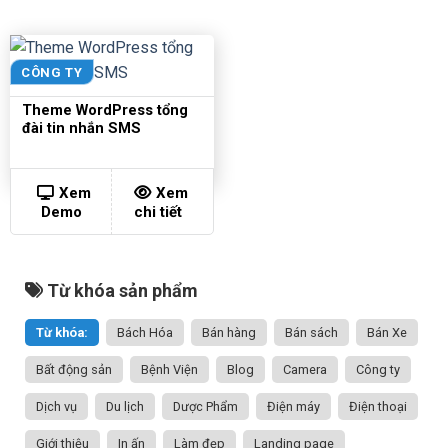
CÔNG TY
Theme WordPress tổng
đài tin nhắn SMS
Xem
Xem
Demo
chi tiết
Từ khóa sản phẩm
Từ khóa:
Bách Hóa
Bán hàng
Bán sách
Bán Xe
Bất động sản
Bệnh Viện
Blog
Camera
Công ty
Dịch vụ
Du lịch
Dược Phẩm
Điện máy
Điện thoại
Giới thiệu
In ấn
Làm đẹp
Landing page