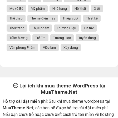
Mẹ và Bé
Mỹ phẩm
Nhà hàng
Nội thất
Ô tô
Thể thao
Theme điện máy
Thiệp cưới
Thiết kế
Thời trang
Thực phẩm
Thương Hiệu
Tin tức
Trầm hương
Trẻ Em
Trường Học
Tuyển dụng
Văn phòng Phẩm
Việc làm
Xây dựng
Lợi ích khi mua theme WordPress tại
MuaTheme.Net
Hỗ trợ cài đặt miễn phí:
Sau khi mua theme wordpress tại
MuaTheme.Net
, các bạn sẽ được hỗ trợ cài đặt miễn phí.
Nếu bạn chưa trỏ hoặc chưa biết cách trỏ tên miền về hosting