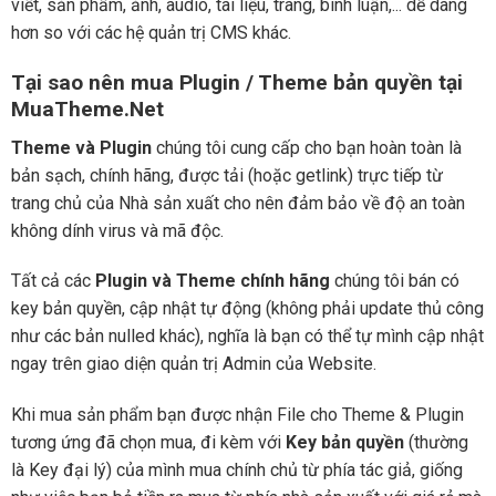
viết, sản phẩm, ảnh, audio, tài liệu, trang, bình luận,... dễ dàng
hơn so với các hệ quản trị CMS khác.
Tại sao nên mua Plugin / Theme bản quyền tại
MuaTheme.Net
Theme và Plugin
chúng tôi cung cấp cho bạn hoàn toàn là
bản sạch, chính hãng, được tải (hoặc getlink) trực tiếp từ
trang chủ của Nhà sản xuất cho nên đảm bảo về độ an toàn
không dính virus và mã độc.
Tất cả các
Plugin và Theme chính hãng
chúng tôi bán có
key bản quyền, cập nhật tự động (không phải update thủ công
như các bản nulled khác), nghĩa là bạn có thể tự mình cập nhật
ngay trên giao diện quản trị Admin của Website.
Khi mua sản phẩm bạn được nhận File cho Theme & Plugin
tương ứng đã chọn mua, đi kèm với
Key bản quyền
(thường
là Key đại lý) của mình mua chính chủ từ phía tác giả, giống