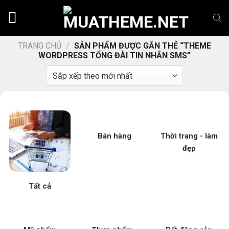
Chuyển
đến
nội
dung
TRANG CHỦ
/
SẢN PHẨM ĐƯỢC GẮN THẺ “THEME
WORDPRESS TỔNG ĐÀI TIN NHẮN SMS”
Bán hàng
Thời trang - làm
đẹp
Tất cả