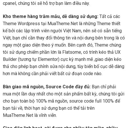
cpanel, chúng tôi sẽ hỗ trợ bạn làm điều này.
Kho theme hàng trăm mẫu, dễ dàng sử dụng:
Tất cả các
Theme Wordpress tại MuaTheme.Net là những Theme thiết
kế bởi các lập trình viên người Việt Nam, nên sẽ có sẵn tiếng
Việt, bạn chỉ cần thay đổi thông tin và nội dung bên trong là có
ngay một giao diện theo ý muốn. Bên cạnh đó, Theme chúng
tôi sử dụng chiếm phần lớn là Flatsome, có trình kéo thả UX
Builder (tương tự Elementor) cực kỳ mạnh mẽ ,giao diện kéo
thả cho phép bạn chỉnh sửa nội dung, tùy biến bố cục dễ dàng
hơn mà không cần phải viết bất cứ đoạn code nào.
Bàn giao mã nguồn, Source Code đầy đủ:
Bạn chỉ phải
mua một lần duy nhất cho một sản phẩm bất kỳ, chúng tôi gửi
cho bạn toàn bộ 100% mã nguồn, source code full 100% để
bạn tải về, thời hạn sử dụng bạn có thể tải trên
MuaTheme.Net là vĩnh viễn.