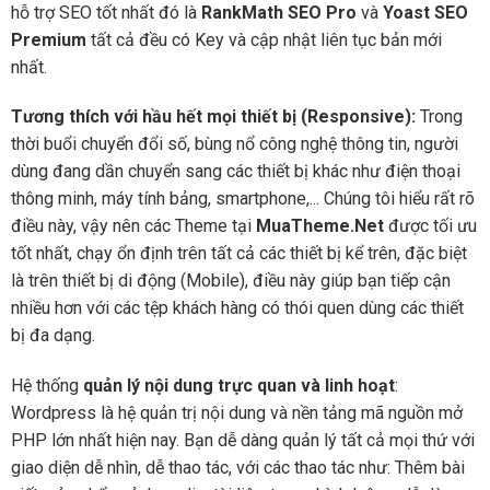
hỗ trợ SEO tốt nhất đó là
RankMath SEO Pro
và
Yoast SEO
Premium
tất cả đều có Key và cập nhật liên tục bản mới
nhất.
Tương thích với hầu hết mọi thiết bị (Responsive):
Trong
thời buổi chuyển đổi số, bùng nổ công nghệ thông tin, người
dùng đang dần chuyển sang các thiết bị khác như điện thoại
thông minh, máy tính bảng, smartphone,... Chúng tôi hiểu rất rõ
điều này, vậy nên các Theme tại
MuaTheme.Net
được tối ưu
tốt nhất, chạy ổn định trên tất cả các thiết bị kể trên, đặc biệt
là trên thiết bị di động (Mobile), điều này giúp bạn tiếp cận
nhiều hơn với các tệp khách hàng có thói quen dùng các thiết
bị đa dạng.
Hệ thống
quản lý nội dung trực quan và linh hoạt
:
Wordpress là hệ quản trị nội dung và nền tảng mã nguồn mở
PHP lớn nhất hiện nay. Bạn dễ dàng quản lý tất cả mọi thứ với
giao diện dễ nhìn, dễ thao tác, với các thao tác như: Thêm bài