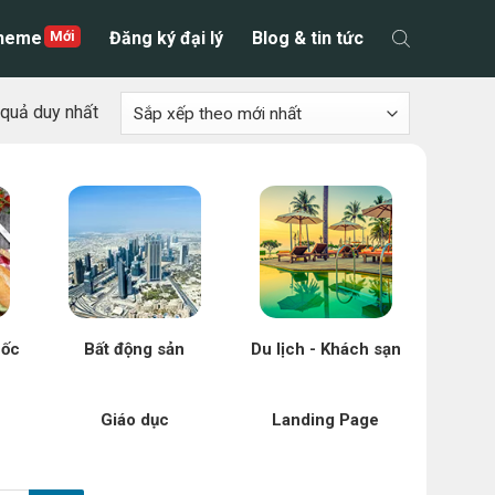
theme
Đăng ký đại lý
Blog & tin tức
t quả duy nhất
uốc
Bất động sản
Du lịch - Khách sạn
Giáo dục
Landing Page