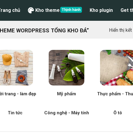
Trang chủ
Kho theme
Kho plugin
Get 
THEME WORDPRESS TỔNG KHO ĐÁ”
Hiển thị kế
ời trang - làm đẹp
Mỹ phẩm
Thực phẩm - Th
Tin tức
Công nghệ - Máy tính
Ô tô