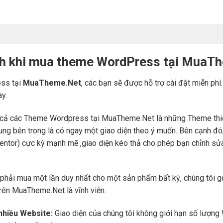
ch khi mua theme WordPress tại MuaT
ss tại
MuaTheme.Net
, các bạn sẽ được hỗ trợ cài đặt miễn phí
ày.
cả các Theme Wordpress tại MuaTheme.Net là những Theme thiết k
i dung bên trong là có ngay một giao diện theo ý muốn. Bên cạnh 
mentor) cực kỳ mạnh mẽ ,giao diện kéo thả cho phép bạn chỉnh sử
phải mua một lần duy nhất cho một sản phẩm bất kỳ, chúng tôi g
trên MuaTheme.Net là vĩnh viễn.
 nhiều Website:
Giao diện của chúng tôi không giới hạn số lượng 