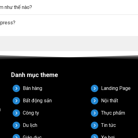
ẩm như thế nào?
dpress?
Danh mục theme
Bán hàng
Landing Page
Bất động sản
Nội thất
u
Công ty
Thực phẩm
Du lịch
Tin tức
Giáo dục
Xe hơi