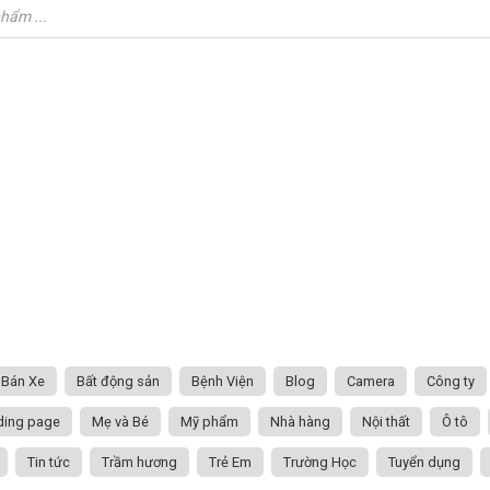
Bán Xe
Bất động sản
Bệnh Viện
Blog
Camera
Công ty
ding page
Mẹ và Bé
Mỹ phẩm
Nhà hàng
Nội thất
Ô tô
Tin tức
Trầm hương
Trẻ Em
Trường Học
Tuyển dụng