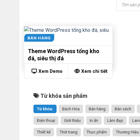
Tìm
kiếm
sản
phẩm
BÁN HÀNG
Theme WordPress tổng kho
đá, siêu thị đá
Xem Demo
Xem chi tiết
Từ khóa sản phẩm
Từ khóa:
Bách Hóa
Bán hàng
Bán sách
Điện thoại
Giới thiệu
In ấn
Làm đẹp
Lan
Thiết kế
Thời trang
Thực phẩm
Thương Hiệu