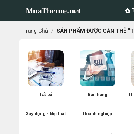
Chuyển
đến
nội
dung
Trang Chủ
/
SẢN PHẨM ĐƯỢC GẮN THẺ “
Tất cả
Bán hàng
Th
Xây dựng - Nội thất
Doanh nghiệp