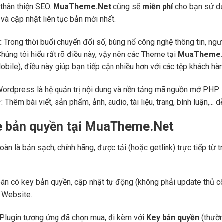
thân thiện SEO.
MuaTheme.Net
cũng sẽ
miễn phí
cho bạn sử dụ
và cập nhật liên tục bản mới nhất.
:
Trong thời buổi chuyển đổi số, bùng nổ công nghệ thông tin, ng
Chúng tôi hiểu rất rõ điều này, vậy nên các Theme tại
MuaTheme.
 (Mobile), điều này giúp bạn tiếp cận nhiều hơn với các tệp khách h
Wordpress là hệ quản trị nội dung và nền tảng mã nguồn mở PHP l
ư: Thêm bài viết, sản phẩm, ảnh, audio, tài liệu, trang, bình luận,..
e bản quyền tại MuaTheme.Net
oàn là bản sạch, chính hãng, được tải (hoặc getlink) trực tiếp t
án có key bản quyền, cập nhật tự động (không phải update thủ cô
a Website.
Plugin tương ứng đã chọn mua, đi kèm với
Key bản quyền
(thườn