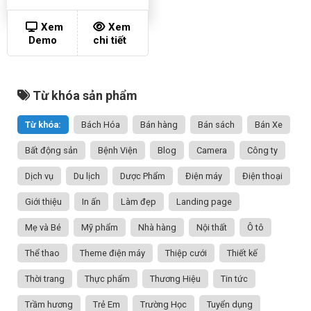
Xem
Xem
Demo
chi tiết
Từ khóa sản phẩm
Từ khóa:
Bách Hóa
Bán hàng
Bán sách
Bán Xe
Bất động sản
Bệnh Viện
Blog
Camera
Công ty
Dịch vụ
Du lịch
Dược Phẩm
Điện máy
Điện thoại
Giới thiệu
In ấn
Làm đẹp
Landing page
Mẹ và Bé
Mỹ phẩm
Nhà hàng
Nội thất
Ô tô
Thể thao
Theme điện máy
Thiệp cưới
Thiết kế
Thời trang
Thực phẩm
Thương Hiệu
Tin tức
Trầm hương
Trẻ Em
Trường Học
Tuyển dụng