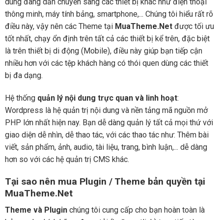
dùng đang dần chuyển sang các thiết bị khác như điện thoại
thông minh, máy tính bảng, smartphone,... Chúng tôi hiểu rất rõ
điều này, vậy nên các Theme tại
MuaTheme.Net
được tối ưu
tốt nhất, chạy ổn định trên tất cả các thiết bị kể trên, đặc biệt
là trên thiết bị di động (Mobile), điều này giúp bạn tiếp cận
nhiều hơn với các tệp khách hàng có thói quen dùng các thiết
bị đa dạng.
Hệ thống
quản lý nội dung trực quan và linh hoạt
:
Wordpress là hệ quản trị nội dung và nền tảng mã nguồn mở
PHP lớn nhất hiện nay. Bạn dễ dàng quản lý tất cả mọi thứ với
giao diện dễ nhìn, dễ thao tác, với các thao tác như: Thêm bài
viết, sản phẩm, ảnh, audio, tài liệu, trang, bình luận,... dễ dàng
hơn so với các hệ quản trị CMS khác.
Tại sao nên mua Plugin / Theme bản quyền tại
MuaTheme.Net
Theme và Plugin
chúng tôi cung cấp cho bạn hoàn toàn là