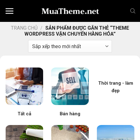
Chuyển
đến
nội
dung
TRANG CHỦ
/
SẢN PHẨM ĐƯỢC GẮN THẺ “THEME
WORDPRESS VẬN CHUYỂN HÀNG HÓA”
Thời trang - làm
đẹp
Tất cả
Bán hàng