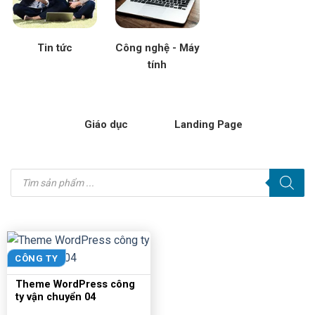
Tin tức
Công nghệ - Máy
tính
Giáo dục
Landing Page
Tìm
kiếm
sản
phẩm
CÔNG TY
Theme WordPress công
ty vận chuyển 04