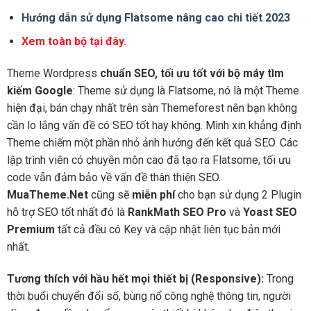
Hướng dẫn sử dụng Flatsome nâng cao chi tiết 2023
Xem toàn bộ tại đây.
Theme Wordpress
chuẩn SEO, tối ưu tốt với bộ máy tìm
kiếm Google
: Theme sử dụng là Flatsome, nó là một Theme
hiện đại, bán chạy nhất trên sàn Themeforest nên bạn không
cần lo lắng vấn đề có SEO tốt hay không. Mình xin khẳng định
Theme chiếm một phần nhỏ ảnh hướng đến kết quả SEO. Các
lập trình viên có chuyên môn cao đã tạo ra Flatsome, tối ưu
code vẫn đảm bảo về vấn đề thân thiện SEO.
MuaTheme.Net
cũng sẽ
miễn phí
cho bạn sử dụng 2 Plugin
hỗ trợ SEO tốt nhất đó là
RankMath SEO Pro
và
Yoast SEO
Premium
tất cả đều có Key và cập nhật liên tục bản mới
nhất.
Tương thích với hầu hết mọi thiết bị (Responsive):
Trong
thời buổi chuyển đổi số, bùng nổ công nghệ thông tin, người