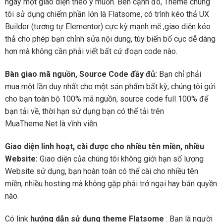
ngay một giao diện theo ý muốn. Bên cạnh đó, Theme chúng
tôi sử dụng chiếm phần lớn là Flatsome, có trình kéo thả UX
Builder (tương tự Elementor) cực kỳ mạnh mẽ ,giao diện kéo
thả cho phép bạn chỉnh sửa nội dung, tùy biến bố cục dễ dàng
hơn mà không cần phải viết bất cứ đoạn code nào.
Bàn giao mã nguồn, Source Code đầy đủ:
Bạn chỉ phải
mua một lần duy nhất cho một sản phẩm bất kỳ, chúng tôi gửi
cho bạn toàn bộ 100% mã nguồn, source code full 100% để
bạn tải về, thời hạn sử dụng bạn có thể tải trên
MuaTheme.Net là vĩnh viễn.
Giao diện linh hoạt, cài được cho nhiều tên miền, nhiều
Website:
Giao diện của chúng tôi không giới hạn số lượng
Website sử dụng, bạn hoàn toàn có thể cài cho nhiều tên
miền, nhiều hosting mà không gặp phải trở ngại hay bản quyền
nào.
Có link
hướng dẫn sử dụng theme Flatsome
: Bạn là người