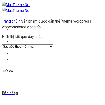
Chuyển
đến
nội
Trang chủ
/
Sản phẩm được gắn thẻ “theme wordpress
dung
woocommerce đồng hồ”
Trang chủ
Kho theme
Hiển thị kết quả duy nhất
Kho plugin
Get theme
Đăng ký đại lý
Blog & tin tức
Tất cả
Bán hàng