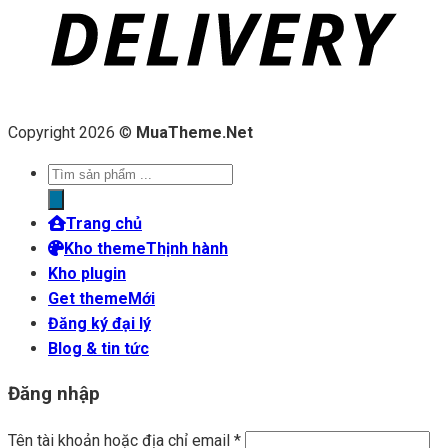
Copyright 2026 ©
MuaTheme.Net
Tìm
kiếm
sản
Trang chủ
phẩm
Kho theme
Kho plugin
Get theme
Đăng ký đại lý
Blog & tin tức
Đăng nhập
Tên tài khoản hoặc địa chỉ email
*