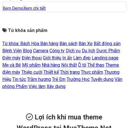
Xem Demo
Xem chi tiết
Từ khóa sản phẩm
Từ khóa:
Bách Hóa
Bán hàng
Bán sách
Bán Xe
Bất động sản
Bệnh Viện
Blog
Camera
Công ty
Dịch vụ
Du lịch
Dược Phẩm
Điện máy
Điện thoại
Giới thiệu
In ấn
Làm đẹp
Landing page
Mẹ và Bé
Mỹ phẩm
Nhà hàng
Nội thất
Ô tô
Thể thao
Theme
điện máy
Thiệp cưới
Thiết kế
Thời trang
Thực phẩm
Thương
Hiệu
Tin tức
Trầm hương
Trẻ Em
Trường Học
Tuyển dụng
Văn
phòng Phẩm
Việc làm
Xây dựng
Lợi ích khi mua theme
WordPress tại MuaTheme.Net