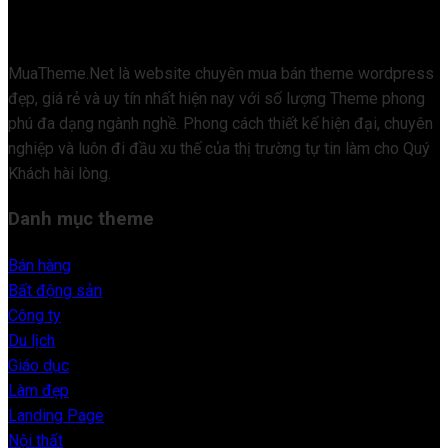
MuaTheme.Net là website chuyên mua bán theme wordpress
đẹp, giá rẻ và uy tín nhất hiện nay với số lượng Theme phong
phú đa dạng ngành nghề. Phong cách thiết kế hiện đại, chuyên
nghiệp và luôn đi đầu xu thế của thị trường tự tin làm cho Quý
Khách hài lòng.
Danh mục theme
Bán hàng
Bất động sản
Công ty
Du lịch
Giáo dục
Làm đẹp
Landing Page
Nội thất