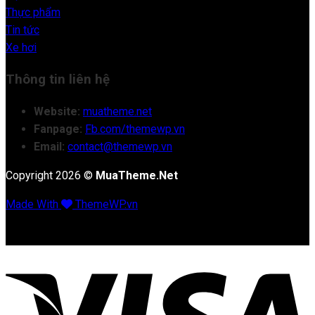
Thực phẩm
Tin tức
Xe hơi
Thông tin liên hệ
Website:
muatheme.net
Fanpage:
Fb.com/themewp.vn
Email:
contact@themewp.vn
Copyright 2026 ©
MuaTheme.Net
Made With
ThemeWP.vn