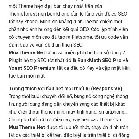
một Theme hiện đại, bán chạy nhất trên sàn
Themeforest nên bạn không cần lo lắng vấn đề có SEO
tốt hay không. Mình xin khẳng định Theme chiếm một
phần nhỏ ảnh hướng đến kết quả SEO. Các lập trình viên
có chuyên môn cao đã tạo ra Flatsome, tối ưu code vẫn
đảm bảo về vấn đề thân thiện SEO.
MuaTheme.Net
cũng sẽ
miễn phí
cho bạn sử dụng 2
Plugin hỗ trợ SEO tốt nhất đó là
RankMath SEO Pro
và
Yoast SEO Premium
tất cả đều có Key và cập nhật liên
tục bản mới nhất.
Tương thích với hầu hết mọi thiết bị (Responsive):
Trong thời buổi chuyển đổi số, bùng nổ công nghệ thông
tin, người dùng đang dần chuyển sang các thiết bị khác
như điện thoại thông minh, máy tính bảng, smartphone,...
Chúng tôi hiểu rất rõ điều này, vậy nên các Theme tại
MuaTheme.Net
được tối ưu tốt nhất, chạy ổn định trên
tất cả các thiết bị kể trên, đặc biệt là trên thiết bị di động