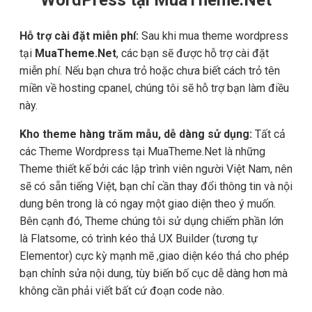
Hỗ trợ cài đặt miễn phí:
Sau khi mua theme wordpress
tại
MuaTheme.Net
, các bạn sẽ được hỗ trợ cài đặt
miễn phí. Nếu bạn chưa trỏ hoặc chưa biết cách trỏ tên
miền về hosting cpanel, chúng tôi sẽ hỗ trợ bạn làm điều
này.
Kho theme hàng trăm mẫu, dễ dàng sử dụng:
Tất cả
các Theme Wordpress tại MuaTheme.Net là những
Theme thiết kế bởi các lập trình viên người Việt Nam, nên
sẽ có sẵn tiếng Việt, bạn chỉ cần thay đổi thông tin và nội
dung bên trong là có ngay một giao diện theo ý muốn.
Bên cạnh đó, Theme chúng tôi sử dụng chiếm phần lớn
là Flatsome, có trình kéo thả UX Builder (tương tự
Elementor) cực kỳ mạnh mẽ ,giao diện kéo thả cho phép
bạn chỉnh sửa nội dung, tùy biến bố cục dễ dàng hơn mà
không cần phải viết bất cứ đoạn code nào.