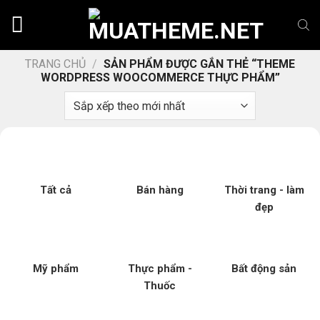
Chuyển
đến
nội
dung
TRANG CHỦ
/
SẢN PHẨM ĐƯỢC GẮN THẺ “THEME
WORDPRESS WOOCOMMERCE THỰC PHẨM”
Tất cả
Bán hàng
Thời trang - làm
đẹp
Mỹ phẩm
Thực phẩm -
Bất động sản
Thuốc