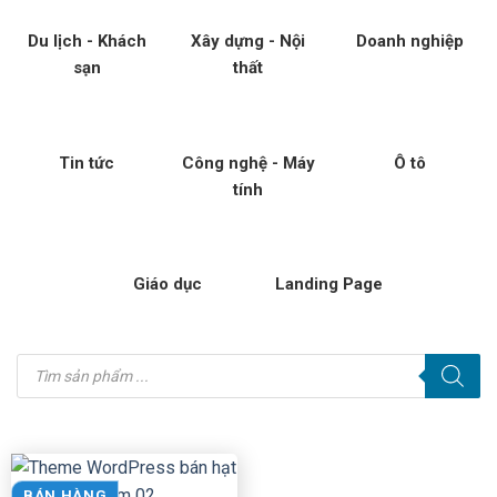
Du lịch - Khách
Xây dựng - Nội
Doanh nghiệp
sạn
thất
Tin tức
Công nghệ - Máy
Ô tô
tính
Giáo dục
Landing Page
Tìm
kiếm
sản
phẩm
BÁN HÀNG