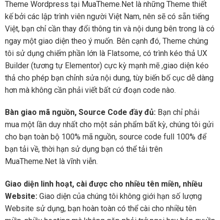
Theme Wordpress tại MuaTheme.Net là những Theme thiết
kế bởi các lập trình viên người Việt Nam, nên sẽ có sẵn tiếng
Việt, bạn chỉ cần thay đổi thông tin và nội dung bên trong là có
ngay một giao diện theo ý muốn. Bên cạnh đó, Theme chúng
tôi sử dụng chiếm phần lớn là Flatsome, có trình kéo thả UX
Builder (tương tự Elementor) cực kỳ mạnh mẽ ,giao diện kéo
thả cho phép bạn chỉnh sửa nội dung, tùy biến bố cục dễ dàng
hơn mà không cần phải viết bất cứ đoạn code nào.
Bàn giao mã nguồn, Source Code đầy đủ:
Bạn chỉ phải
mua một lần duy nhất cho một sản phẩm bất kỳ, chúng tôi gửi
cho bạn toàn bộ 100% mã nguồn, source code full 100% để
bạn tải về, thời hạn sử dụng bạn có thể tải trên
MuaTheme.Net là vĩnh viễn.
Giao diện linh hoạt, cài được cho nhiều tên miền, nhiều
Website:
Giao diện của chúng tôi không giới hạn số lượng
Website sử dụng, bạn hoàn toàn có thể cài cho nhiều tên