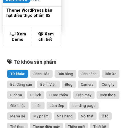
Theme WordPress bán
hạt điều thực phẩm 02
Xem
Xem
Demo
chi tiết
Từ khóa sản phẩm
Từ khóa:
Bách Hóa
Bán hàng
Bán sách
Bán Xe
Bất động sản
Bệnh Viện
Blog
Camera
Công ty
Dịch vụ
Du lịch
Dược Phẩm
Điện máy
Điện thoại
Giới thiệu
In ấn
Làm đẹp
Landing page
Mẹ và Bé
Mỹ phẩm
Nhà hàng
Nội thất
Ô tô
Thể thao
Theme điện máy
Thiệp cưới
Thiết kế