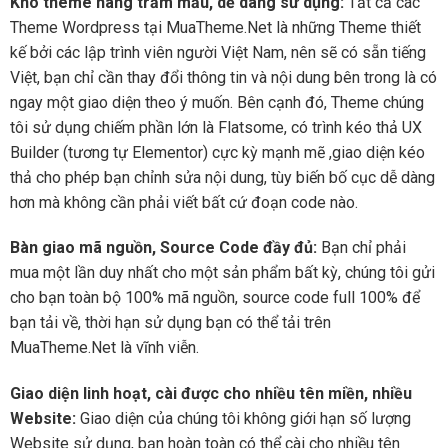
Kho theme hàng trăm mẫu, dễ dàng sử dụng:
Tất cả các
Theme Wordpress tại MuaTheme.Net là những Theme thiết
kế bởi các lập trình viên người Việt Nam, nên sẽ có sẵn tiếng
Việt, bạn chỉ cần thay đổi thông tin và nội dung bên trong là có
ngay một giao diện theo ý muốn. Bên cạnh đó, Theme chúng
tôi sử dụng chiếm phần lớn là Flatsome, có trình kéo thả UX
Builder (tương tự Elementor) cực kỳ mạnh mẽ ,giao diện kéo
thả cho phép bạn chỉnh sửa nội dung, tùy biến bố cục dễ dàng
hơn mà không cần phải viết bất cứ đoạn code nào.
Bàn giao mã nguồn, Source Code đầy đủ:
Bạn chỉ phải
mua một lần duy nhất cho một sản phẩm bất kỳ, chúng tôi gửi
cho bạn toàn bộ 100% mã nguồn, source code full 100% để
bạn tải về, thời hạn sử dụng bạn có thể tải trên
MuaTheme.Net là vĩnh viễn.
Giao diện linh hoạt, cài được cho nhiều tên miền, nhiều
Website:
Giao diện của chúng tôi không giới hạn số lượng
Website sử dụng, bạn hoàn toàn có thể cài cho nhiều tên