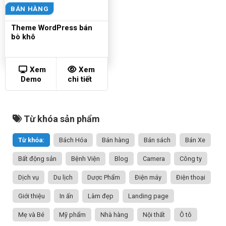
BÁN HÀNG
Theme WordPress bán
bò khô
Xem
Xem
Demo
chi tiết
Từ khóa sản phẩm
Từ khóa:
Bách Hóa
Bán hàng
Bán sách
Bán Xe
Bất động sản
Bệnh Viện
Blog
Camera
Công ty
Dịch vụ
Du lịch
Dược Phẩm
Điện máy
Điện thoại
Giới thiệu
In ấn
Làm đẹp
Landing page
Mẹ và Bé
Mỹ phẩm
Nhà hàng
Nội thất
Ô tô