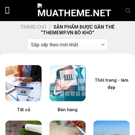
Chuyển
đến
nội
dung
TRANG CHỦ
/
SẢN PHẨM ĐƯỢC GẮN THẺ
“THEMEWP.VN BÒ KHÔ”
Thời trang - làm
đẹp
Tất cả
Bán hàng