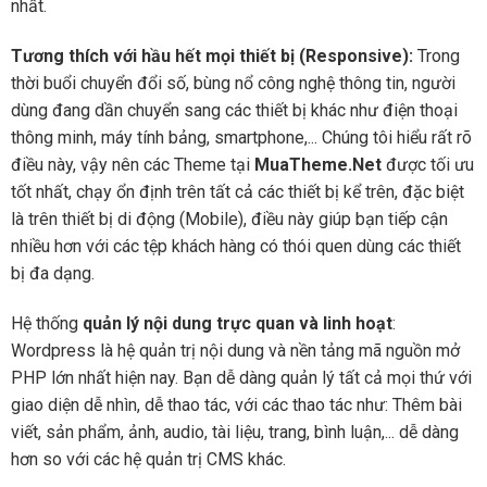
nhất.
Tương thích với hầu hết mọi thiết bị (Responsive):
Trong
thời buổi chuyển đổi số, bùng nổ công nghệ thông tin, người
dùng đang dần chuyển sang các thiết bị khác như điện thoại
thông minh, máy tính bảng, smartphone,... Chúng tôi hiểu rất rõ
điều này, vậy nên các Theme tại
MuaTheme.Net
được tối ưu
tốt nhất, chạy ổn định trên tất cả các thiết bị kể trên, đặc biệt
là trên thiết bị di động (Mobile), điều này giúp bạn tiếp cận
nhiều hơn với các tệp khách hàng có thói quen dùng các thiết
bị đa dạng.
Hệ thống
quản lý nội dung trực quan và linh hoạt
:
Wordpress là hệ quản trị nội dung và nền tảng mã nguồn mở
PHP lớn nhất hiện nay. Bạn dễ dàng quản lý tất cả mọi thứ với
giao diện dễ nhìn, dễ thao tác, với các thao tác như: Thêm bài
viết, sản phẩm, ảnh, audio, tài liệu, trang, bình luận,... dễ dàng
hơn so với các hệ quản trị CMS khác.