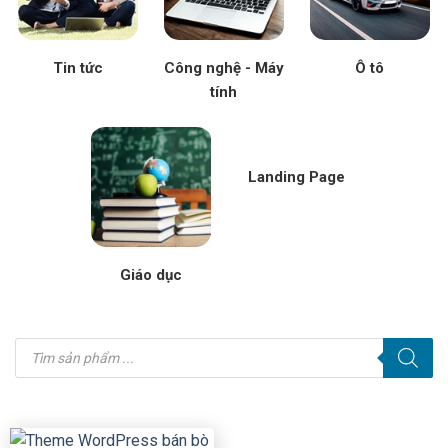
Tin tức
Công nghệ - Máy
Ô tô
tính
Landing Page
Giáo dục
Tìm
kiếm
sản
phẩm