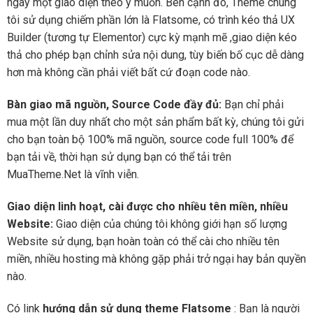
ngay một giao diện theo ý muốn. Bên cạnh đó, Theme chúng
tôi sử dụng chiếm phần lớn là Flatsome, có trình kéo thả UX
Builder (tương tự Elementor) cực kỳ mạnh mẽ ,giao diện kéo
thả cho phép bạn chỉnh sửa nội dung, tùy biến bố cục dễ dàng
hơn mà không cần phải viết bất cứ đoạn code nào.
Bàn giao mã nguồn, Source Code đầy đủ:
Bạn chỉ phải
mua một lần duy nhất cho một sản phẩm bất kỳ, chúng tôi gửi
cho bạn toàn bộ 100% mã nguồn, source code full 100% để
bạn tải về, thời hạn sử dụng bạn có thể tải trên
MuaTheme.Net là vĩnh viễn.
Giao diện linh hoạt, cài được cho nhiều tên miền, nhiều
Website:
Giao diện của chúng tôi không giới hạn số lượng
Website sử dụng, bạn hoàn toàn có thể cài cho nhiều tên
miền, nhiều hosting mà không gặp phải trở ngại hay bản quyền
nào.
Có link
hướng dẫn sử dụng theme Flatsome
: Bạn là người