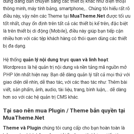
dùng đang dần chuyển sang các thiết bị khác như điện thoại
thông minh, máy tính bảng, smartphone,... Chúng tôi hiểu rất rõ
điều này, vậy nên các Theme tại
MuaTheme.Net
được tối ưu
tốt nhất, chạy ổn định trên tất cả các thiết bị kể trên, đặc biệt
là trên thiết bị di động (Mobile), điều này giúp bạn tiếp cận
nhiều hơn với các tệp khách hàng có thói quen dùng các thiết
bị đa dạng.
Hệ thống
quản lý nội dung trực quan và linh hoạt
:
Wordpress là hệ quản trị nội dung và nền tảng mã nguồn mở
PHP lớn nhất hiện nay. Bạn dễ dàng quản lý tất cả mọi thứ với
giao diện dễ nhìn, dễ thao tác, với các thao tác như: Thêm bài
viết, sản phẩm, ảnh, audio, tài liệu, trang, bình luận,... dễ dàng
hơn so với các hệ quản trị CMS khác.
Tại sao nên mua Plugin / Theme bản quyền tại
MuaTheme.Net
Theme và Plugin
chúng tôi cung cấp cho bạn hoàn toàn là