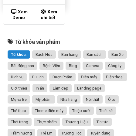
Xem
Xem
Demo
chi tiết
Từ khóa sản phẩm
Từ khóa:
Bách Hóa
Bán hàng
Bán sách
Bán Xe
Bất động sản
Bệnh Viện
Blog
Camera
Công ty
Dịch vụ
Du lịch
Dược Phẩm
Điện máy
Điện thoại
Giới thiệu
In ấn
Làm đẹp
Landing page
Mẹ và Bé
Mỹ phẩm
Nhà hàng
Nội thất
Ô tô
Thể thao
Theme điện máy
Thiệp cưới
Thiết kế
Thời trang
Thực phẩm
Thương Hiệu
Tin tức
Trầm hương
Trẻ Em
Trường Học
Tuyển dụng