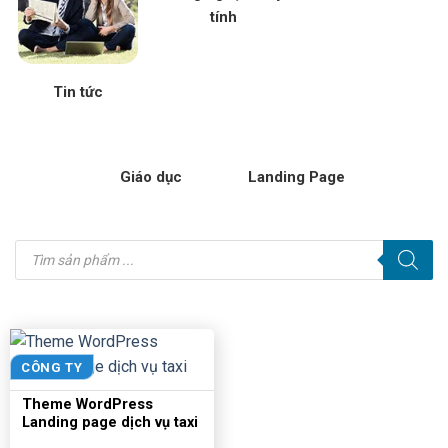
tính
Tin tức
Giáo dục
Landing Page
Tìm
kiếm
sản
phẩm
CÔNG TY
Theme WordPress
Landing page dịch vụ taxi