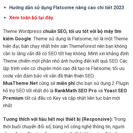
Hướng dẫn sử dụng Flatsome nâng cao chi tiết 2023
Xem toàn bộ tại đây.
Theme Wordpress
chuẩn SEO, tối ưu tốt với bộ máy tìm
kiếm Google
: Theme sử dụng là Flatsome, nó là một Theme
hiện đại, bán chạy nhất trên sàn Themeforest nên bạn không
cần lo lắng vấn đề có SEO tốt hay không. Mình xin khẳng định
Theme chiếm một phần nhỏ ảnh hướng đến kết quả SEO. Các
lập trình viên có chuyên môn cao đã tạo ra Flatsome, tối ưu
code vẫn đảm bảo về vấn đề thân thiện SEO.
MuaTheme.Net
cũng sẽ
miễn phí
cho bạn sử dụng 2 Plugin
hỗ trợ SEO tốt nhất đó là
RankMath SEO Pro
và
Yoast SEO
Premium
tất cả đều có Key và cập nhật liên tục bản mới
nhất.
Tương thích với hầu hết mọi thiết bị (Responsive):
Trong
thời buổi chuyển đổi số, bùng nổ công nghệ thông tin, người