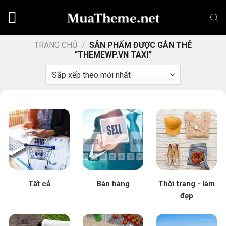
Chuyển
đến
nội
dung
TRANG CHỦ
/
SẢN PHẨM ĐƯỢC GẮN THẺ
“THEMEWP.VN TAXI”
Tất cả
Bán hàng
Thời trang - làm
đẹp