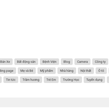
Bán Xe
Bất động sản
Bệnh Viện
Blog
Camera
Công ty
ding page
Mẹ và Bé
Mỹ phẩm
Nhà hàng
Nội thất
Ô tô
Tin tức
Trầm hương
Trẻ Em
Trường Học
Tuyển dụng