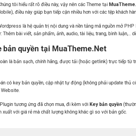
Chúng tôi hiểu rất rõ điều này, vậy nên các Theme tại
MuaTheme.
 (Mobile), điều này giúp bạn tiếp cận nhiều hơn với các tệp khách h
Wordpress là hệ quản trị nội dung và nền tảng mã nguồn mở PHP l
ư: Thêm bài viết, sản phẩm, ảnh, audio, tài liệu, trang, bình luận,..
e bản quyền tại MuaTheme.Net
oàn là bản sạch, chính hãng, được tải (hoặc getlink) trực tiếp t
án có key bản quyền, cập nhật tự động (không phải update thủ cô
a Website.
Plugin tương ứng đã chọn mua, đi kèm với
Key bản quyền
(thườn
n xuất với giá rẻ mà chất lượng không khác gì so với bản gốc.