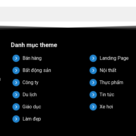
Danh mục theme
Bán hàng
Landing Page
Bất động sản
Nội thất
u
Công ty
Thực phẩm
Du lịch
Tin tức
Giáo dục
Xe hơi
Làm đẹp