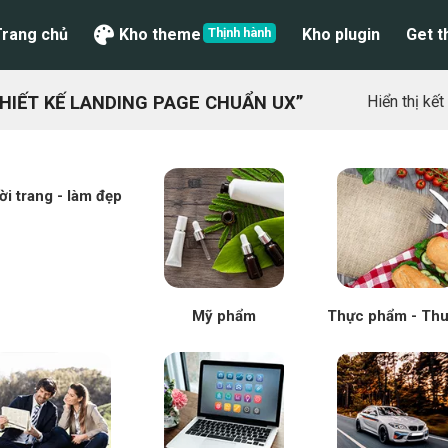
Trang chủ
Kho theme
Kho plugin
Get 
IẾT KẾ LANDING PAGE CHUẨN UX”
Hiển thị kế
ời trang - làm đẹp
Mỹ phẩm
Thực phẩm - Th