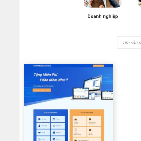
Doanh nghiệp
Tìm
kiếm
sản
phẩm