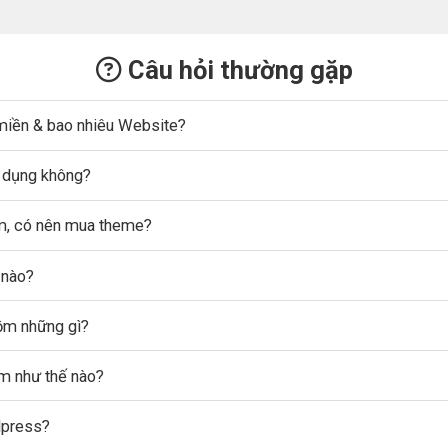
Câu hỏi thường gặp
miền & bao nhiêu Website?
ử dụng không?
ẩm, có nên mua theme?
 nào?
gồm những gì?
ẩm như thế nào?
dpress?