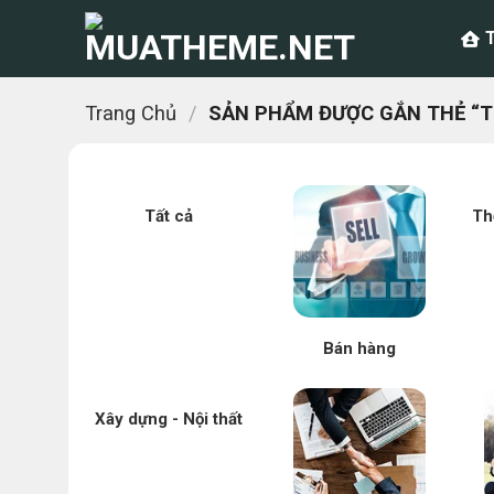
Chuyển
đến
nội
dung
Trang Chủ
/
SẢN PHẨM ĐƯỢC GẮN THẺ “TH
Tất cả
Th
Bán hàng
Xây dựng - Nội thất