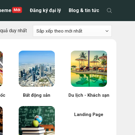
theme
Đăng ký đại lý
Blog & tin tức
t quả duy nhất
uốc
Bất động sản
Du lịch - Khách sạn
Landing Page