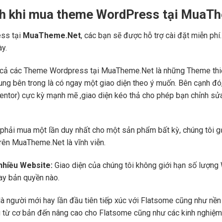
ch khi mua theme WordPress tại MuaT
ss tại
MuaTheme.Net
, các bạn sẽ được hỗ trợ cài đặt miễn phí
ày.
cả các Theme Wordpress tại MuaTheme.Net là những Theme thiết k
i dung bên trong là có ngay một giao diện theo ý muốn. Bên cạnh 
mentor) cực kỳ mạnh mẽ ,giao diện kéo thả cho phép bạn chỉnh sử
phải mua một lần duy nhất cho một sản phẩm bất kỳ, chúng tôi g
trên MuaTheme.Net là vĩnh viễn.
 nhiều Website:
Giao diện của chúng tôi không giới hạn số lượng 
hay bản quyền nào.
là người mới hay lần đầu tiên tiếp xúc với Flatsome cũng như n
ng từ cơ bản đến nâng cao cho Flatsome cũng như các kinh nghiệm