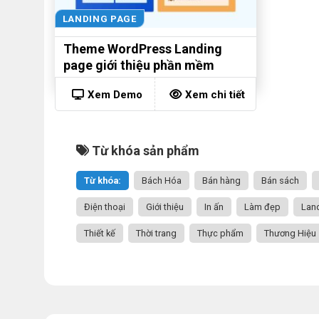
LANDING PAGE
Theme WordPress Landing
page giới thiệu phần mềm
Xem Demo
Xem chi tiết
Từ khóa sản phẩm
Từ khóa:
Bách Hóa
Bán hàng
Bán sách
Điện thoại
Giới thiệu
In ấn
Làm đẹp
Lan
Thiết kế
Thời trang
Thực phẩm
Thương Hiệu