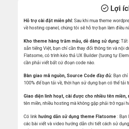
Lợi í
Hỗ trợ cài đặt miễn phí:
Sau khi mua theme wordpre
về hosting cpanel, chúng tôi sẽ hỗ trợ bạn làm điều n
Kho theme hàng trăm mẫu, dễ dàng sử dụng:
Tất 
sẵn tiếng Việt, bạn chỉ cần thay đổi thông tin và nộ
Flatsome, có trình kéo thả UX Builder (tương tự Ele
cần phải viết bất cứ đoạn code nào.
Bàn giao mã nguồn, Source Code đầy đủ:
Bạn chỉ 
100% để bạn tải về, thời hạn sử dụng bạn có thể tải 
Giao diện linh hoạt, cài được cho nhiều tên miền,
tên miền, nhiều hosting mà không gặp phải trở ngại 
Có link
hướng dẫn sử dụng theme Flatsome
: Bạn 
các bài viết và video hướng dẫn chi tiết cách sử dụ