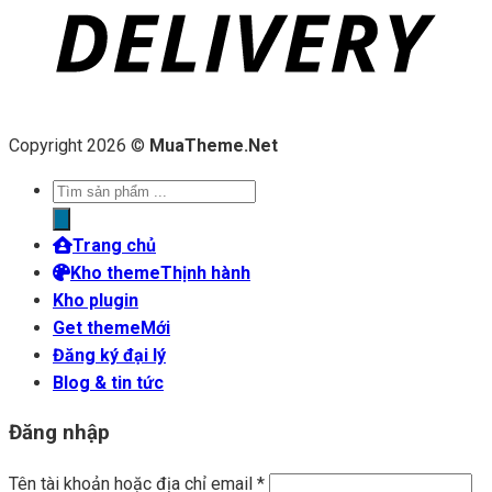
Copyright 2026 ©
MuaTheme.Net
Tìm
kiếm
sản
Trang chủ
phẩm
Kho theme
Kho plugin
Get theme
Đăng ký đại lý
Blog & tin tức
Đăng nhập
Tên tài khoản hoặc địa chỉ email
*