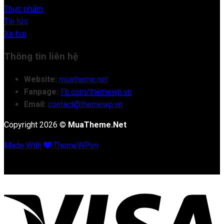
Thực phẩm
Tin tức
Xe hơi
Thông tin liên hệ
Website:
muatheme.net
Fanpage:
Fb.com/themewp.vn
Email:
contact@themewp.vn
Copyright 2026 ©
MuaTheme.Net
Made With
ThemeWP.vn