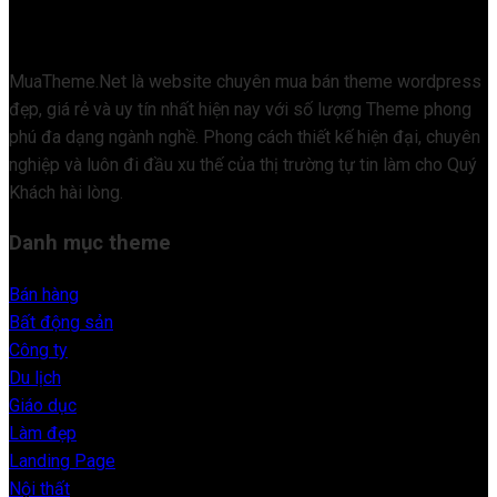
MuaTheme.Net là website chuyên mua bán theme wordpress
đẹp, giá rẻ và uy tín nhất hiện nay với số lượng Theme phong
phú đa dạng ngành nghề. Phong cách thiết kế hiện đại, chuyên
nghiệp và luôn đi đầu xu thế của thị trường tự tin làm cho Quý
Khách hài lòng.
Danh mục theme
Bán hàng
Bất động sản
Công ty
Du lịch
Giáo dục
Làm đẹp
Landing Page
Nội thất