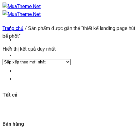
Chuyển
đến
nội
Trang chủ
/
Sản phẩm được gắn thẻ “thiết kế landing page hút
dung
bể phốt”
Trang chủ
Kho theme
Hiển thị kết quả duy nhất
Kho plugin
Get theme
Đăng ký đại lý
Blog & tin tức
Tất cả
Bán hàng