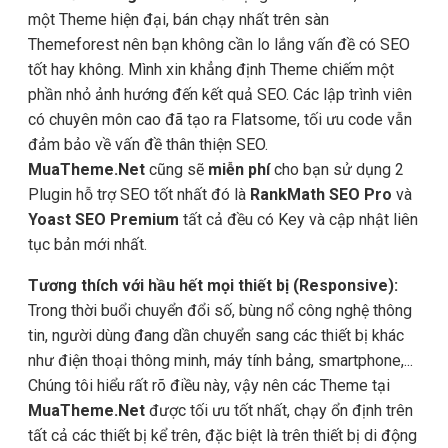
một Theme hiện đại, bán chạy nhất trên sàn
Themeforest nên bạn không cần lo lắng vấn đề có SEO
tốt hay không. Mình xin khẳng định Theme chiếm một
phần nhỏ ảnh hướng đến kết quả SEO. Các lập trình viên
có chuyên môn cao đã tạo ra Flatsome, tối ưu code vẫn
đảm bảo về vấn đề thân thiện SEO.
MuaTheme.Net
cũng sẽ
miễn phí
cho bạn sử dụng 2
Plugin hỗ trợ SEO tốt nhất đó là
RankMath SEO Pro
và
Yoast SEO Premium
tất cả đều có Key và cập nhật liên
tục bản mới nhất.
Tương thích với hầu hết mọi thiết bị (Responsive):
Trong thời buổi chuyển đổi số, bùng nổ công nghệ thông
tin, người dùng đang dần chuyển sang các thiết bị khác
như điện thoại thông minh, máy tính bảng, smartphone,...
Chúng tôi hiểu rất rõ điều này, vậy nên các Theme tại
MuaTheme.Net
được tối ưu tốt nhất, chạy ổn định trên
tất cả các thiết bị kể trên, đặc biệt là trên thiết bị di động