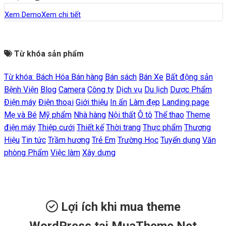
Xem Demo
Xem chi tiết
Từ khóa sản phẩm
Từ khóa:
Bách Hóa
Bán hàng
Bán sách
Bán Xe
Bất động sản
Bệnh Viện
Blog
Camera
Công ty
Dịch vụ
Du lịch
Dược Phẩm
Điện máy
Điện thoại
Giới thiệu
In ấn
Làm đẹp
Landing page
Mẹ và Bé
Mỹ phẩm
Nhà hàng
Nội thất
Ô tô
Thể thao
Theme
điện máy
Thiệp cưới
Thiết kế
Thời trang
Thực phẩm
Thương
Hiệu
Tin tức
Trầm hương
Trẻ Em
Trường Học
Tuyển dụng
Văn
phòng Phẩm
Việc làm
Xây dựng
Lợi ích khi mua theme
WordPress tại MuaTheme.Net