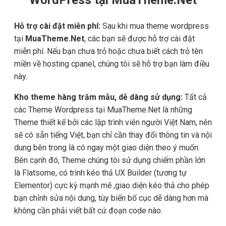
Hỗ trợ cài đặt miễn phí:
Sau khi mua theme wordpress
tại
MuaTheme.Net
, các bạn sẽ được hỗ trợ cài đặt
miễn phí. Nếu bạn chưa trỏ hoặc chưa biết cách trỏ tên
miền về hosting cpanel, chúng tôi sẽ hỗ trợ bạn làm điều
này.
Kho theme hàng trăm mẫu, dễ dàng sử dụng:
Tất cả
các Theme Wordpress tại MuaTheme.Net là những
Theme thiết kế bởi các lập trình viên người Việt Nam, nên
sẽ có sẵn tiếng Việt, bạn chỉ cần thay đổi thông tin và nội
dung bên trong là có ngay một giao diện theo ý muốn.
Bên cạnh đó, Theme chúng tôi sử dụng chiếm phần lớn
là Flatsome, có trình kéo thả UX Builder (tương tự
Elementor) cực kỳ mạnh mẽ ,giao diện kéo thả cho phép
bạn chỉnh sửa nội dung, tùy biến bố cục dễ dàng hơn mà
không cần phải viết bất cứ đoạn code nào.