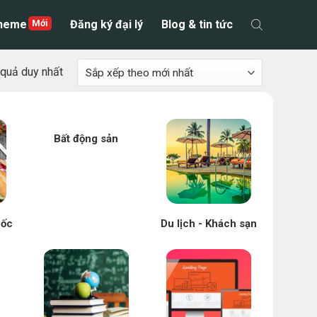
theme
Đăng ký đại lý
Blog & tin tức
t quả duy nhất
Bất động sản
uốc
Du lịch - Khách sạn