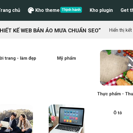
Trang chủ
Kho theme
Kho plugin
Get 
HIẾT KẾ WEB BÁN ÁO MƯA CHUẨN SEO”
Hiển thị kế
ời trang - làm đẹp
Mỹ phẩm
Thực phẩm - Th
Ô tô