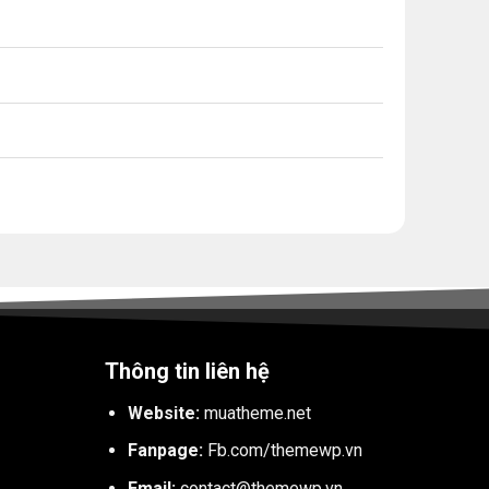
Thông tin liên hệ
Website:
muatheme.net
Fanpage:
Fb.com/themewp.vn
Email:
contact@themewp.vn