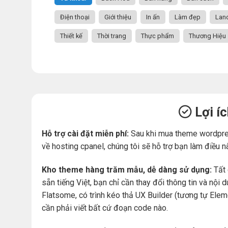
Điện thoại
Giới thiệu
In ấn
Làm đẹp
Lan
Thiết kế
Thời trang
Thực phẩm
Thương Hiệu
Lợi í
Hỗ trợ cài đặt miễn phí:
Sau khi mua theme wordpre
về hosting cpanel, chúng tôi sẽ hỗ trợ bạn làm điều n
Kho theme hàng trăm mẫu, dễ dàng sử dụng:
Tất 
sẵn tiếng Việt, bạn chỉ cần thay đổi thông tin và nộ
Flatsome, có trình kéo thả UX Builder (tương tự Ele
cần phải viết bất cứ đoạn code nào.