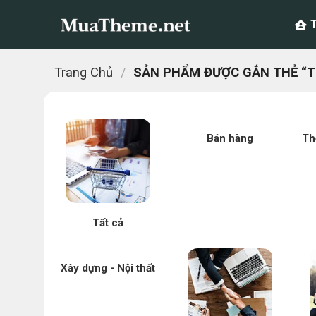
Chuyển
đến
nội
dung
Trang Chủ
/
SẢN PHẨM ĐƯỢC GẮN THẺ “T
Bán hàng
Th
Tất cả
Xây dựng - Nội thất