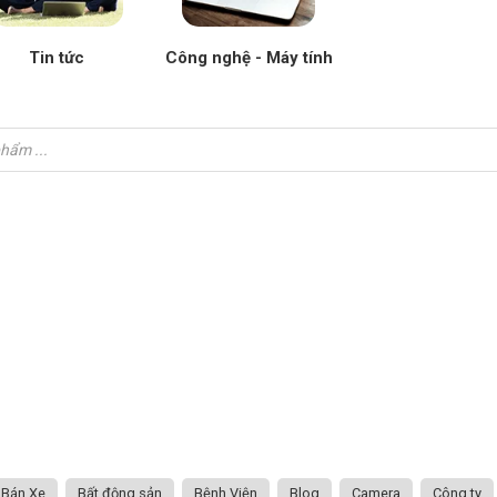
Tin tức
Công nghệ - Máy tính
Bán Xe
Bất động sản
Bệnh Viện
Blog
Camera
Công ty