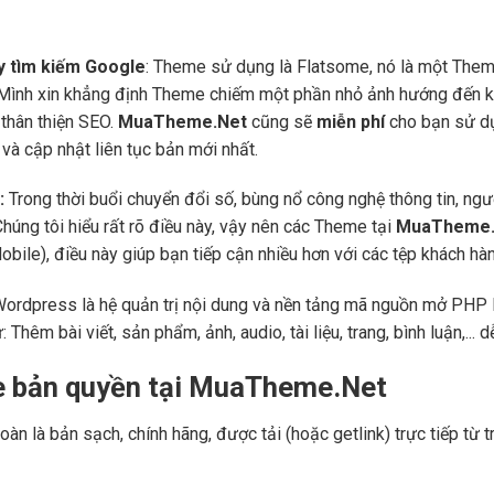
áy tìm kiếm Google
: Theme sử dụng là Flatsome, nó là một Them
 Mình xin khẳng định Theme chiếm một phần nhỏ ảnh hướng đến kế
thân thiện SEO.
MuaTheme.Net
cũng sẽ
miễn phí
cho bạn sử dụ
và cập nhật liên tục bản mới nhất.
:
Trong thời buổi chuyển đổi số, bùng nổ công nghệ thông tin, ng
Chúng tôi hiểu rất rõ điều này, vậy nên các Theme tại
MuaTheme.
 (Mobile), điều này giúp bạn tiếp cận nhiều hơn với các tệp khách h
Wordpress là hệ quản trị nội dung và nền tảng mã nguồn mở PHP l
ư: Thêm bài viết, sản phẩm, ảnh, audio, tài liệu, trang, bình luận,..
e bản quyền tại MuaTheme.Net
oàn là bản sạch, chính hãng, được tải (hoặc getlink) trực tiếp t