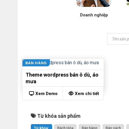
Doanh nghiệp
Tìm
kiếm
sản
phẩm
BÁN HÀNG
Theme wordpress bán ô dù, áo
mưa
Xem Demo
Xem chi tiết
Từ khóa sản phẩm
Từ khóa:
Bách Hóa
Bán hàng
Bán sách