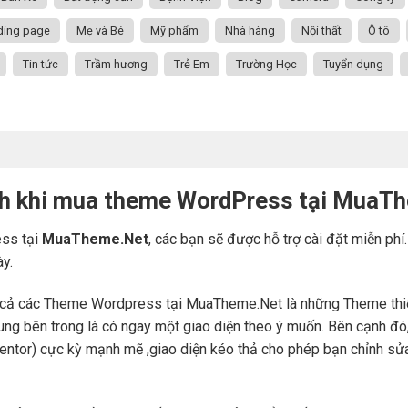
ding page
Mẹ và Bé
Mỹ phẩm
Nhà hàng
Nội thất
Ô tô
Tin tức
Trầm hương
Trẻ Em
Trường Học
Tuyển dụng
ch khi mua theme WordPress tại MuaT
ss tại
MuaTheme.Net
, các bạn sẽ được hỗ trợ cài đặt miễn phí
ày.
cả các Theme Wordpress tại MuaTheme.Net là những Theme thiết k
i dung bên trong là có ngay một giao diện theo ý muốn. Bên cạnh 
mentor) cực kỳ mạnh mẽ ,giao diện kéo thả cho phép bạn chỉnh sử