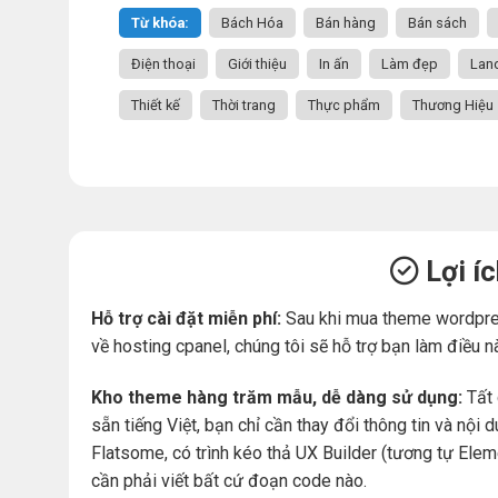
Từ khóa:
Bách Hóa
Bán hàng
Bán sách
Điện thoại
Giới thiệu
In ấn
Làm đẹp
Lan
Thiết kế
Thời trang
Thực phẩm
Thương Hiệu
Lợi í
Hỗ trợ cài đặt miễn phí:
Sau khi mua theme wordpre
về hosting cpanel, chúng tôi sẽ hỗ trợ bạn làm điều n
Kho theme hàng trăm mẫu, dễ dàng sử dụng:
Tất 
sẵn tiếng Việt, bạn chỉ cần thay đổi thông tin và nộ
Flatsome, có trình kéo thả UX Builder (tương tự Ele
cần phải viết bất cứ đoạn code nào.