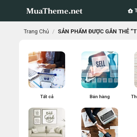
Chuyển
đến
nội
dung
Trang Chủ
/
SẢN PHẨM ĐƯỢC GẮN THẺ “TH
Tất cả
Bán hàng
Th