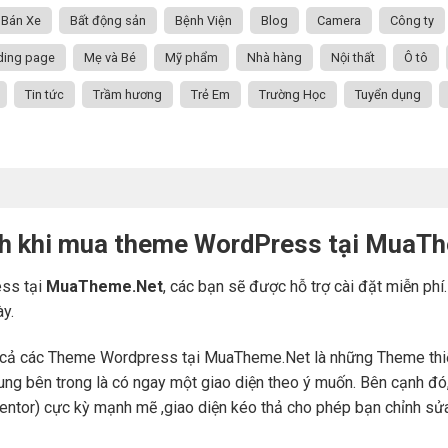
Bán Xe
Bất động sản
Bệnh Viện
Blog
Camera
Công ty
ding page
Mẹ và Bé
Mỹ phẩm
Nhà hàng
Nội thất
Ô tô
Tin tức
Trầm hương
Trẻ Em
Trường Học
Tuyển dụng
ch khi mua theme WordPress tại MuaT
ss tại
MuaTheme.Net
, các bạn sẽ được hỗ trợ cài đặt miễn phí
ày.
cả các Theme Wordpress tại MuaTheme.Net là những Theme thiết k
i dung bên trong là có ngay một giao diện theo ý muốn. Bên cạnh 
mentor) cực kỳ mạnh mẽ ,giao diện kéo thả cho phép bạn chỉnh sử