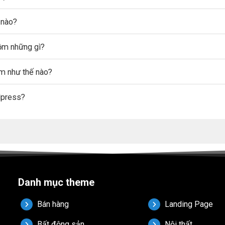
 nào?
gồm những gì?
ẩm như thế nào?
dpress?
Danh mục theme
Bán hàng
Landing Page
Bất động sản
Nội thất