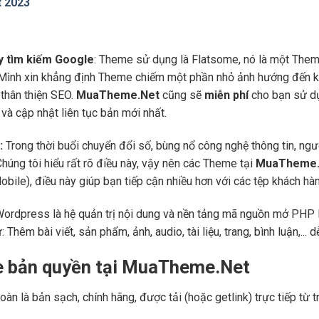
t 2023
áy tìm kiếm Google
: Theme sử dụng là Flatsome, nó là một Them
 Mình xin khẳng định Theme chiếm một phần nhỏ ảnh hướng đến kế
thân thiện SEO.
MuaTheme.Net
cũng sẽ
miễn phí
cho bạn sử dụ
và cập nhật liên tục bản mới nhất.
:
Trong thời buổi chuyển đổi số, bùng nổ công nghệ thông tin, ng
Chúng tôi hiểu rất rõ điều này, vậy nên các Theme tại
MuaTheme.
 (Mobile), điều này giúp bạn tiếp cận nhiều hơn với các tệp khách h
Wordpress là hệ quản trị nội dung và nền tảng mã nguồn mở PHP l
ư: Thêm bài viết, sản phẩm, ảnh, audio, tài liệu, trang, bình luận,..
e bản quyền tại MuaTheme.Net
oàn là bản sạch, chính hãng, được tải (hoặc getlink) trực tiếp t