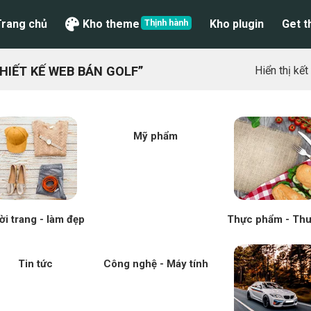
Trang chủ
Kho theme
Kho plugin
Get 
IẾT KẾ WEB BÁN GOLF”
Hiển thị kế
Mỹ phẩm
ời trang - làm đẹp
Thực phẩm - Th
Tin tức
Công nghệ - Máy tính