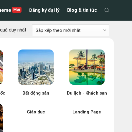
theme
Đăng ký đại lý
Blog & tin tức
t quả duy nhất
uốc
Bất động sản
Du lịch - Khách sạn
Giáo dục
Landing Page