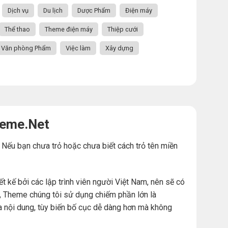
Dịch vụ
Du lịch
Dược Phẩm
Điện máy
Thể thao
Theme điện máy
Thiệp cưới
Văn phòng Phẩm
Việc làm
Xây dựng
heme.Net
. Nếu bạn chưa trỏ hoặc chưa biết cách trỏ tên miền
ế bởi các lập trình viên người Việt Nam, nên sẽ có
đó, Theme chúng tôi sử dụng chiếm phần lớn là
a nội dung, tùy biến bố cục dễ dàng hơn mà không