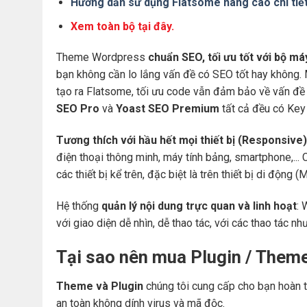
Hướng dẫn sử dụng Flatsome nâng cao chi tiế
Xem toàn bộ tại đây.
Theme Wordpress
chuẩn SEO, tối ưu tốt với bộ m
bạn không cần lo lắng vấn đề có SEO tốt hay không.
tạo ra Flatsome, tối ưu code vẫn đảm bảo về vấn đề 
SEO Pro
và
Yoast SEO Premium
tất cả đều có Key 
Tương thích với hầu hết mọi thiết bị (Responsive)
điện thoại thông minh, máy tính bảng, smartphone,... 
các thiết bị kể trên, đặc biệt là trên thiết bị di động
Hệ thống
quản lý nội dung trực quan và linh hoạt
: 
với giao diện dễ nhìn, dễ thao tác, với các thao tác nh
Tại sao nên mua Plugin / Them
Theme và Plugin
chúng tôi cung cấp cho bạn hoàn t
an toàn không dính virus và mã độc.