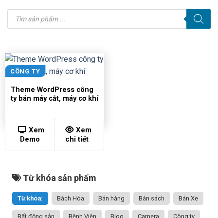
Tìm
kiếm
sản
phẩm
CÔNG TY
Theme WordPress công
ty bán máy cắt, máy cơ khí
Xem
Xem
Demo
chi tiết
Từ khóa sản phẩm
Từ khóa:
Bách Hóa
Bán hàng
Bán sách
Bán Xe
Bất động sản
Bệnh Viện
Blog
Camera
Công ty