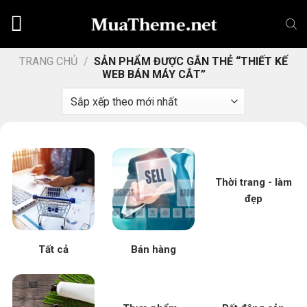
Chuyển
đến
nội
dung
TRANG CHỦ
/
SẢN PHẨM ĐƯỢC GẮN THẺ “THIẾT KẾ
WEB BÁN MÁY CẮT”
Thời trang - làm
đẹp
Tất cả
Bán hàng