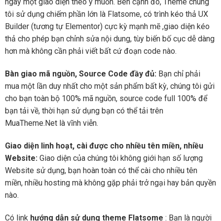
ngay một giao diện theo ý muốn. Bên cạnh đó, Theme chúng
tôi sử dụng chiếm phần lớn là Flatsome, có trình kéo thả UX
Builder (tương tự Elementor) cực kỳ mạnh mẽ ,giao diện kéo
thả cho phép bạn chỉnh sửa nội dung, tùy biến bố cục dễ dàng
hơn mà không cần phải viết bất cứ đoạn code nào.
Bàn giao mã nguồn, Source Code đầy đủ:
Bạn chỉ phải
mua một lần duy nhất cho một sản phẩm bất kỳ, chúng tôi gửi
cho bạn toàn bộ 100% mã nguồn, source code full 100% để
bạn tải về, thời hạn sử dụng bạn có thể tải trên
MuaTheme.Net là vĩnh viễn.
Giao diện linh hoạt, cài được cho nhiều tên miền, nhiều
Website:
Giao diện của chúng tôi không giới hạn số lượng
Website sử dụng, bạn hoàn toàn có thể cài cho nhiều tên
miền, nhiều hosting mà không gặp phải trở ngại hay bản quyền
nào.
Có link
hướng dẫn sử dụng theme Flatsome
: Bạn là người