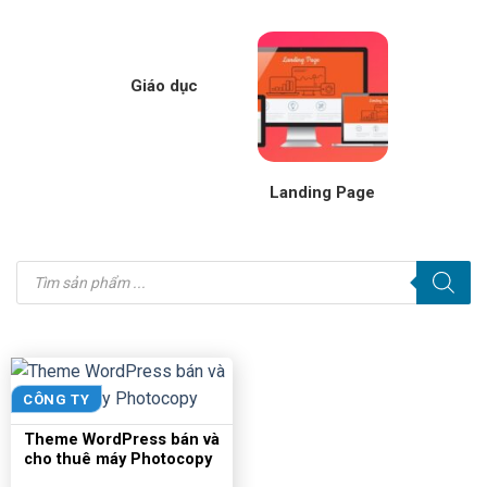
Giáo dục
Landing Page
Tìm
kiếm
sản
phẩm
CÔNG TY
Theme WordPress bán và
cho thuê máy Photocopy