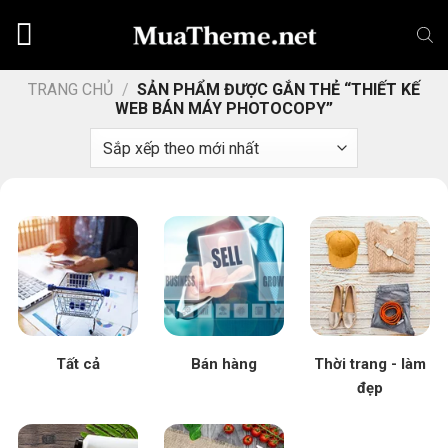
Chuyển
đến
nội
dung
TRANG CHỦ
/
SẢN PHẨM ĐƯỢC GẮN THẺ “THIẾT KẾ
WEB BÁN MÁY PHOTOCOPY”
Tất cả
Bán hàng
Thời trang - làm
đẹp