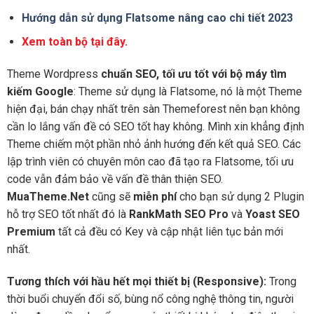
Hướng dẫn sử dụng Flatsome nâng cao chi tiết 2023
Xem toàn bộ tại đây.
Theme Wordpress
chuẩn SEO, tối ưu tốt với bộ máy tìm
kiếm Google
: Theme sử dụng là Flatsome, nó là một Theme
hiện đại, bán chạy nhất trên sàn Themeforest nên bạn không
cần lo lắng vấn đề có SEO tốt hay không. Mình xin khẳng định
Theme chiếm một phần nhỏ ảnh hướng đến kết quả SEO. Các
lập trình viên có chuyên môn cao đã tạo ra Flatsome, tối ưu
code vẫn đảm bảo về vấn đề thân thiện SEO.
MuaTheme.Net
cũng sẽ
miễn phí
cho bạn sử dụng 2 Plugin
hỗ trợ SEO tốt nhất đó là
RankMath SEO Pro
và
Yoast SEO
Premium
tất cả đều có Key và cập nhật liên tục bản mới
nhất.
Tương thích với hầu hết mọi thiết bị (Responsive):
Trong
thời buổi chuyển đổi số, bùng nổ công nghệ thông tin, người