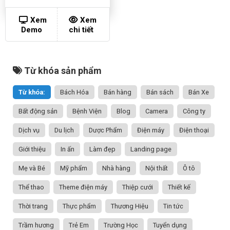
Xem
Xem
Demo
chi tiết
Từ khóa sản phẩm
Từ khóa:
Bách Hóa
Bán hàng
Bán sách
Bán Xe
Bất động sản
Bệnh Viện
Blog
Camera
Công ty
Dịch vụ
Du lịch
Dược Phẩm
Điện máy
Điện thoại
Giới thiệu
In ấn
Làm đẹp
Landing page
Mẹ và Bé
Mỹ phẩm
Nhà hàng
Nội thất
Ô tô
Thể thao
Theme điện máy
Thiệp cưới
Thiết kế
Thời trang
Thực phẩm
Thương Hiệu
Tin tức
Trầm hương
Trẻ Em
Trường Học
Tuyển dụng