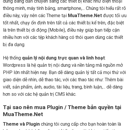
dùng đang dần chuyển sang các thiết bị khác như điện thoại
thông minh, máy tính bảng, smartphone,... Chúng tôi hiểu rất rõ
điều này, vậy nên các Theme tại
MuaTheme.Net
được tối ưu
tốt nhất, chạy ổn định trên tất cả các thiết bị kể trên, đặc biệt
là trên thiết bị di động (Mobile), điều này giúp bạn tiếp cận
nhiều hơn với các tệp khách hàng có thói quen dùng các thiết
bị đa dạng.
Hệ thống
quản lý nội dung trực quan và linh hoạt
:
Wordpress là hệ quản trị nội dung và nền tảng mã nguồn mở
PHP lớn nhất hiện nay. Bạn dễ dàng quản lý tất cả mọi thứ với
giao diện dễ nhìn, dễ thao tác, với các thao tác như: Thêm bài
viết, sản phẩm, ảnh, audio, tài liệu, trang, bình luận,... dễ dàng
hơn so với các hệ quản trị CMS khác.
Tại sao nên mua Plugin / Theme bản quyền tại
MuaTheme.Net
Theme và Plugin
chúng tôi cung cấp cho bạn hoàn toàn là