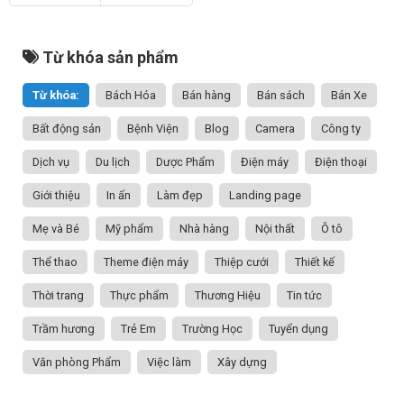
Từ khóa sản phẩm
Từ khóa:
Bách Hóa
Bán hàng
Bán sách
Bán Xe
Bất động sản
Bệnh Viện
Blog
Camera
Công ty
Dịch vụ
Du lịch
Dược Phẩm
Điện máy
Điện thoại
Giới thiệu
In ấn
Làm đẹp
Landing page
Mẹ và Bé
Mỹ phẩm
Nhà hàng
Nội thất
Ô tô
Thể thao
Theme điện máy
Thiệp cưới
Thiết kế
Thời trang
Thực phẩm
Thương Hiệu
Tin tức
Trầm hương
Trẻ Em
Trường Học
Tuyển dụng
Văn phòng Phẩm
Việc làm
Xây dựng