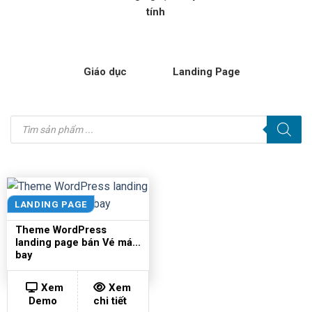
tính
Giáo dục
Landing Page
Tìm
kiếm
sản
phẩm
LANDING PAGE
Theme WordPress
landing page bán Vé máy
bay
Xem
Xem
Demo
chi tiết