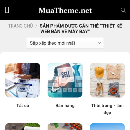
Chuyển
đến
nội
dung
TRANG CHỦ
/
SẢN PHẨM ĐƯỢC GẮN THẺ “THIẾT KẾ
WEB BÁN VÉ MÁY BAY”
Tất cả
Bán hàng
Thời trang - làm
đẹp