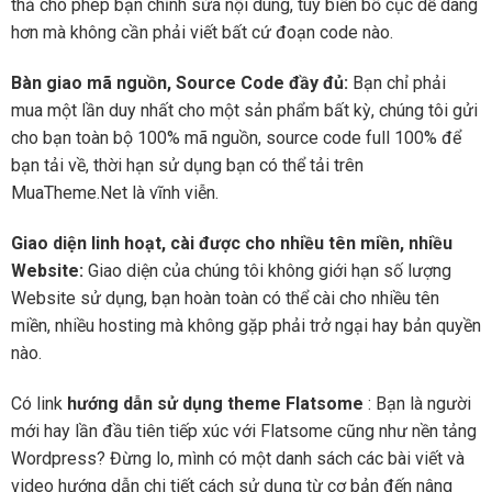
thả cho phép bạn chỉnh sửa nội dung, tùy biến bố cục dễ dàng
hơn mà không cần phải viết bất cứ đoạn code nào.
Bàn giao mã nguồn, Source Code đầy đủ:
Bạn chỉ phải
mua một lần duy nhất cho một sản phẩm bất kỳ, chúng tôi gửi
cho bạn toàn bộ 100% mã nguồn, source code full 100% để
bạn tải về, thời hạn sử dụng bạn có thể tải trên
MuaTheme.Net là vĩnh viễn.
Giao diện linh hoạt, cài được cho nhiều tên miền, nhiều
Website:
Giao diện của chúng tôi không giới hạn số lượng
Website sử dụng, bạn hoàn toàn có thể cài cho nhiều tên
miền, nhiều hosting mà không gặp phải trở ngại hay bản quyền
nào.
Có link
hướng dẫn sử dụng theme Flatsome
: Bạn là người
mới hay lần đầu tiên tiếp xúc với Flatsome cũng như nền tảng
Wordpress? Đừng lo, mình có một danh sách các bài viết và
video hướng dẫn chi tiết cách sử dụng từ cơ bản đến nâng