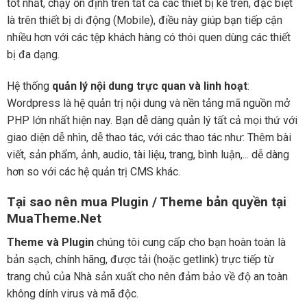
tốt nhất, chạy ổn định trên tất cả các thiết bị kể trên, đặc biệt
là trên thiết bị di động (Mobile), điều này giúp bạn tiếp cận
nhiều hơn với các tệp khách hàng có thói quen dùng các thiết
bị đa dạng.
Hệ thống
quản lý nội dung trực quan và linh hoạt
:
Wordpress là hệ quản trị nội dung và nền tảng mã nguồn mở
PHP lớn nhất hiện nay. Bạn dễ dàng quản lý tất cả mọi thứ với
giao diện dễ nhìn, dễ thao tác, với các thao tác như: Thêm bài
viết, sản phẩm, ảnh, audio, tài liệu, trang, bình luận,... dễ dàng
hơn so với các hệ quản trị CMS khác.
Tại sao nên mua Plugin / Theme bản quyền tại
MuaTheme.Net
Theme và Plugin
chúng tôi cung cấp cho bạn hoàn toàn là
bản sạch, chính hãng, được tải (hoặc getlink) trực tiếp từ
trang chủ của Nhà sản xuất cho nên đảm bảo về độ an toàn
không dính virus và mã độc.