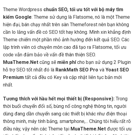
Theme Wordpress
chuẩn SEO, tối ưu tốt với bộ máy tìm
kiếm Google
: Theme sử dụng là Flatsome, nó là một Theme
hiện đại, bán chạy nhất trên sàn Themeforest nên bạn không
cần lo lắng vấn đề có SEO tốt hay không. Mình xin khẳng định
Theme chiếm một phần nhỏ ảnh hướng đến kết quả SEO. Các
lập trình viên có chuyên môn cao đã tạo ra Flatsome, tối ưu
code vẫn đảm bảo về vấn đề thân thiện SEO.
MuaTheme.Net
cũng sẽ
miễn phí
cho bạn sử dụng 2 Plugin
hỗ trợ SEO tốt nhất đó là
RankMath SEO Pro
và
Yoast SEO
Premium
tất cả đều có Key và cập nhật liên tục bản mới
nhất.
Tương thích với hầu hết mọi thiết bị (Responsive):
Trong
thời buổi chuyển đổi số, bùng nổ công nghệ thông tin, người
dùng đang dần chuyển sang các thiết bị khác như điện thoại
thông minh, máy tính bảng, smartphone,... Chúng tôi hiểu rất rõ
điều này, vậy nên các Theme tại
MuaTheme.Net
được tối ưu