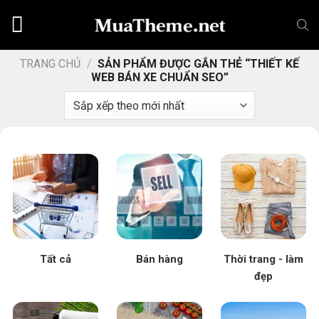
Chuyển
đến
nội
dung
TRANG CHỦ
/
SẢN PHẨM ĐƯỢC GẮN THẺ “THIẾT KẾ
WEB BÁN XE CHUẨN SEO”
Tất cả
Bán hàng
Thời trang - làm
đẹp