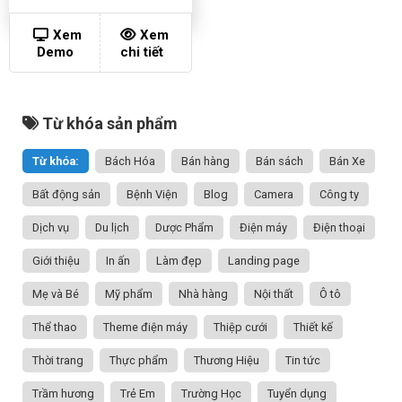
Xem
Xem
Demo
chi tiết
Từ khóa sản phẩm
Từ khóa:
Bách Hóa
Bán hàng
Bán sách
Bán Xe
Bất động sản
Bệnh Viện
Blog
Camera
Công ty
Dịch vụ
Du lịch
Dược Phẩm
Điện máy
Điện thoại
Giới thiệu
In ấn
Làm đẹp
Landing page
Mẹ và Bé
Mỹ phẩm
Nhà hàng
Nội thất
Ô tô
Thể thao
Theme điện máy
Thiệp cưới
Thiết kế
Thời trang
Thực phẩm
Thương Hiệu
Tin tức
Trầm hương
Trẻ Em
Trường Học
Tuyển dụng