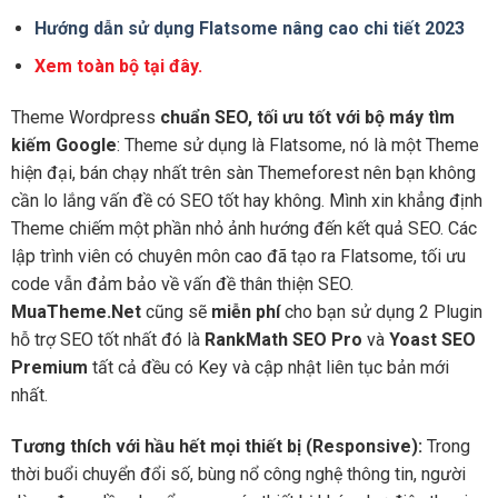
Hướng dẫn sử dụng Flatsome nâng cao chi tiết 2023
Xem toàn bộ tại đây.
Theme Wordpress
chuẩn SEO, tối ưu tốt với bộ máy tìm
kiếm Google
: Theme sử dụng là Flatsome, nó là một Theme
hiện đại, bán chạy nhất trên sàn Themeforest nên bạn không
cần lo lắng vấn đề có SEO tốt hay không. Mình xin khẳng định
Theme chiếm một phần nhỏ ảnh hướng đến kết quả SEO. Các
lập trình viên có chuyên môn cao đã tạo ra Flatsome, tối ưu
code vẫn đảm bảo về vấn đề thân thiện SEO.
MuaTheme.Net
cũng sẽ
miễn phí
cho bạn sử dụng 2 Plugin
hỗ trợ SEO tốt nhất đó là
RankMath SEO Pro
và
Yoast SEO
Premium
tất cả đều có Key và cập nhật liên tục bản mới
nhất.
Tương thích với hầu hết mọi thiết bị (Responsive):
Trong
thời buổi chuyển đổi số, bùng nổ công nghệ thông tin, người