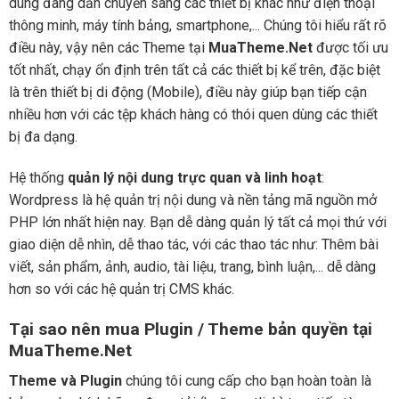
dùng đang dần chuyển sang các thiết bị khác như điện thoại
thông minh, máy tính bảng, smartphone,... Chúng tôi hiểu rất rõ
điều này, vậy nên các Theme tại
MuaTheme.Net
được tối ưu
tốt nhất, chạy ổn định trên tất cả các thiết bị kể trên, đặc biệt
là trên thiết bị di động (Mobile), điều này giúp bạn tiếp cận
nhiều hơn với các tệp khách hàng có thói quen dùng các thiết
bị đa dạng.
Hệ thống
quản lý nội dung trực quan và linh hoạt
:
Wordpress là hệ quản trị nội dung và nền tảng mã nguồn mở
PHP lớn nhất hiện nay. Bạn dễ dàng quản lý tất cả mọi thứ với
giao diện dễ nhìn, dễ thao tác, với các thao tác như: Thêm bài
viết, sản phẩm, ảnh, audio, tài liệu, trang, bình luận,... dễ dàng
hơn so với các hệ quản trị CMS khác.
Tại sao nên mua Plugin / Theme bản quyền tại
MuaTheme.Net
Theme và Plugin
chúng tôi cung cấp cho bạn hoàn toàn là