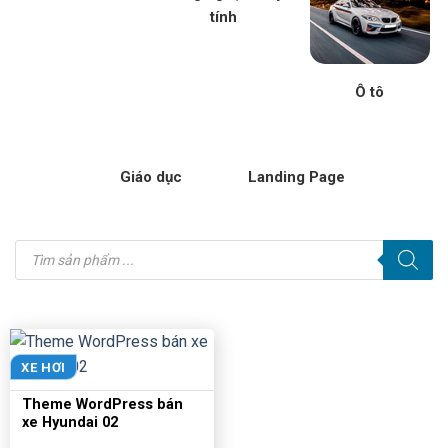
tính
Ô tô
Giáo dục
Landing Page
Tìm
kiếm
sản
phẩm
XE HƠI
Theme WordPress bán
xe Hyundai 02