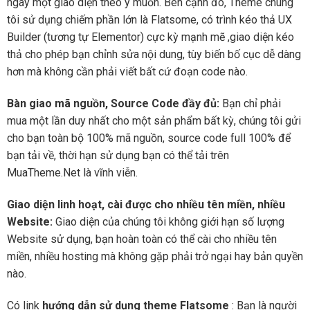
ngay một giao diện theo ý muốn. Bên cạnh đó, Theme chúng
tôi sử dụng chiếm phần lớn là Flatsome, có trình kéo thả UX
Builder (tương tự Elementor) cực kỳ mạnh mẽ ,giao diện kéo
thả cho phép bạn chỉnh sửa nội dung, tùy biến bố cục dễ dàng
hơn mà không cần phải viết bất cứ đoạn code nào.
Bàn giao mã nguồn, Source Code đầy đủ:
Bạn chỉ phải
mua một lần duy nhất cho một sản phẩm bất kỳ, chúng tôi gửi
cho bạn toàn bộ 100% mã nguồn, source code full 100% để
bạn tải về, thời hạn sử dụng bạn có thể tải trên
MuaTheme.Net là vĩnh viễn.
Giao diện linh hoạt, cài được cho nhiều tên miền, nhiều
Website:
Giao diện của chúng tôi không giới hạn số lượng
Website sử dụng, bạn hoàn toàn có thể cài cho nhiều tên
miền, nhiều hosting mà không gặp phải trở ngại hay bản quyền
nào.
Có link
hướng dẫn sử dụng theme Flatsome
: Bạn là người