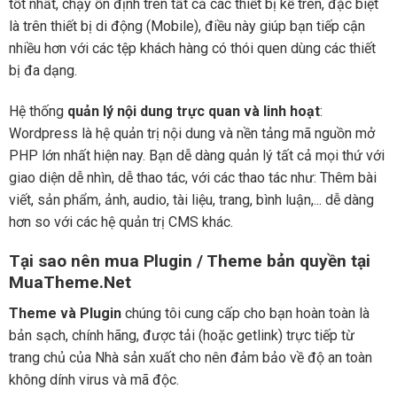
tốt nhất, chạy ổn định trên tất cả các thiết bị kể trên, đặc biệt
là trên thiết bị di động (Mobile), điều này giúp bạn tiếp cận
nhiều hơn với các tệp khách hàng có thói quen dùng các thiết
bị đa dạng.
Hệ thống
quản lý nội dung trực quan và linh hoạt
:
Wordpress là hệ quản trị nội dung và nền tảng mã nguồn mở
PHP lớn nhất hiện nay. Bạn dễ dàng quản lý tất cả mọi thứ với
giao diện dễ nhìn, dễ thao tác, với các thao tác như: Thêm bài
viết, sản phẩm, ảnh, audio, tài liệu, trang, bình luận,... dễ dàng
hơn so với các hệ quản trị CMS khác.
Tại sao nên mua Plugin / Theme bản quyền tại
MuaTheme.Net
Theme và Plugin
chúng tôi cung cấp cho bạn hoàn toàn là
bản sạch, chính hãng, được tải (hoặc getlink) trực tiếp từ
trang chủ của Nhà sản xuất cho nên đảm bảo về độ an toàn
không dính virus và mã độc.