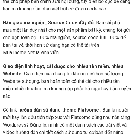
thả cho phép bạn chỉnh sửa nội dung, tùy biến bố cục dễ dàng
hơn mà không cần phải viết bất cứ đoạn code nào.
Bàn giao mã nguồn, Source Code đầy đủ:
Bạn chỉ phải
mua một lần duy nhất cho một sản phẩm bất kỳ, chúng tôi gửi
cho bạn toàn bộ 100% mã nguồn, source code full 100% để
bạn tải về, thời hạn sử dụng bạn có thể tải trên
MuaTheme.Net là vĩnh viễn.
Giao diện linh hoạt, cài được cho nhiều tên miền, nhiều
Website:
Giao diện của chúng tôi không giới hạn số lượng
Website sử dụng, bạn hoàn toàn có thể cài cho nhiều tên
miền, nhiều hosting mà không gặp phải trở ngại hay bản quyền
nào.
Có link
hướng dẫn sử dụng theme Flatsome
: Bạn là người
mới hay lần đầu tiên tiếp xúc với Flatsome cũng như nền tảng
Wordpress? Đừng lo, mình có một danh sách các bài viết và
video hướng dẫn chi tiết cách sử dụng từ cơ bản đến nâng