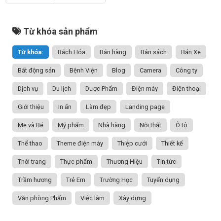
Từ khóa sản phẩm
Từ khóa:
Bách Hóa
Bán hàng
Bán sách
Bán Xe
Bất động sản
Bệnh Viện
Blog
Camera
Công ty
Dịch vụ
Du lịch
Dược Phẩm
Điện máy
Điện thoại
Giới thiệu
In ấn
Làm đẹp
Landing page
Mẹ và Bé
Mỹ phẩm
Nhà hàng
Nội thất
Ô tô
Thể thao
Theme điện máy
Thiệp cưới
Thiết kế
Thời trang
Thực phẩm
Thương Hiệu
Tin tức
Trầm hương
Trẻ Em
Trường Học
Tuyển dụng
Văn phòng Phẩm
Việc làm
Xây dựng