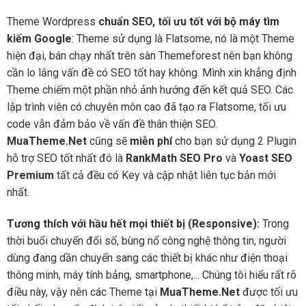
Theme Wordpress
chuẩn SEO, tối ưu tốt với bộ máy tìm
kiếm Google
: Theme sử dụng là Flatsome, nó là một Theme
hiện đại, bán chạy nhất trên sàn Themeforest nên bạn không
cần lo lắng vấn đề có SEO tốt hay không. Mình xin khẳng định
Theme chiếm một phần nhỏ ảnh hướng đến kết quả SEO. Các
lập trình viên có chuyên môn cao đã tạo ra Flatsome, tối ưu
code vẫn đảm bảo về vấn đề thân thiện SEO.
MuaTheme.Net
cũng sẽ
miễn phí
cho bạn sử dụng 2 Plugin
hỗ trợ SEO tốt nhất đó là
RankMath SEO Pro
và
Yoast SEO
Premium
tất cả đều có Key và cập nhật liên tục bản mới
nhất.
Tương thích với hầu hết mọi thiết bị (Responsive):
Trong
thời buổi chuyển đổi số, bùng nổ công nghệ thông tin, người
dùng đang dần chuyển sang các thiết bị khác như điện thoại
thông minh, máy tính bảng, smartphone,... Chúng tôi hiểu rất rõ
điều này, vậy nên các Theme tại
MuaTheme.Net
được tối ưu