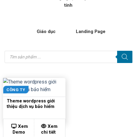
tính
Giáo dục
Landing Page
Tìm
kiếm
sản
phẩm
CÔNG TY
Theme wordpress giới
thiệu dịch vụ bảo hiểm
Xem
Xem
Demo
chi tiết