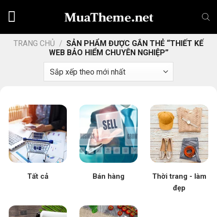
Chuyển
đến
nội
dung
TRANG CHỦ
/
SẢN PHẨM ĐƯỢC GẮN THẺ “THIẾT KẾ
WEB BẢO HIỂM CHUYÊN NGHIỆP”
Tất cả
Bán hàng
Thời trang - làm
đẹp