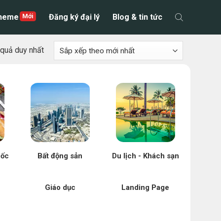
theme
Đăng ký đại lý
Blog & tin tức
t quả duy nhất
uốc
Bất động sản
Du lịch - Khách sạn
Giáo dục
Landing Page