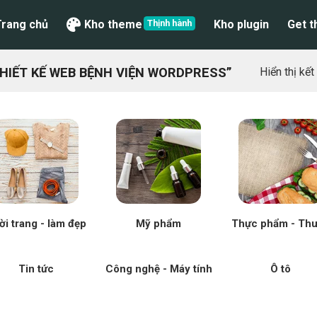
Trang chủ
Kho theme
Kho plugin
Get 
HIẾT KẾ WEB BỆNH VIỆN WORDPRESS”
Hiển thị kế
ời trang - làm đẹp
Mỹ phẩm
Thực phẩm - Th
Tin tức
Công nghệ - Máy tính
Ô tô