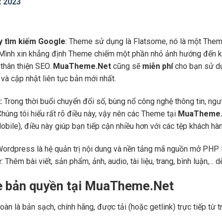
t 2023
áy tìm kiếm Google
: Theme sử dụng là Flatsome, nó là một Them
 Mình xin khẳng định Theme chiếm một phần nhỏ ảnh hướng đến kế
thân thiện SEO.
MuaTheme.Net
cũng sẽ
miễn phí
cho bạn sử dụ
và cập nhật liên tục bản mới nhất.
:
Trong thời buổi chuyển đổi số, bùng nổ công nghệ thông tin, ng
Chúng tôi hiểu rất rõ điều này, vậy nên các Theme tại
MuaTheme.
 (Mobile), điều này giúp bạn tiếp cận nhiều hơn với các tệp khách h
Wordpress là hệ quản trị nội dung và nền tảng mã nguồn mở PHP l
ư: Thêm bài viết, sản phẩm, ảnh, audio, tài liệu, trang, bình luận,..
e bản quyền tại MuaTheme.Net
oàn là bản sạch, chính hãng, được tải (hoặc getlink) trực tiếp t