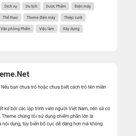
Dịch vụ
Du lịch
Dược Phẩm
Điện máy
Thể thao
Theme điện máy
Thiệp cưới
Văn phòng Phẩm
Việc làm
Xây dựng
heme.Net
. Nếu bạn chưa trỏ hoặc chưa biết cách trỏ tên miền
ế bởi các lập trình viên người Việt Nam, nên sẽ có
đó, Theme chúng tôi sử dụng chiếm phần lớn là
a nội dung, tùy biến bố cục dễ dàng hơn mà không