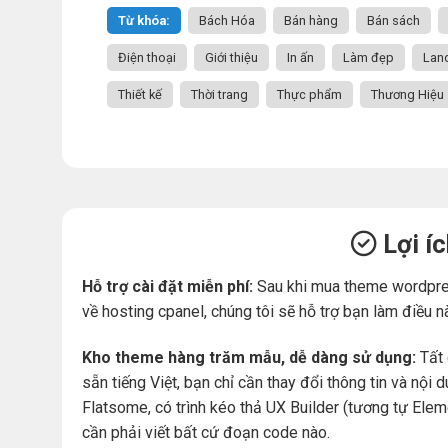
Từ khóa:
Bách Hóa
Bán hàng
Bán sách
Điện thoại
Giới thiệu
In ấn
Làm đẹp
Lan
Thiết kế
Thời trang
Thực phẩm
Thương Hiệu
Lợi í
Hỗ trợ cài đặt miễn phí:
Sau khi mua theme wordpre
về hosting cpanel, chúng tôi sẽ hỗ trợ bạn làm điều n
Kho theme hàng trăm mẫu, dễ dàng sử dụng:
Tất 
sẵn tiếng Việt, bạn chỉ cần thay đổi thông tin và nộ
Flatsome, có trình kéo thả UX Builder (tương tự Ele
cần phải viết bất cứ đoạn code nào.