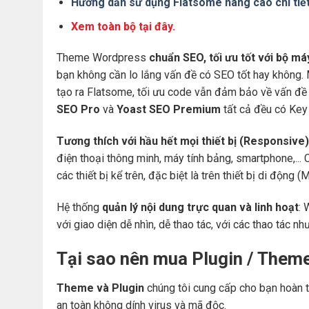
Hướng dẫn sử dụng Flatsome nâng cao chi tiế
Xem toàn bộ tại đây.
Theme Wordpress
chuẩn SEO, tối ưu tốt với bộ m
bạn không cần lo lắng vấn đề có SEO tốt hay không.
tạo ra Flatsome, tối ưu code vẫn đảm bảo về vấn đề 
SEO Pro
và
Yoast SEO Premium
tất cả đều có Key 
Tương thích với hầu hết mọi thiết bị (Responsive)
điện thoại thông minh, máy tính bảng, smartphone,... 
các thiết bị kể trên, đặc biệt là trên thiết bị di động
Hệ thống
quản lý nội dung trực quan và linh hoạt
: 
với giao diện dễ nhìn, dễ thao tác, với các thao tác nh
Tại sao nên mua Plugin / Them
Theme và Plugin
chúng tôi cung cấp cho bạn hoàn t
an toàn không dính virus và mã độc.