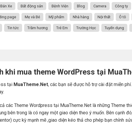
Bán Xe
Bất động sản
Bệnh Viện
Blog
Camera
Công ty
ding page
Mẹ và Bé
Mỹ phẩm
Nhà hàng
Nội thất
Ô tô
Tin tức
Trầm hương
Trẻ Em
Trường Học
Tuyển dụng
ch khi mua theme WordPress tại MuaT
ss tại
MuaTheme.Net
, các bạn sẽ được hỗ trợ cài đặt miễn phí
ày.
cả các Theme Wordpress tại MuaTheme.Net là những Theme thiết k
i dung bên trong là có ngay một giao diện theo ý muốn. Bên cạnh 
mentor) cực kỳ mạnh mẽ ,giao diện kéo thả cho phép bạn chỉnh sử