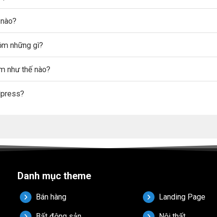
 nào?
gồm những gì?
ẩm như thế nào?
dpress?
Danh mục theme
Bán hàng
Landing Page
Bất động sản
Nội thất