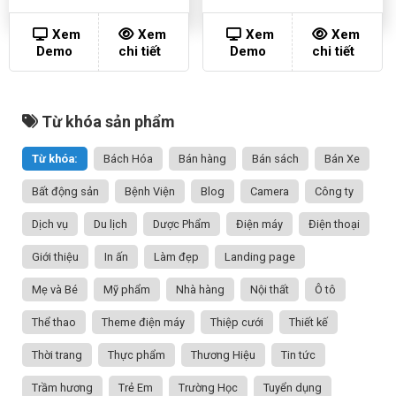
Xem
Xem
Xem
Xem
Demo
chi tiết
Demo
chi tiết
Từ khóa sản phẩm
Từ khóa:
Bách Hóa
Bán hàng
Bán sách
Bán Xe
Bất động sản
Bệnh Viện
Blog
Camera
Công ty
Dịch vụ
Du lịch
Dược Phẩm
Điện máy
Điện thoại
Giới thiệu
In ấn
Làm đẹp
Landing page
Mẹ và Bé
Mỹ phẩm
Nhà hàng
Nội thất
Ô tô
Thể thao
Theme điện máy
Thiệp cưới
Thiết kế
Thời trang
Thực phẩm
Thương Hiệu
Tin tức
Trầm hương
Trẻ Em
Trường Học
Tuyển dụng