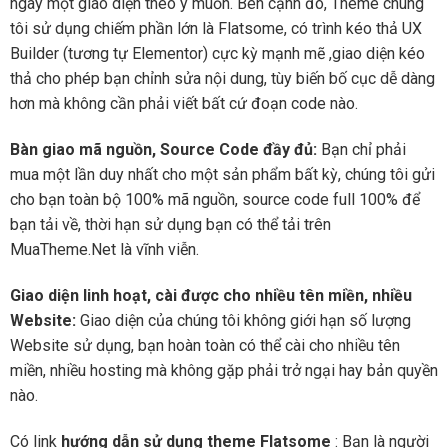
ngay một giao diện theo ý muốn. Bên cạnh đó, Theme chúng
tôi sử dụng chiếm phần lớn là Flatsome, có trình kéo thả UX
Builder (tương tự Elementor) cực kỳ mạnh mẽ ,giao diện kéo
thả cho phép bạn chỉnh sửa nội dung, tùy biến bố cục dễ dàng
hơn mà không cần phải viết bất cứ đoạn code nào.
Bàn giao mã nguồn, Source Code đầy đủ:
Bạn chỉ phải
mua một lần duy nhất cho một sản phẩm bất kỳ, chúng tôi gửi
cho bạn toàn bộ 100% mã nguồn, source code full 100% để
bạn tải về, thời hạn sử dụng bạn có thể tải trên
MuaTheme.Net là vĩnh viễn.
Giao diện linh hoạt, cài được cho nhiều tên miền, nhiều
Website:
Giao diện của chúng tôi không giới hạn số lượng
Website sử dụng, bạn hoàn toàn có thể cài cho nhiều tên
miền, nhiều hosting mà không gặp phải trở ngại hay bản quyền
nào.
Có link
hướng dẫn sử dụng theme Flatsome
: Bạn là người