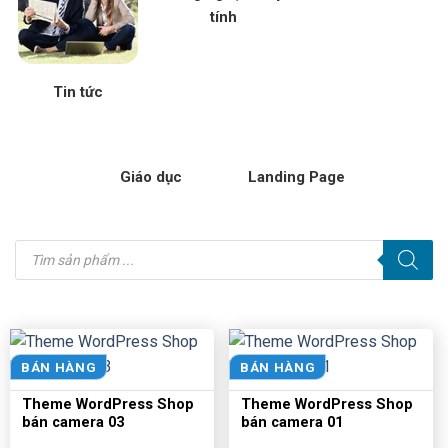
tính
Tin tức
Giáo dục
Landing Page
Tìm
kiếm
sản
phẩm
BÁN HÀNG
BÁN HÀNG
Theme WordPress Shop
Theme WordPress Shop
bán camera 03
bán camera 01