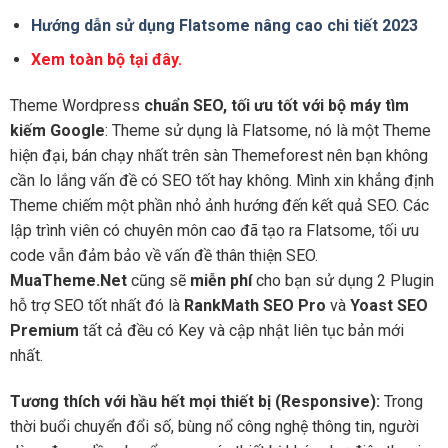
Hướng dẫn sử dụng Flatsome nâng cao chi tiết 2023
Xem toàn bộ tại đây.
Theme Wordpress
chuẩn SEO, tối ưu tốt với bộ máy tìm
kiếm Google
: Theme sử dụng là Flatsome, nó là một Theme
hiện đại, bán chạy nhất trên sàn Themeforest nên bạn không
cần lo lắng vấn đề có SEO tốt hay không. Mình xin khẳng định
Theme chiếm một phần nhỏ ảnh hướng đến kết quả SEO. Các
lập trình viên có chuyên môn cao đã tạo ra Flatsome, tối ưu
code vẫn đảm bảo về vấn đề thân thiện SEO.
MuaTheme.Net
cũng sẽ
miễn phí
cho bạn sử dụng 2 Plugin
hỗ trợ SEO tốt nhất đó là
RankMath SEO Pro
và
Yoast SEO
Premium
tất cả đều có Key và cập nhật liên tục bản mới
nhất.
Tương thích với hầu hết mọi thiết bị (Responsive):
Trong
thời buổi chuyển đổi số, bùng nổ công nghệ thông tin, người