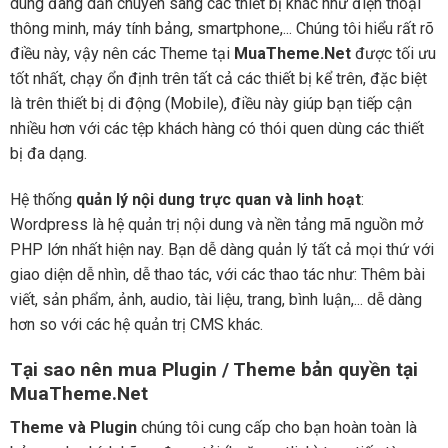
dùng đang dần chuyển sang các thiết bị khác như điện thoại
thông minh, máy tính bảng, smartphone,... Chúng tôi hiểu rất rõ
điều này, vậy nên các Theme tại
MuaTheme.Net
được tối ưu
tốt nhất, chạy ổn định trên tất cả các thiết bị kể trên, đặc biệt
là trên thiết bị di động (Mobile), điều này giúp bạn tiếp cận
nhiều hơn với các tệp khách hàng có thói quen dùng các thiết
bị đa dạng.
Hệ thống
quản lý nội dung trực quan và linh hoạt
:
Wordpress là hệ quản trị nội dung và nền tảng mã nguồn mở
PHP lớn nhất hiện nay. Bạn dễ dàng quản lý tất cả mọi thứ với
giao diện dễ nhìn, dễ thao tác, với các thao tác như: Thêm bài
viết, sản phẩm, ảnh, audio, tài liệu, trang, bình luận,... dễ dàng
hơn so với các hệ quản trị CMS khác.
Tại sao nên mua Plugin / Theme bản quyền tại
MuaTheme.Net
Theme và Plugin
chúng tôi cung cấp cho bạn hoàn toàn là