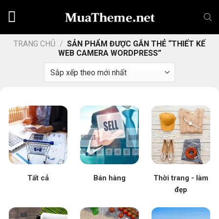
Chuyển
đến
nội
dung
TRANG CHỦ
/
SẢN PHẨM ĐƯỢC GẮN THẺ “THIẾT KẾ
WEB CAMERA WORDPRESS”
Tất cả
Bán hàng
Thời trang - làm
đẹp