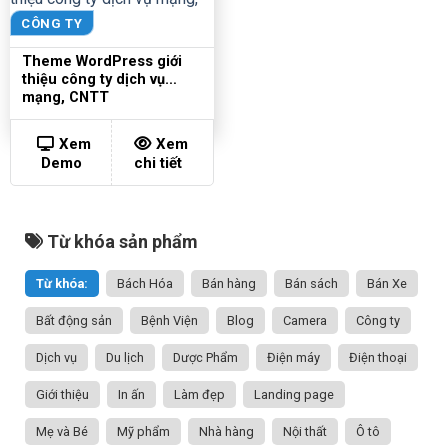
CÔNG TY
Theme WordPress giới
thiệu công ty dịch vụ
mạng, CNTT
Xem
Xem
Demo
chi tiết
Từ khóa sản phẩm
Từ khóa:
Bách Hóa
Bán hàng
Bán sách
Bán Xe
Bất động sản
Bệnh Viện
Blog
Camera
Công ty
Dịch vụ
Du lịch
Dược Phẩm
Điện máy
Điện thoại
Giới thiệu
In ấn
Làm đẹp
Landing page
Mẹ và Bé
Mỹ phẩm
Nhà hàng
Nội thất
Ô tô