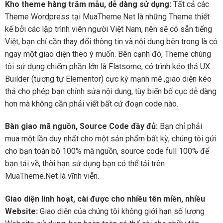
Kho theme hàng trăm mẫu, dễ dàng sử dụng:
Tất cả các
Theme Wordpress tại MuaTheme.Net là những Theme thiết
kế bởi các lập trình viên người Việt Nam, nên sẽ có sẵn tiếng
Việt, bạn chỉ cần thay đổi thông tin và nội dung bên trong là có
ngay một giao diện theo ý muốn. Bên cạnh đó, Theme chúng
tôi sử dụng chiếm phần lớn là Flatsome, có trình kéo thả UX
Builder (tương tự Elementor) cực kỳ mạnh mẽ ,giao diện kéo
thả cho phép bạn chỉnh sửa nội dung, tùy biến bố cục dễ dàng
hơn mà không cần phải viết bất cứ đoạn code nào.
Bàn giao mã nguồn, Source Code đầy đủ:
Bạn chỉ phải
mua một lần duy nhất cho một sản phẩm bất kỳ, chúng tôi gửi
cho bạn toàn bộ 100% mã nguồn, source code full 100% để
bạn tải về, thời hạn sử dụng bạn có thể tải trên
MuaTheme.Net là vĩnh viễn.
Giao diện linh hoạt, cài được cho nhiều tên miền, nhiều
Website:
Giao diện của chúng tôi không giới hạn số lượng