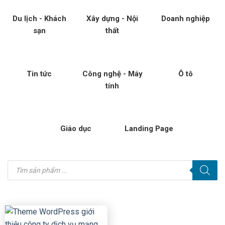
Du lịch - Khách
Xây dựng - Nội
Doanh nghiệp
sạn
thất
Tin tức
Công nghệ - Máy
Ô tô
tính
Giáo dục
Landing Page
Tìm
kiếm
sản
phẩm