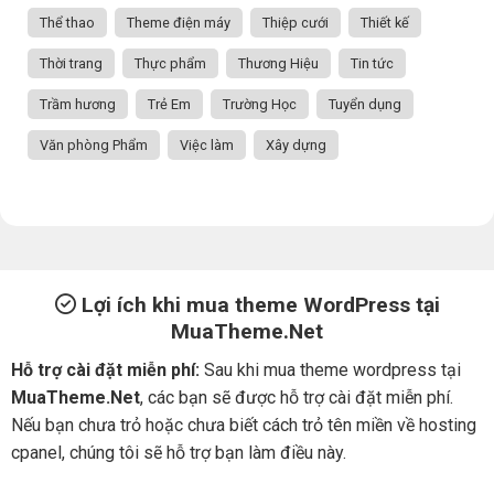
Thể thao
Theme điện máy
Thiệp cưới
Thiết kế
Thời trang
Thực phẩm
Thương Hiệu
Tin tức
Trầm hương
Trẻ Em
Trường Học
Tuyển dụng
Văn phòng Phẩm
Việc làm
Xây dựng
Lợi ích khi mua theme WordPress tại
MuaTheme.Net
Hỗ trợ cài đặt miễn phí:
Sau khi mua theme wordpress tại
MuaTheme.Net
, các bạn sẽ được hỗ trợ cài đặt miễn phí.
Nếu bạn chưa trỏ hoặc chưa biết cách trỏ tên miền về hosting
cpanel, chúng tôi sẽ hỗ trợ bạn làm điều này.