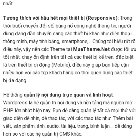
nhất.
Tương thích với hầu hết mọi thiết bị (Responsive):
Trong
thời buổi chuyển đổi số, bùng nổ công nghệ thông tin, người
dùng đang dần chuyển sang các thiết bị khác như điện thoại
thông minh, máy tính bảng, smartphone,... Chúng tôi hiểu rất rõ
điều này, vậy nên các Theme tại
MuaTheme.Net
được tối ưu
tốt nhất, chạy ổn định trên tất cả các thiết bị kể trên, đặc biệt
là trên thiết bị di động (Mobile), điều này giúp bạn tiếp cận
nhiều hơn với các tệp khách hàng có thói quen dùng các thiết
bị đa dạng.
Hệ thống
quản lý nội dung trực quan và linh hoạt
:
Wordpress là hệ quản trị nội dung và nền tảng mã nguồn mở
PHP lớn nhất hiện nay. Bạn dễ dàng quản lý tất cả mọi thứ với
giao diện dễ nhìn, dễ thao tác, với các thao tác như: Thêm bài
viết, sản phẩm, ảnh, audio, tài liệu, trang, bình luận,... dễ dàng
hơn so với các hệ quản trị CMS khác.