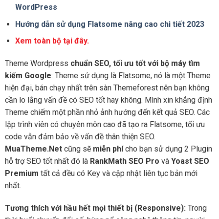
WordPress
Hướng dẫn sử dụng Flatsome nâng cao chi tiết 2023
Xem toàn bộ tại đây.
Theme Wordpress
chuẩn SEO, tối ưu tốt với bộ máy tìm
kiếm Google
: Theme sử dụng là Flatsome, nó là một Theme
hiện đại, bán chạy nhất trên sàn Themeforest nên bạn không
cần lo lắng vấn đề có SEO tốt hay không. Mình xin khẳng định
Theme chiếm một phần nhỏ ảnh hướng đến kết quả SEO. Các
lập trình viên có chuyên môn cao đã tạo ra Flatsome, tối ưu
code vẫn đảm bảo về vấn đề thân thiện SEO.
MuaTheme.Net
cũng sẽ
miễn phí
cho bạn sử dụng 2 Plugin
hỗ trợ SEO tốt nhất đó là
RankMath SEO Pro
và
Yoast SEO
Premium
tất cả đều có Key và cập nhật liên tục bản mới
nhất.
Tương thích với hầu hết mọi thiết bị (Responsive):
Trong