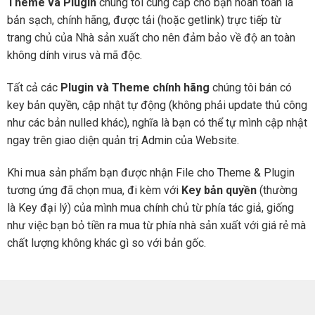
Theme và Plugin
chúng tôi cung cấp cho bạn hoàn toàn là
bản sạch, chính hãng, được tải (hoặc getlink) trực tiếp từ
trang chủ của Nhà sản xuất cho nên đảm bảo về độ an toàn
không dính virus và mã độc.
Tất cả các
Plugin và Theme chính hãng
chúng tôi bán có
key bản quyền, cập nhật tự động (không phải update thủ công
như các bản nulled khác), nghĩa là bạn có thể tự mình cập nhật
ngay trên giao diện quản trị Admin của Website.
Khi mua sản phẩm bạn được nhận File cho Theme & Plugin
tương ứng đã chọn mua, đi kèm với
Key bản quyền
(thường
là Key đại lý) của mình mua chính chủ từ phía tác giả, giống
như việc bạn bỏ tiền ra mua từ phía nhà sản xuất với giá rẻ mà
chất lượng không khác gì so với bản gốc.