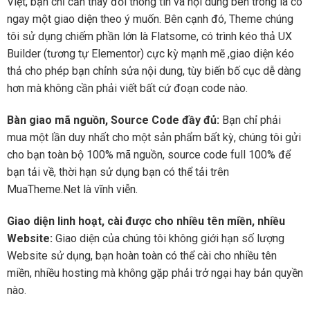
Việt, bạn chỉ cần thay đổi thông tin và nội dung bên trong là có
ngay một giao diện theo ý muốn. Bên cạnh đó, Theme chúng
tôi sử dụng chiếm phần lớn là Flatsome, có trình kéo thả UX
Builder (tương tự Elementor) cực kỳ mạnh mẽ ,giao diện kéo
thả cho phép bạn chỉnh sửa nội dung, tùy biến bố cục dễ dàng
hơn mà không cần phải viết bất cứ đoạn code nào.
Bàn giao mã nguồn, Source Code đầy đủ:
Bạn chỉ phải
mua một lần duy nhất cho một sản phẩm bất kỳ, chúng tôi gửi
cho bạn toàn bộ 100% mã nguồn, source code full 100% để
bạn tải về, thời hạn sử dụng bạn có thể tải trên
MuaTheme.Net là vĩnh viễn.
Giao diện linh hoạt, cài được cho nhiều tên miền, nhiều
Website:
Giao diện của chúng tôi không giới hạn số lượng
Website sử dụng, bạn hoàn toàn có thể cài cho nhiều tên
miền, nhiều hosting mà không gặp phải trở ngại hay bản quyền
nào.