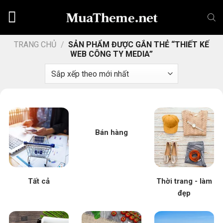
Chuyển
đến
nội
dung
TRANG CHỦ
/
SẢN PHẨM ĐƯỢC GẮN THẺ “THIẾT KẾ
WEB CÔNG TY MEDIA”
Bán hàng
Tất cả
Thời trang - làm
đẹp