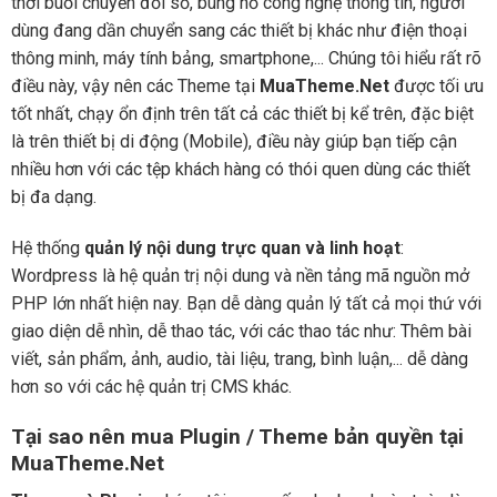
thời buổi chuyển đổi số, bùng nổ công nghệ thông tin, người
dùng đang dần chuyển sang các thiết bị khác như điện thoại
thông minh, máy tính bảng, smartphone,... Chúng tôi hiểu rất rõ
điều này, vậy nên các Theme tại
MuaTheme.Net
được tối ưu
tốt nhất, chạy ổn định trên tất cả các thiết bị kể trên, đặc biệt
là trên thiết bị di động (Mobile), điều này giúp bạn tiếp cận
nhiều hơn với các tệp khách hàng có thói quen dùng các thiết
bị đa dạng.
Hệ thống
quản lý nội dung trực quan và linh hoạt
:
Wordpress là hệ quản trị nội dung và nền tảng mã nguồn mở
PHP lớn nhất hiện nay. Bạn dễ dàng quản lý tất cả mọi thứ với
giao diện dễ nhìn, dễ thao tác, với các thao tác như: Thêm bài
viết, sản phẩm, ảnh, audio, tài liệu, trang, bình luận,... dễ dàng
hơn so với các hệ quản trị CMS khác.
Tại sao nên mua Plugin / Theme bản quyền tại
MuaTheme.Net