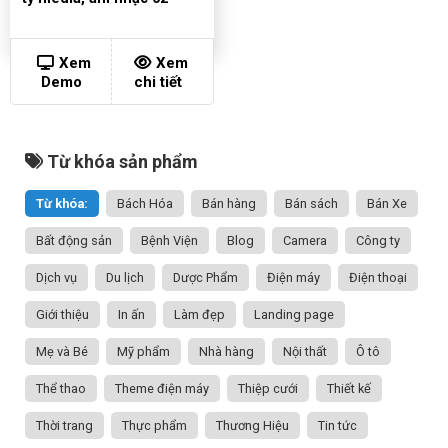
Xem
Xem
Demo
chi tiết
Từ khóa sản phẩm
Từ khóa:
Bách Hóa
Bán hàng
Bán sách
Bán Xe
Bất động sản
Bệnh Viện
Blog
Camera
Công ty
Dịch vụ
Du lịch
Dược Phẩm
Điện máy
Điện thoại
Giới thiệu
In ấn
Làm đẹp
Landing page
Mẹ và Bé
Mỹ phẩm
Nhà hàng
Nội thất
Ô tô
Thể thao
Theme điện máy
Thiệp cưới
Thiết kế
Thời trang
Thực phẩm
Thương Hiệu
Tin tức