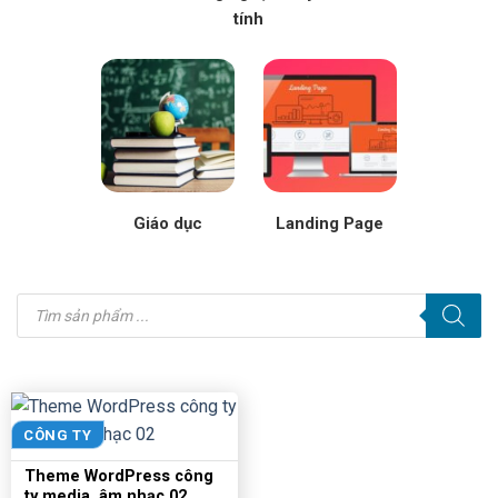
tính
Giáo dục
Landing Page
Tìm
kiếm
sản
phẩm
CÔNG TY
Theme WordPress công
ty media, âm nhạc 02