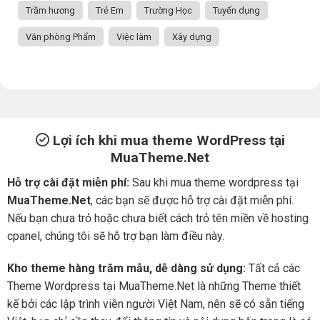
Trầm hương
Trẻ Em
Trường Học
Tuyển dụng
Văn phòng Phẩm
Việc làm
Xây dựng
Lợi ích khi mua theme WordPress tại
MuaTheme.Net
Hỗ trợ cài đặt miễn phí:
Sau khi mua theme wordpress tại
MuaTheme.Net
, các bạn sẽ được hỗ trợ cài đặt miễn phí.
Nếu bạn chưa trỏ hoặc chưa biết cách trỏ tên miền về hosting
cpanel, chúng tôi sẽ hỗ trợ bạn làm điều này.
Kho theme hàng trăm mẫu, dễ dàng sử dụng:
Tất cả các
Theme Wordpress tại MuaTheme.Net là những Theme thiết
kế bởi các lập trình viên người Việt Nam, nên sẽ có sẵn tiếng