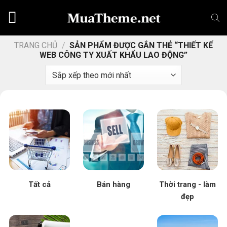
Chuyển
đến
nội
dung
TRANG CHỦ
/
SẢN PHẨM ĐƯỢC GẮN THẺ “THIẾT KẾ
WEB CÔNG TY XUẤT KHẨU LAO ĐỘNG”
Tất cả
Bán hàng
Thời trang - làm
đẹp