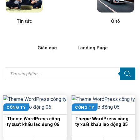
Tin tức
Ô tô
Giáo dục
Landing Page
Tìm
kiếm
sản
phẩm
CÔNG TY
CÔNG TY
Theme WordPress công
Theme WordPress công
ty xuất khẩu lao động 06
ty xuất khẩu lao động 05