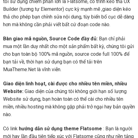
tôi sử dụng chiếm phần lớn là Flatsome, có trình kéo thả UX
Builder (tương tự Elementor) cực kỳ mạnh mẽ ,giao diện kéo
thả cho phép bạn chỉnh sửa nội dung, tùy biến bố cục dễ dàng
hơn mà không cần phải viết bất cứ đoạn code nào.
Bàn giao mã nguồn, Source Code đầy đủ:
Bạn chỉ phải
mua một lần duy nhất cho một sản phẩm bất kỳ, chúng tôi gửi
cho bạn toàn bộ 100% mã nguồn, source code full 100% để
bạn tải về, thời hạn sử dụng bạn có thể tải trên
MuaTheme.Net là vĩnh viễn.
Giao diện linh hoạt, cài được cho nhiều tên miền, nhiều
Website:
Giao diện của chúng tôi không giới hạn số lượng
Website sử dụng, bạn hoàn toàn có thể cài cho nhiều tên
miền, nhiều hosting mà không gặp phải trở ngại hay bản quyền
nào.
Có link
hướng dẫn sử dụng theme Flatsome
: Bạn là người
mới hay lần đầu tiên tiếp xúc với Flatsome cũng như nền tảng