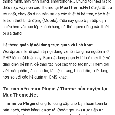
thông minh, máy tính bảng, smartphone,... Chúng tôi hiểu rất rõ
điều này, vậy nên các Theme tại
MuaTheme.Net
được tối ưu
tốt nhất, chạy ổn định trên tất cả các thiết bị kể trên, đặc biệt
là trên thiết bị di động (Mobile), điều này giúp bạn tiếp cận
nhiều hơn với các tệp khách hàng có thói quen dùng các thiết
bị đa dạng.
Hệ thống
quản lý nội dung trực quan và linh hoạt
:
Wordpress là hệ quản trị nội dung và nền tảng mã nguồn mở
PHP lớn nhất hiện nay. Bạn dễ dàng quản lý tất cả mọi thứ với
giao diện dễ nhìn, dễ thao tác, với các thao tác như: Thêm bài
viết, sản phẩm, ảnh, audio, tài liệu, trang, bình luận,... dễ dàng
hơn so với các hệ quản trị CMS khác.
Tại sao nên mua Plugin / Theme bản quyền tại
MuaTheme.Net
Theme và Plugin
chúng tôi cung cấp cho bạn hoàn toàn là
bản sạch, chính hãng, được tải (hoặc getlink) trực tiếp từ