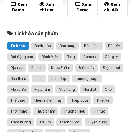
Xem
Xem
Xem
Xem
Demo
chi tiết
Demo
chi tiết
Từ khóa sản phẩm
Từ khóa:
Bách Hóa
Bán hàng
Bán sách
Bán Xe
Bất động sản
Bệnh Viện
Blog
Camera
Công ty
Dịch vụ
Du lịch
Dược Phẩm
Điện máy
Điện thoại
Giới thiệu
In ấn
Làm đẹp
Landing page
Mẹ và Bé
Mỹ phẩm
Nhà hàng
Nội thất
Ô tô
Thể thao
Theme điện máy
Thiệp cưới
Thiết kế
Thời trang
Thực phẩm
Thương Hiệu
Tin tức
Trầm hương
Trẻ Em
Trường Học
Tuyển dụng