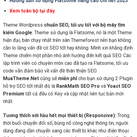
Hướng dẫn sử dụng Flatsome nâng cao chi tiết 2023
Xem toàn bộ tại đây.
Theme Wordpress
chuẩn SEO, tối ưu tốt với bộ máy tìm
kiếm Google
: Theme sử dụng là Flatsome, nó là một Theme
hiện đại, bán chạy nhất trên sàn Themeforest nên bạn không
cần lo lắng vấn đề có SEO tốt hay không. Mình xin khẳng định
Theme chiếm một phần nhỏ ảnh hướng đến kết quả SEO. Các
lập trình viên có chuyên môn cao đã tạo ra Flatsome, tối ưu
code vẫn đảm bảo về vấn đề thân thiện SEO.
MuaTheme.Net
cũng sẽ
miễn phí
cho bạn sử dụng 2 Plugin
hỗ trợ SEO tốt nhất đó là
RankMath SEO Pro
và
Yoast SEO
Premium
tất cả đều có Key và cập nhật liên tục bản mới
nhất.
Tương thích với hầu hết mọi thiết bị (Responsive):
Trong
thời buổi chuyển đổi số, bùng nổ công nghệ thông tin, người
dùng đang dần chuyển sang các thiết bị khác như điện thoại