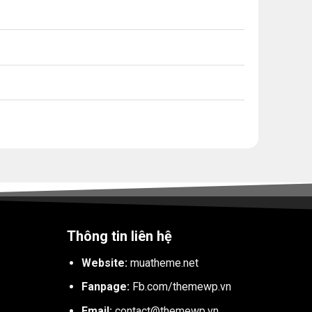
Thông tin liên hệ
Website:
muatheme.net
Fanpage:
Fb.com/themewp.vn
Email:
contact@themewp.vn