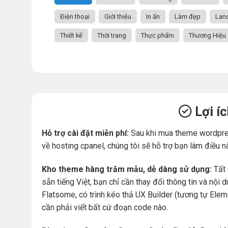
Điện thoại
Giới thiệu
In ấn
Làm đẹp
Lan
Thiết kế
Thời trang
Thực phẩm
Thương Hiệu
Lợi í
Hỗ trợ cài đặt miễn phí:
Sau khi mua theme wordpre
về hosting cpanel, chúng tôi sẽ hỗ trợ bạn làm điều n
Kho theme hàng trăm mẫu, dễ dàng sử dụng:
Tất 
sẵn tiếng Việt, bạn chỉ cần thay đổi thông tin và nộ
Flatsome, có trình kéo thả UX Builder (tương tự Ele
cần phải viết bất cứ đoạn code nào.