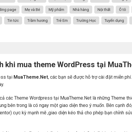
ding page
Mẹ và Bé
Mỹ phẩm
Nhà hàng
Nội thất
Ô tô
Tin tức
Trầm hương
Trẻ Em
Trường Học
Tuyển dụng
ch khi mua theme WordPress tại MuaT
ss tại
MuaTheme.Net
, các bạn sẽ được hỗ trợ cài đặt miễn phí
ày.
cả các Theme Wordpress tại MuaTheme.Net là những Theme thiết k
i dung bên trong là có ngay một giao diện theo ý muốn. Bên cạnh 
mentor) cực kỳ mạnh mẽ ,giao diện kéo thả cho phép bạn chỉnh sử