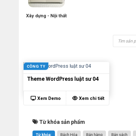
Xây dựng - Nội thất
Tìm
kiếm
sản
phẩm
CÔNG TY
Theme WordPress luật sư 04
Xem Demo
Xem chi tiết
Từ khóa sản phẩm
Từ khóa:
Bách Hóa
Bán hàng
Bán sách