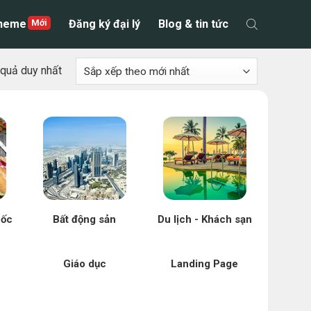
theme
Đăng ký đại lý
Blog & tin tức
t quả duy nhất
uốc
Bất động sản
Du lịch - Khách sạn
Giáo dục
Landing Page