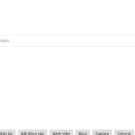
Bán Xe
Bất động sản
Bệnh Viện
Blog
Camera
Công ty