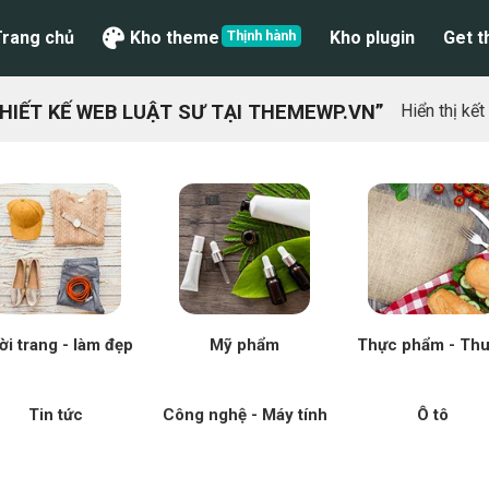
Trang chủ
Kho theme
Kho plugin
Get 
IẾT KẾ WEB LUẬT SƯ TẠI THEMEWP.VN”
Hiển thị kế
ời trang - làm đẹp
Mỹ phẩm
Thực phẩm - Th
Tin tức
Công nghệ - Máy tính
Ô tô