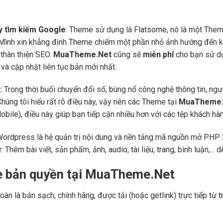
áy tìm kiếm Google
: Theme sử dụng là Flatsome, nó là một Them
 Mình xin khẳng định Theme chiếm một phần nhỏ ảnh hướng đến kế
thân thiện SEO.
MuaTheme.Net
cũng sẽ
miễn phí
cho bạn sử dụ
và cập nhật liên tục bản mới nhất.
:
Trong thời buổi chuyển đổi số, bùng nổ công nghệ thông tin, ng
Chúng tôi hiểu rất rõ điều này, vậy nên các Theme tại
MuaTheme.
 (Mobile), điều này giúp bạn tiếp cận nhiều hơn với các tệp khách h
Wordpress là hệ quản trị nội dung và nền tảng mã nguồn mở PHP l
ư: Thêm bài viết, sản phẩm, ảnh, audio, tài liệu, trang, bình luận,..
e bản quyền tại MuaTheme.Net
oàn là bản sạch, chính hãng, được tải (hoặc getlink) trực tiếp t