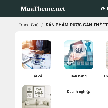
Chuyển
đến
nội
dung
Trang Chủ
/
SẢN PHẨM ĐƯỢC GẮN THẺ “TH
Tất cả
Bán hàng
Th
Doanh nghiệp