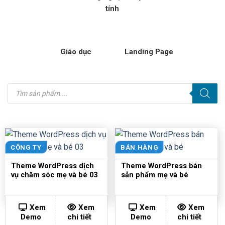
tính
Giáo dục
Landing Page
Tìm
kiếm
sản
phẩm
CÔNG TY
BÁN HÀNG
Theme WordPress dịch
Theme WordPress bán
vụ chăm sóc mẹ và bé 03
sản phẩm mẹ và bé
Xem
Xem
Xem
Xem
Demo
chi tiết
Demo
chi tiết