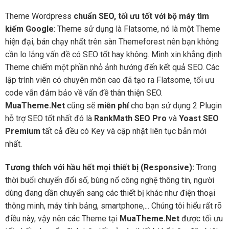
Theme Wordpress
chuẩn SEO, tối ưu tốt với bộ máy tìm
kiếm Google
: Theme sử dụng là Flatsome, nó là một Theme
hiện đại, bán chạy nhất trên sàn Themeforest nên bạn không
cần lo lắng vấn đề có SEO tốt hay không. Mình xin khẳng định
Theme chiếm một phần nhỏ ảnh hướng đến kết quả SEO. Các
lập trình viên có chuyên môn cao đã tạo ra Flatsome, tối ưu
code vẫn đảm bảo về vấn đề thân thiện SEO.
MuaTheme.Net
cũng sẽ
miễn phí
cho bạn sử dụng 2 Plugin
hỗ trợ SEO tốt nhất đó là
RankMath SEO Pro
và
Yoast SEO
Premium
tất cả đều có Key và cập nhật liên tục bản mới
nhất.
Tương thích với hầu hết mọi thiết bị (Responsive):
Trong
thời buổi chuyển đổi số, bùng nổ công nghệ thông tin, người
dùng đang dần chuyển sang các thiết bị khác như điện thoại
thông minh, máy tính bảng, smartphone,... Chúng tôi hiểu rất rõ
điều này, vậy nên các Theme tại
MuaTheme.Net
được tối ưu