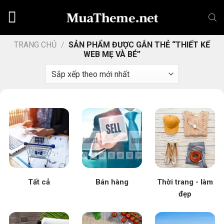
Chuyển
đến
nội
dung
TRANG CHỦ
/
SẢN PHẨM ĐƯỢC GẮN THẺ “THIẾT KẾ
WEB MẸ VÀ BÉ”
Tất cả
Bán hàng
Thời trang - làm
đẹp