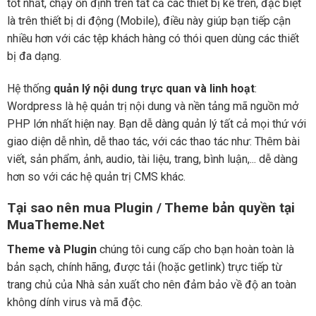
tốt nhất, chạy ổn định trên tất cả các thiết bị kể trên, đặc biệt
là trên thiết bị di động (Mobile), điều này giúp bạn tiếp cận
nhiều hơn với các tệp khách hàng có thói quen dùng các thiết
bị đa dạng.
Hệ thống
quản lý nội dung trực quan và linh hoạt
:
Wordpress là hệ quản trị nội dung và nền tảng mã nguồn mở
PHP lớn nhất hiện nay. Bạn dễ dàng quản lý tất cả mọi thứ với
giao diện dễ nhìn, dễ thao tác, với các thao tác như: Thêm bài
viết, sản phẩm, ảnh, audio, tài liệu, trang, bình luận,... dễ dàng
hơn so với các hệ quản trị CMS khác.
Tại sao nên mua Plugin / Theme bản quyền tại
MuaTheme.Net
Theme và Plugin
chúng tôi cung cấp cho bạn hoàn toàn là
bản sạch, chính hãng, được tải (hoặc getlink) trực tiếp từ
trang chủ của Nhà sản xuất cho nên đảm bảo về độ an toàn
không dính virus và mã độc.