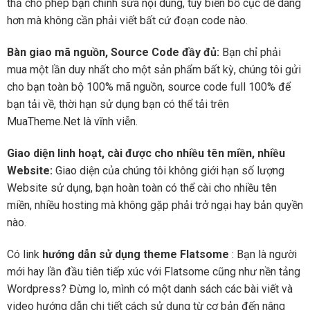
thả cho phép bạn chỉnh sửa nội dung, tùy biến bố cục dễ dàng
hơn mà không cần phải viết bất cứ đoạn code nào.
Bàn giao mã nguồn, Source Code đầy đủ:
Bạn chỉ phải
mua một lần duy nhất cho một sản phẩm bất kỳ, chúng tôi gửi
cho bạn toàn bộ 100% mã nguồn, source code full 100% để
bạn tải về, thời hạn sử dụng bạn có thể tải trên
MuaTheme.Net là vĩnh viễn.
Giao diện linh hoạt, cài được cho nhiều tên miền, nhiều
Website:
Giao diện của chúng tôi không giới hạn số lượng
Website sử dụng, bạn hoàn toàn có thể cài cho nhiều tên
miền, nhiều hosting mà không gặp phải trở ngại hay bản quyền
nào.
Có link
hướng dẫn sử dụng theme Flatsome
: Bạn là người
mới hay lần đầu tiên tiếp xúc với Flatsome cũng như nền tảng
Wordpress? Đừng lo, mình có một danh sách các bài viết và
video hướng dẫn chi tiết cách sử dụng từ cơ bản đến nâng