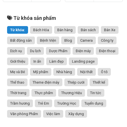
Từ khóa sản phẩm
Từ khóa:
Bách Hóa
Bán hàng
Bán sách
Bán Xe
Bất động sản
Bệnh Viện
Blog
Camera
Công ty
Dịch vụ
Du lịch
Dược Phẩm
Điện máy
Điện thoại
Giới thiệu
In ấn
Làm đẹp
Landing page
Mẹ và Bé
Mỹ phẩm
Nhà hàng
Nội thất
Ô tô
Thể thao
Theme điện máy
Thiệp cưới
Thiết kế
Thời trang
Thực phẩm
Thương Hiệu
Tin tức
Trầm hương
Trẻ Em
Trường Học
Tuyển dụng
Văn phòng Phẩm
Việc làm
Xây dựng