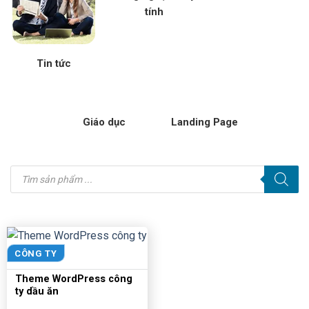
tính
Tin tức
Giáo dục
Landing Page
Tìm
kiếm
sản
phẩm
CÔNG TY
Theme WordPress công
ty dầu ăn