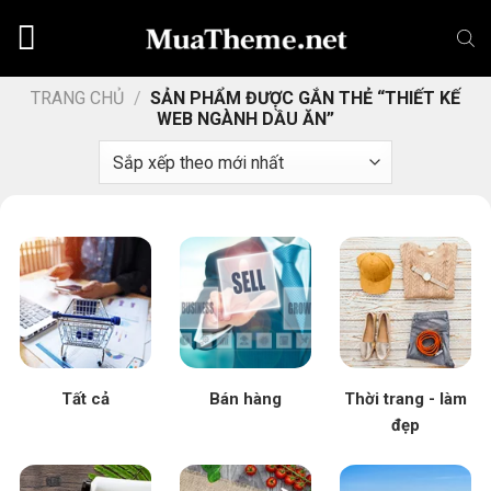
Chuyển
đến
nội
dung
TRANG CHỦ
/
SẢN PHẨM ĐƯỢC GẮN THẺ “THIẾT KẾ
WEB NGÀNH DẦU ĂN”
Tất cả
Bán hàng
Thời trang - làm
đẹp