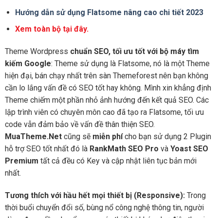
Hướng dẫn sử dụng Flatsome nâng cao chi tiết 2023
Xem toàn bộ tại đây.
Theme Wordpress
chuẩn SEO, tối ưu tốt với bộ máy tìm
kiếm Google
: Theme sử dụng là Flatsome, nó là một Theme
hiện đại, bán chạy nhất trên sàn Themeforest nên bạn không
cần lo lắng vấn đề có SEO tốt hay không. Mình xin khẳng định
Theme chiếm một phần nhỏ ảnh hướng đến kết quả SEO. Các
lập trình viên có chuyên môn cao đã tạo ra Flatsome, tối ưu
code vẫn đảm bảo về vấn đề thân thiện SEO.
MuaTheme.Net
cũng sẽ
miễn phí
cho bạn sử dụng 2 Plugin
hỗ trợ SEO tốt nhất đó là
RankMath SEO Pro
và
Yoast SEO
Premium
tất cả đều có Key và cập nhật liên tục bản mới
nhất.
Tương thích với hầu hết mọi thiết bị (Responsive):
Trong
thời buổi chuyển đổi số, bùng nổ công nghệ thông tin, người