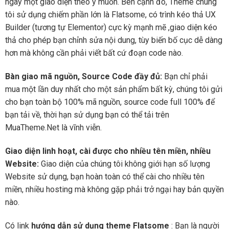
ngay một giao diện theo ý muốn. Bên cạnh đó, Theme chúng
tôi sử dụng chiếm phần lớn là Flatsome, có trình kéo thả UX
Builder (tương tự Elementor) cực kỳ mạnh mẽ ,giao diện kéo
thả cho phép bạn chỉnh sửa nội dung, tùy biến bố cục dễ dàng
hơn mà không cần phải viết bất cứ đoạn code nào.
Bàn giao mã nguồn, Source Code đầy đủ:
Bạn chỉ phải
mua một lần duy nhất cho một sản phẩm bất kỳ, chúng tôi gửi
cho bạn toàn bộ 100% mã nguồn, source code full 100% để
bạn tải về, thời hạn sử dụng bạn có thể tải trên
MuaTheme.Net là vĩnh viễn.
Giao diện linh hoạt, cài được cho nhiều tên miền, nhiều
Website:
Giao diện của chúng tôi không giới hạn số lượng
Website sử dụng, bạn hoàn toàn có thể cài cho nhiều tên
miền, nhiều hosting mà không gặp phải trở ngại hay bản quyền
nào.
Có link
hướng dẫn sử dụng theme Flatsome
: Bạn là người