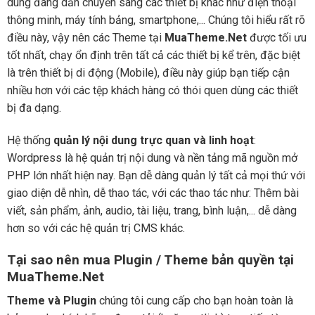
dùng đang dần chuyển sang các thiết bị khác như điện thoại
thông minh, máy tính bảng, smartphone,... Chúng tôi hiểu rất rõ
điều này, vậy nên các Theme tại
MuaTheme.Net
được tối ưu
tốt nhất, chạy ổn định trên tất cả các thiết bị kể trên, đặc biệt
là trên thiết bị di động (Mobile), điều này giúp bạn tiếp cận
nhiều hơn với các tệp khách hàng có thói quen dùng các thiết
bị đa dạng.
Hệ thống
quản lý nội dung trực quan và linh hoạt
:
Wordpress là hệ quản trị nội dung và nền tảng mã nguồn mở
PHP lớn nhất hiện nay. Bạn dễ dàng quản lý tất cả mọi thứ với
giao diện dễ nhìn, dễ thao tác, với các thao tác như: Thêm bài
viết, sản phẩm, ảnh, audio, tài liệu, trang, bình luận,... dễ dàng
hơn so với các hệ quản trị CMS khác.
Tại sao nên mua Plugin / Theme bản quyền tại
MuaTheme.Net
Theme và Plugin
chúng tôi cung cấp cho bạn hoàn toàn là