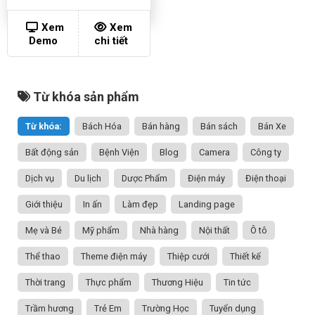
Xem
Xem
Demo
chi tiết
Từ khóa sản phẩm
Từ khóa:
Bách Hóa
Bán hàng
Bán sách
Bán Xe
Bất động sản
Bệnh Viện
Blog
Camera
Công ty
Dịch vụ
Du lịch
Dược Phẩm
Điện máy
Điện thoại
Giới thiệu
In ấn
Làm đẹp
Landing page
Mẹ và Bé
Mỹ phẩm
Nhà hàng
Nội thất
Ô tô
Thể thao
Theme điện máy
Thiệp cưới
Thiết kế
Thời trang
Thực phẩm
Thương Hiệu
Tin tức
Trầm hương
Trẻ Em
Trường Học
Tuyển dụng