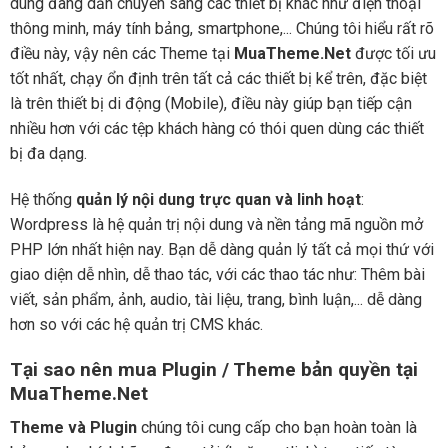
dùng đang dần chuyển sang các thiết bị khác như điện thoại
thông minh, máy tính bảng, smartphone,... Chúng tôi hiểu rất rõ
điều này, vậy nên các Theme tại
MuaTheme.Net
được tối ưu
tốt nhất, chạy ổn định trên tất cả các thiết bị kể trên, đặc biệt
là trên thiết bị di động (Mobile), điều này giúp bạn tiếp cận
nhiều hơn với các tệp khách hàng có thói quen dùng các thiết
bị đa dạng.
Hệ thống
quản lý nội dung trực quan và linh hoạt
:
Wordpress là hệ quản trị nội dung và nền tảng mã nguồn mở
PHP lớn nhất hiện nay. Bạn dễ dàng quản lý tất cả mọi thứ với
giao diện dễ nhìn, dễ thao tác, với các thao tác như: Thêm bài
viết, sản phẩm, ảnh, audio, tài liệu, trang, bình luận,... dễ dàng
hơn so với các hệ quản trị CMS khác.
Tại sao nên mua Plugin / Theme bản quyền tại
MuaTheme.Net
Theme và Plugin
chúng tôi cung cấp cho bạn hoàn toàn là