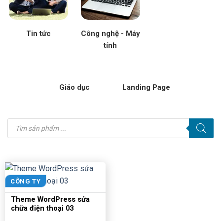
Tin tức
Công nghệ - Máy
tính
Giáo dục
Landing Page
Tìm
kiếm
sản
phẩm
CÔNG TY
Theme WordPress sửa
chữa điện thoại 03