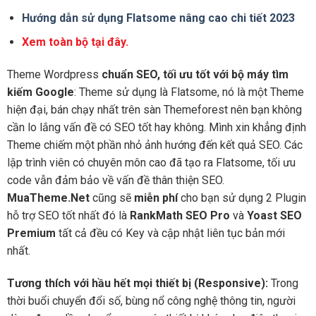
Hướng dẫn sử dụng Flatsome nâng cao chi tiết 2023
Xem toàn bộ tại đây.
Theme Wordpress
chuẩn SEO, tối ưu tốt với bộ máy tìm
kiếm Google
: Theme sử dụng là Flatsome, nó là một Theme
hiện đại, bán chạy nhất trên sàn Themeforest nên bạn không
cần lo lắng vấn đề có SEO tốt hay không. Mình xin khẳng định
Theme chiếm một phần nhỏ ảnh hướng đến kết quả SEO. Các
lập trình viên có chuyên môn cao đã tạo ra Flatsome, tối ưu
code vẫn đảm bảo về vấn đề thân thiện SEO.
MuaTheme.Net
cũng sẽ
miễn phí
cho bạn sử dụng 2 Plugin
hỗ trợ SEO tốt nhất đó là
RankMath SEO Pro
và
Yoast SEO
Premium
tất cả đều có Key và cập nhật liên tục bản mới
nhất.
Tương thích với hầu hết mọi thiết bị (Responsive):
Trong
thời buổi chuyển đổi số, bùng nổ công nghệ thông tin, người