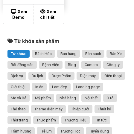
Xem
Xem
Demo
chi tiết
Từ khóa sản phẩm
Từ khóa:
Bách Hóa
Bán hàng
Bán sách
Bán Xe
Bất động sản
Bệnh Viện
Blog
Camera
Công ty
Dịch vụ
Du lịch
Dược Phẩm
Điện máy
Điện thoại
Giới thiệu
In ấn
Làm đẹp
Landing page
Mẹ và Bé
Mỹ phẩm
Nhà hàng
Nội thất
Ô tô
Thể thao
Theme điện máy
Thiệp cưới
Thiết kế
Thời trang
Thực phẩm
Thương Hiệu
Tin tức
Trầm hương
Trẻ Em
Trường Học
Tuyển dụng