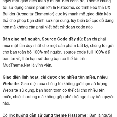
ngay một giao diện theo ý muốn. Bên cạnh đó, Theme chúng
tôi sử dụng chiếm phần lớn là Flatsome, có trình kéo thả UX
Builder (tương tự Elementor) cực kỳ mạnh mẽ ,giao diện kéo
thả cho phép bạn chỉnh sửa nội dung, tùy biến bố cục dễ dàng
hơn mà không cần phải viết bất cứ đoạn code nào.
Bàn giao mã nguồn, Source Code đầy đủ:
Bạn chỉ phải
mua một lần duy nhất cho một sản phẩm bất kỳ, chúng tôi gửi
cho bạn toàn bộ 100% mã nguồn, source code full 100% để
bạn tải về, thời hạn sử dụng bạn có thể tải trên
MuaTheme.Net là vĩnh viễn.
Giao diện linh hoạt, cài được cho nhiều tên miền, nhiều
Website:
Giao diện của chúng tôi không giới hạn số lượng
Website sử dụng, bạn hoàn toàn có thể cài cho nhiều tên
miền, nhiều hosting mà không gặp phải trở ngại hay bản quyền
nào.
Có link
hướng dẫn sử dụng theme Flatsome
: Bạn là người