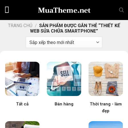
Chuyển
đến
nội
dung
TRANG CHỦ
/
SẢN PHẨM ĐƯỢC GẮN THẺ “THIẾT KẾ
WEB SỬA CHỮA SMARTPHONE”
Tất cả
Bán hàng
Thời trang - làm
đẹp