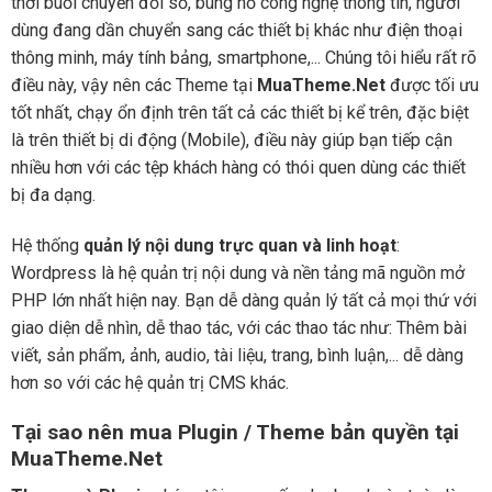
thời buổi chuyển đổi số, bùng nổ công nghệ thông tin, người
dùng đang dần chuyển sang các thiết bị khác như điện thoại
thông minh, máy tính bảng, smartphone,... Chúng tôi hiểu rất rõ
điều này, vậy nên các Theme tại
MuaTheme.Net
được tối ưu
tốt nhất, chạy ổn định trên tất cả các thiết bị kể trên, đặc biệt
là trên thiết bị di động (Mobile), điều này giúp bạn tiếp cận
nhiều hơn với các tệp khách hàng có thói quen dùng các thiết
bị đa dạng.
Hệ thống
quản lý nội dung trực quan và linh hoạt
:
Wordpress là hệ quản trị nội dung và nền tảng mã nguồn mở
PHP lớn nhất hiện nay. Bạn dễ dàng quản lý tất cả mọi thứ với
giao diện dễ nhìn, dễ thao tác, với các thao tác như: Thêm bài
viết, sản phẩm, ảnh, audio, tài liệu, trang, bình luận,... dễ dàng
hơn so với các hệ quản trị CMS khác.
Tại sao nên mua Plugin / Theme bản quyền tại
MuaTheme.Net