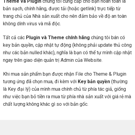
Theme và Plugin
chúng tôi cung cấp cho bạn hoàn toàn là
bản sạch, chính hãng, được tải (hoặc getlink) trực tiếp từ
trang chủ của Nhà sản xuất cho nên đảm bảo về độ an toàn
không dính virus và mã độc.
Tất cả các
Plugin và Theme chính hãng
chúng tôi bán có
key bản quyền, cập nhật tự động (không phải update thủ công
như các bản nulled khác), nghĩa là bạn có thể tự mình cập nhật
ngay trên giao diện quản trị Admin của Website.
Khi mua sản phẩm bạn được nhận File cho Theme & Plugin
tương ứng đã chọn mua, đi kèm với
Key bản quyền
(thường
là Key đại lý) của mình mua chính chủ từ phía tác giả, giống
như việc bạn bỏ tiền ra mua từ phía nhà sản xuất với giá rẻ mà
chất lượng không khác gì so với bản gốc.