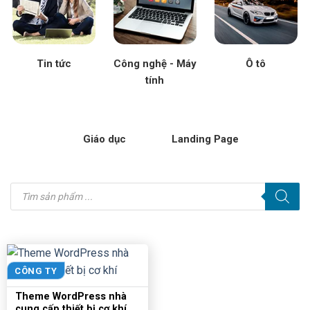
Tin tức
Công nghệ - Máy
Ô tô
tính
Giáo dục
Landing Page
Tìm
kiếm
sản
phẩm
CÔNG TY
Theme WordPress nhà
cung cấp thiết bị cơ khí