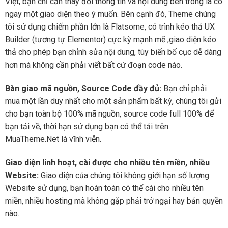
Việt, bạn chỉ cần thay đổi thông tin và nội dung bên trong là có
ngay một giao diện theo ý muốn. Bên cạnh đó, Theme chúng
tôi sử dụng chiếm phần lớn là Flatsome, có trình kéo thả UX
Builder (tương tự Elementor) cực kỳ mạnh mẽ ,giao diện kéo
thả cho phép bạn chỉnh sửa nội dung, tùy biến bố cục dễ dàng
hơn mà không cần phải viết bất cứ đoạn code nào.
Bàn giao mã nguồn, Source Code đầy đủ:
Bạn chỉ phải
mua một lần duy nhất cho một sản phẩm bất kỳ, chúng tôi gửi
cho bạn toàn bộ 100% mã nguồn, source code full 100% để
bạn tải về, thời hạn sử dụng bạn có thể tải trên
MuaTheme.Net là vĩnh viễn.
Giao diện linh hoạt, cài được cho nhiều tên miền, nhiều
Website:
Giao diện của chúng tôi không giới hạn số lượng
Website sử dụng, bạn hoàn toàn có thể cài cho nhiều tên
miền, nhiều hosting mà không gặp phải trở ngại hay bản quyền
nào.