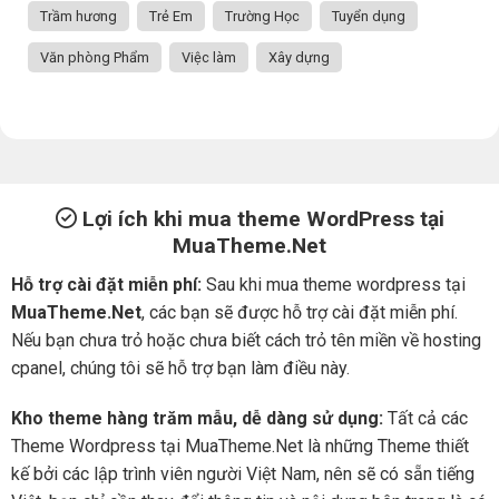
Trầm hương
Trẻ Em
Trường Học
Tuyển dụng
Văn phòng Phẩm
Việc làm
Xây dựng
Lợi ích khi mua theme WordPress tại
MuaTheme.Net
Hỗ trợ cài đặt miễn phí:
Sau khi mua theme wordpress tại
MuaTheme.Net
, các bạn sẽ được hỗ trợ cài đặt miễn phí.
Nếu bạn chưa trỏ hoặc chưa biết cách trỏ tên miền về hosting
cpanel, chúng tôi sẽ hỗ trợ bạn làm điều này.
Kho theme hàng trăm mẫu, dễ dàng sử dụng:
Tất cả các
Theme Wordpress tại MuaTheme.Net là những Theme thiết
kế bởi các lập trình viên người Việt Nam, nên sẽ có sẵn tiếng