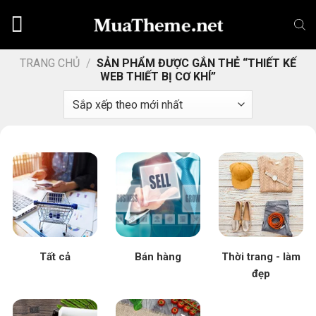
Chuyển
đến
nội
dung
TRANG CHỦ
/
SẢN PHẨM ĐƯỢC GẮN THẺ “THIẾT KẾ
WEB THIẾT BỊ CƠ KHÍ”
Tất cả
Bán hàng
Thời trang - làm
đẹp