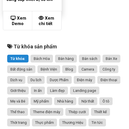
Xem
Xem
Demo
chi tiết
Từ khóa sản phẩm
Từ khóa:
Bách Hóa
Bán hàng
Bán sách
Bán Xe
Bất động sản
Bệnh Viện
Blog
Camera
Công ty
Dịch vụ
Du lịch
Dược Phẩm
Điện máy
Điện thoại
Giới thiệu
In ấn
Làm đẹp
Landing page
Mẹ và Bé
Mỹ phẩm
Nhà hàng
Nội thất
Ô tô
Thể thao
Theme điện máy
Thiệp cưới
Thiết kế
Thời trang
Thực phẩm
Thương Hiệu
Tin tức