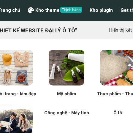
Trang chủ
Kho theme
Kho plugin
Get 
ẾT KẾ WEBSITE ĐẠI LÝ Ô TÔ”
Hiển thị kế
ời trang - làm đẹp
Mỹ phẩm
Thực phẩm - Th
Công nghệ - Máy tính
Ô tô