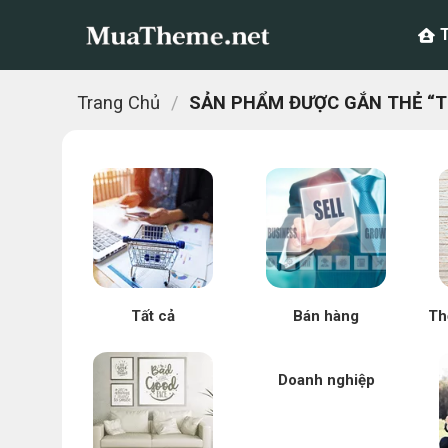
Chuyển
đến
nội
dung
Trang Chủ
/
SẢN PHẨM ĐƯỢC GẮN THẺ “THI
Tất cả
Bán hàng
Th
Doanh nghiệp