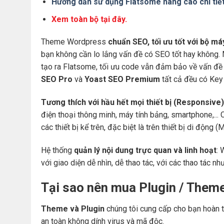
Hướng dẫn sử dụng Flatsome nâng cao chi tiế
Xem toàn bộ tại đây.
Theme Wordpress
chuẩn SEO, tối ưu tốt với bộ m
bạn không cần lo lắng vấn đề có SEO tốt hay không.
tạo ra Flatsome, tối ưu code vẫn đảm bảo về vấn đề 
SEO Pro
và
Yoast SEO Premium
tất cả đều có Key 
Tương thích với hầu hết mọi thiết bị (Responsive)
điện thoại thông minh, máy tính bảng, smartphone,... 
các thiết bị kể trên, đặc biệt là trên thiết bị di động
Hệ thống
quản lý nội dung trực quan và linh hoạt
: 
với giao diện dễ nhìn, dễ thao tác, với các thao tác nh
Tại sao nên mua Plugin / Them
Theme và Plugin
chúng tôi cung cấp cho bạn hoàn t
an toàn không dính virus và mã độc.