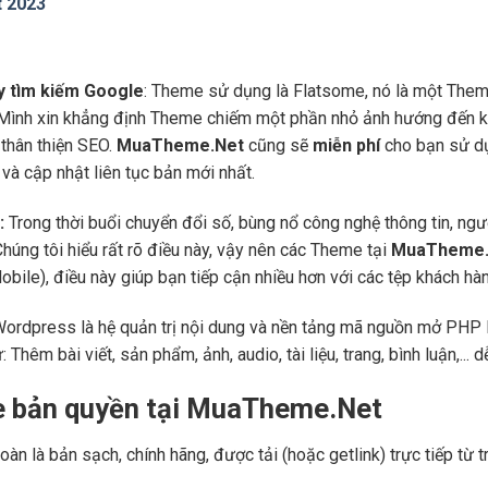
t 2023
áy tìm kiếm Google
: Theme sử dụng là Flatsome, nó là một Them
 Mình xin khẳng định Theme chiếm một phần nhỏ ảnh hướng đến kế
thân thiện SEO.
MuaTheme.Net
cũng sẽ
miễn phí
cho bạn sử dụ
và cập nhật liên tục bản mới nhất.
:
Trong thời buổi chuyển đổi số, bùng nổ công nghệ thông tin, ng
Chúng tôi hiểu rất rõ điều này, vậy nên các Theme tại
MuaTheme.
 (Mobile), điều này giúp bạn tiếp cận nhiều hơn với các tệp khách h
Wordpress là hệ quản trị nội dung và nền tảng mã nguồn mở PHP l
ư: Thêm bài viết, sản phẩm, ảnh, audio, tài liệu, trang, bình luận,..
e bản quyền tại MuaTheme.Net
oàn là bản sạch, chính hãng, được tải (hoặc getlink) trực tiếp t