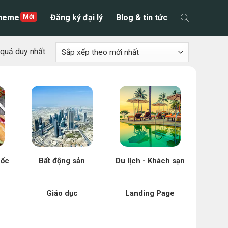
theme
Đăng ký đại lý
Blog & tin tức
t quả duy nhất
uốc
Bất động sản
Du lịch - Khách sạn
Giáo dục
Landing Page