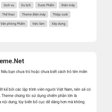
Dịch vụ
Du lịch
Dược Phẩm
Điện máy
Thể thao
Theme điện máy
Thiệp cưới
Văn phòng Phẩm
Việc làm
Xây dựng
heme.Net
. Nếu bạn chưa trỏ hoặc chưa biết cách trỏ tên miền
ế bởi các lập trình viên người Việt Nam, nên sẽ có
đó, Theme chúng tôi sử dụng chiếm phần lớn là
a nội dung, tùy biến bố cục dễ dàng hơn mà không