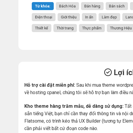
Từ khóa:
Bách Hóa
Bán hàng
Bán sách
Điện thoại
Giới thiệu
In ấn
Làm đẹp
Lan
Thiết kế
Thời trang
Thực phẩm
Thương Hiệu
Lợi í
Hỗ trợ cài đặt miễn phí:
Sau khi mua theme wordpre
về hosting cpanel, chúng tôi sẽ hỗ trợ bạn làm điều n
Kho theme hàng trăm mẫu, dễ dàng sử dụng:
Tất 
sẵn tiếng Việt, bạn chỉ cần thay đổi thông tin và nộ
Flatsome, có trình kéo thả UX Builder (tương tự Ele
cần phải viết bất cứ đoạn code nào.