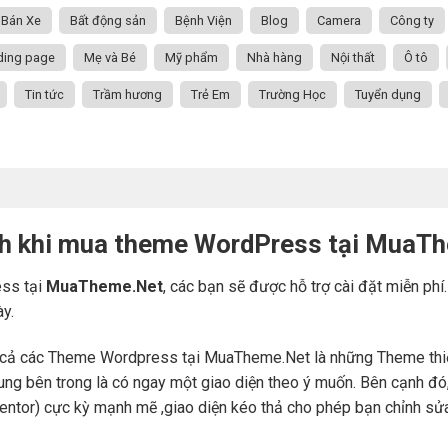
Bán Xe
Bất động sản
Bệnh Viện
Blog
Camera
Công ty
ding page
Mẹ và Bé
Mỹ phẩm
Nhà hàng
Nội thất
Ô tô
Tin tức
Trầm hương
Trẻ Em
Trường Học
Tuyển dụng
ch khi mua theme WordPress tại MuaT
ss tại
MuaTheme.Net
, các bạn sẽ được hỗ trợ cài đặt miễn phí
ày.
cả các Theme Wordpress tại MuaTheme.Net là những Theme thiết k
i dung bên trong là có ngay một giao diện theo ý muốn. Bên cạnh 
mentor) cực kỳ mạnh mẽ ,giao diện kéo thả cho phép bạn chỉnh sử