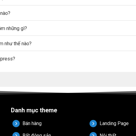
 nào?
gồm những gì?
ẩm như thế nào?
dpress?
Danh mục theme
Bán hàng
Landing Page
Bất động sản
Nội thất