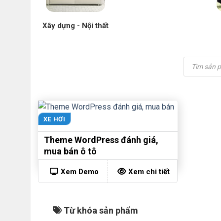
Xây dựng - Nội thất
Tìm
kiếm
sản
phẩm
XE HƠI
Theme WordPress đánh giá,
mua bán ô tô
Xem Demo
Xem chi tiết
Từ khóa sản phẩm