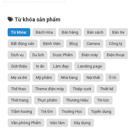
Từ khóa sản phẩm
Từ khóa:
Bách Hóa
Bán hàng
Bán sách
Bán Xe
Bất động sản
Bệnh Viện
Blog
Camera
Công ty
Dịch vụ
Du lịch
Dược Phẩm
Điện máy
Điện thoại
Giới thiệu
In ấn
Làm đẹp
Landing page
Mẹ và Bé
Mỹ phẩm
Nhà hàng
Nội thất
Ô tô
Thể thao
Theme điện máy
Thiệp cưới
Thiết kế
Thời trang
Thực phẩm
Thương Hiệu
Tin tức
Trầm hương
Trẻ Em
Trường Học
Tuyển dụng
Văn phòng Phẩm
Việc làm
Xây dựng