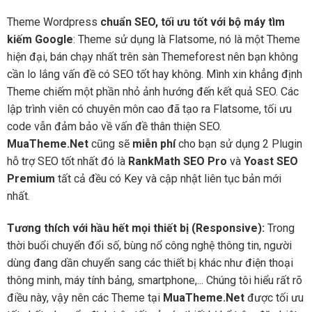
Theme Wordpress
chuẩn SEO, tối ưu tốt với bộ máy tìm
kiếm Google
: Theme sử dụng là Flatsome, nó là một Theme
hiện đại, bán chạy nhất trên sàn Themeforest nên bạn không
cần lo lắng vấn đề có SEO tốt hay không. Mình xin khẳng định
Theme chiếm một phần nhỏ ảnh hướng đến kết quả SEO. Các
lập trình viên có chuyên môn cao đã tạo ra Flatsome, tối ưu
code vẫn đảm bảo về vấn đề thân thiện SEO.
MuaTheme.Net
cũng sẽ
miễn phí
cho bạn sử dụng 2 Plugin
hỗ trợ SEO tốt nhất đó là
RankMath SEO Pro
và
Yoast SEO
Premium
tất cả đều có Key và cập nhật liên tục bản mới
nhất.
Tương thích với hầu hết mọi thiết bị (Responsive):
Trong
thời buổi chuyển đổi số, bùng nổ công nghệ thông tin, người
dùng đang dần chuyển sang các thiết bị khác như điện thoại
thông minh, máy tính bảng, smartphone,... Chúng tôi hiểu rất rõ
điều này, vậy nên các Theme tại
MuaTheme.Net
được tối ưu