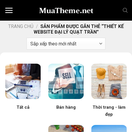
Chuyển
đến
nội
dung
TRANG CHỦ
/
SẢN PHẨM ĐƯỢC GẮN THẺ “THIẾT KẾ
WEBSITE ĐẠI LÝ QUẠT TRẦN”
Tất cả
Bán hàng
Thời trang - làm
đẹp