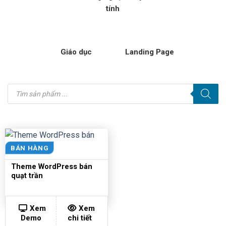
tính
Giáo dục
Landing Page
Tìm
kiếm
sản
phẩm
BÁN HÀNG
Theme WordPress bán
quạt trần
Xem
Xem
Demo
chi tiết