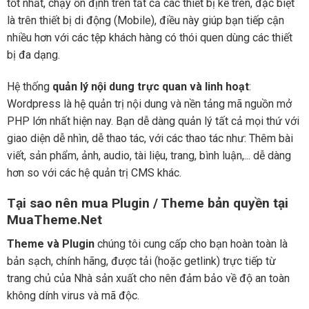
tốt nhất, chạy ổn định trên tất cả các thiết bị kể trên, đặc biệt
là trên thiết bị di động (Mobile), điều này giúp bạn tiếp cận
nhiều hơn với các tệp khách hàng có thói quen dùng các thiết
bị đa dạng.
Hệ thống
quản lý nội dung trực quan và linh hoạt
:
Wordpress là hệ quản trị nội dung và nền tảng mã nguồn mở
PHP lớn nhất hiện nay. Bạn dễ dàng quản lý tất cả mọi thứ với
giao diện dễ nhìn, dễ thao tác, với các thao tác như: Thêm bài
viết, sản phẩm, ảnh, audio, tài liệu, trang, bình luận,... dễ dàng
hơn so với các hệ quản trị CMS khác.
Tại sao nên mua Plugin / Theme bản quyền tại
MuaTheme.Net
Theme và Plugin
chúng tôi cung cấp cho bạn hoàn toàn là
bản sạch, chính hãng, được tải (hoặc getlink) trực tiếp từ
trang chủ của Nhà sản xuất cho nên đảm bảo về độ an toàn
không dính virus và mã độc.