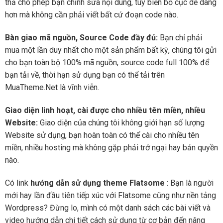
thả cho phép bạn chỉnh sửa nội dung, tùy biến bố cục dễ dàng
hơn mà không cần phải viết bất cứ đoạn code nào.
Bàn giao mã nguồn, Source Code đầy đủ:
Bạn chỉ phải
mua một lần duy nhất cho một sản phẩm bất kỳ, chúng tôi gửi
cho bạn toàn bộ 100% mã nguồn, source code full 100% để
bạn tải về, thời hạn sử dụng bạn có thể tải trên
MuaTheme.Net là vĩnh viễn.
Giao diện linh hoạt, cài được cho nhiều tên miền, nhiều
Website:
Giao diện của chúng tôi không giới hạn số lượng
Website sử dụng, bạn hoàn toàn có thể cài cho nhiều tên
miền, nhiều hosting mà không gặp phải trở ngại hay bản quyền
nào.
Có link
hướng dẫn sử dụng theme Flatsome
: Bạn là người
mới hay lần đầu tiên tiếp xúc với Flatsome cũng như nền tảng
Wordpress? Đừng lo, mình có một danh sách các bài viết và
video hướng dẫn chi tiết cách sử dụng từ cơ bản đến nâng