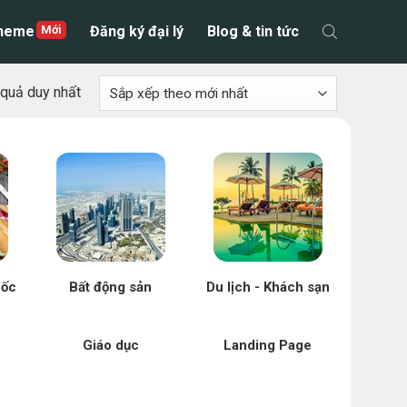
theme
Đăng ký đại lý
Blog & tin tức
t quả duy nhất
uốc
Bất động sản
Du lịch - Khách sạn
Giáo dục
Landing Page