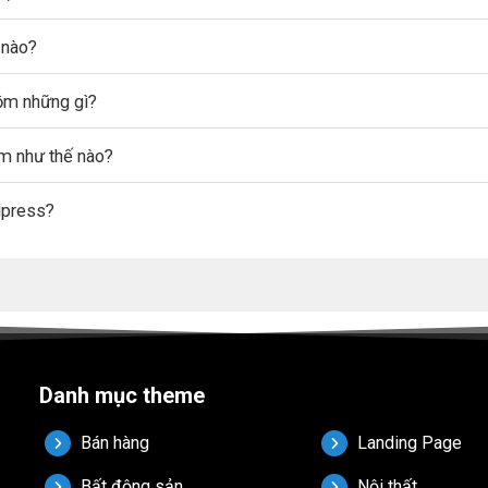
 nào?
gồm những gì?
ẩm như thế nào?
dpress?
Danh mục theme
Bán hàng
Landing Page
Bất động sản
Nội thất