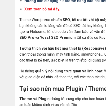
Hướng dẫn sử dụng Flatsome nâng cao chi tiế
Xem toàn bộ tại đây.
Theme Wordpress
chuẩn SEO, tối ưu tốt với bộ m
bạn không cần lo lắng vấn đề có SEO tốt hay không.
tạo ra Flatsome, tối ưu code vẫn đảm bảo về vấn đề 
SEO Pro
và
Yoast SEO Premium
tất cả đều có Key 
Tương thích với hầu hết mọi thiết bị (Responsive)
điện thoại thông minh, máy tính bảng, smartphone,... 
các thiết bị kể trên, đặc biệt là trên thiết bị di động
Hệ thống
quản lý nội dung trực quan và linh hoạt
: 
với giao diện dễ nhìn, dễ thao tác, với các thao tác nh
Tại sao nên mua Plugin / Them
Theme và Plugin
chúng tôi cung cấp cho bạn hoàn t
an toàn không dính virus và mã độc.