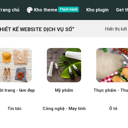
Trang chủ
Kho theme
Kho plugin
Get 
IẾT KẾ WEBSITE DỊCH VỤ SỐ”
Hiển thị kế
ời trang - làm đẹp
Mỹ phẩm
Thực phẩm - Th
Tin tức
Công nghệ - Máy tính
Ô tô