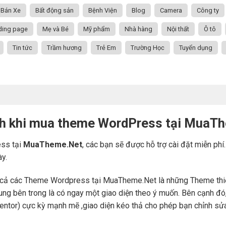
Bán Xe
Bất động sản
Bệnh Viện
Blog
Camera
Công ty
ding page
Mẹ và Bé
Mỹ phẩm
Nhà hàng
Nội thất
Ô tô
Tin tức
Trầm hương
Trẻ Em
Trường Học
Tuyển dụng
ch khi mua theme WordPress tại MuaT
ss tại
MuaTheme.Net
, các bạn sẽ được hỗ trợ cài đặt miễn phí
ày.
cả các Theme Wordpress tại MuaTheme.Net là những Theme thiết k
i dung bên trong là có ngay một giao diện theo ý muốn. Bên cạnh 
mentor) cực kỳ mạnh mẽ ,giao diện kéo thả cho phép bạn chỉnh sử