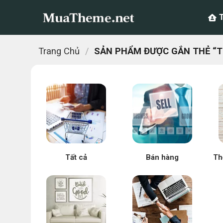
Chuyển
đến
nội
dung
Trang Chủ
/
SẢN PHẨM ĐƯỢC GẮN THẺ “TH
Tất cả
Bán hàng
Th