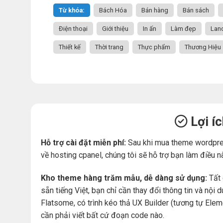
Từ khóa:
Bách Hóa
Bán hàng
Bán sách
Điện thoại
Giới thiệu
In ấn
Làm đẹp
Lan
Thiết kế
Thời trang
Thực phẩm
Thương Hiệu
Lợi í
Hỗ trợ cài đặt miễn phí:
Sau khi mua theme wordpre
về hosting cpanel, chúng tôi sẽ hỗ trợ bạn làm điều n
Kho theme hàng trăm mẫu, dễ dàng sử dụng:
Tất 
sẵn tiếng Việt, bạn chỉ cần thay đổi thông tin và nộ
Flatsome, có trình kéo thả UX Builder (tương tự Ele
cần phải viết bất cứ đoạn code nào.