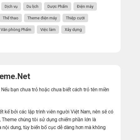
Dịch vụ
Du lịch
Dược Phẩm
Điện máy
Thể thao
Theme điện máy
Thiệp cưới
Văn phòng Phẩm
Việc làm
Xây dựng
heme.Net
. Nếu bạn chưa trỏ hoặc chưa biết cách trỏ tên miền
ế bởi các lập trình viên người Việt Nam, nên sẽ có
đó, Theme chúng tôi sử dụng chiếm phần lớn là
a nội dung, tùy biến bố cục dễ dàng hơn mà không