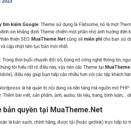
t 2023
áy tìm kiếm Google
: Theme sử dụng là Flatsome, nó là một Them
 Mình xin khẳng định Theme chiếm một phần nhỏ ảnh hướng đến kế
thân thiện SEO.
MuaTheme.Net
cũng sẽ
miễn phí
cho bạn sử dụ
và cập nhật liên tục bản mới nhất.
:
Trong thời buổi chuyển đổi số, bùng nổ công nghệ thông tin, ng
Chúng tôi hiểu rất rõ điều này, vậy nên các Theme tại
MuaTheme.
 (Mobile), điều này giúp bạn tiếp cận nhiều hơn với các tệp khách h
Wordpress là hệ quản trị nội dung và nền tảng mã nguồn mở PHP l
ư: Thêm bài viết, sản phẩm, ảnh, audio, tài liệu, trang, bình luận,..
e bản quyền tại MuaTheme.Net
oàn là bản sạch, chính hãng, được tải (hoặc getlink) trực tiếp t