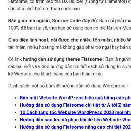
Flatsome, có trình kéo thả UX Builder (tương tự Elementor) 
cần phải viết bất cứ đoạn code nào.
Bàn giao mã nguồn, Source Code đầy đủ:
Bạn chỉ phải mu
100% để bạn tải về, thời hạn sử dụng bạn có thể tải trên Mua
Giao diện linh hoạt, cài được cho nhiều tên miền, nhiều 
tên miền, nhiều hosting mà không gặp phải trở ngại hay bản 
Có link
hướng dẫn sử dụng theme Flatsome
: Bạn là ngườ
các bài viết và video hướng dẫn chi tiết cách sử dụng từ cơ
kế Website cho khách hàng của bản thân mình.
Danh sách một số bài viết hướng dẫn sử dụng Wordpress + 
Bảo mật Website WordPress hiệu quả bằng các ph
Hướng dẫn sử dụng Flatsome chi tiết từ A tới Z nă
10 Cách tăng tốc Website WordPress 2023 mới nh
Hướng dẫn sao lưu và phục hồi dữ liệu Website W
Hướng dẫn sử dụng Flatsome nâng cao chi tiết 202