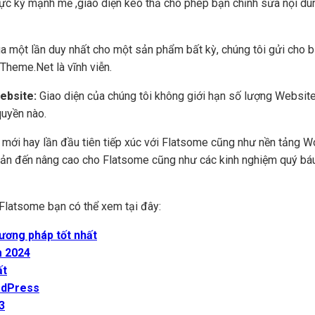
cực kỳ mạnh mẽ ,giao diện kéo thả cho phép bạn chỉnh sửa nội du
a một lần duy nhất cho một sản phẩm bất kỳ, chúng tôi gửi cho 
Theme.Net là vĩnh viễn.
Website:
Giao diện của chúng tôi không giới hạn số lượng Website
quyền nào.
i mới hay lần đầu tiên tiếp xúc với Flatsome cũng như nền tảng 
 bản đến nâng cao cho Flatsome cũng như các kinh nghiệm quý báu
Flatsome bạn có thể xem tại đây:
ương pháp tốt nhất
m 2024
ất
ordPress
3