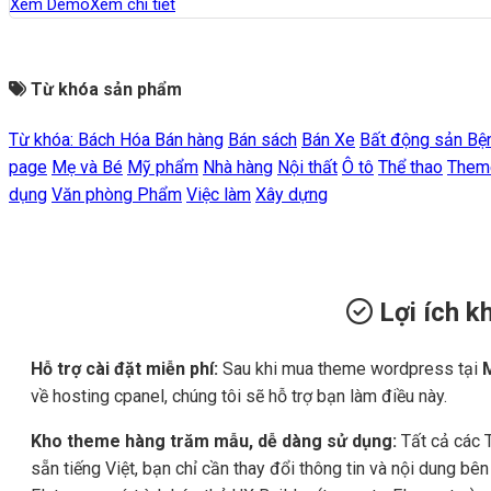
Xem Demo
Xem chi tiết
Từ khóa sản phẩm
Từ khóa:
Bách Hóa
Bán hàng
Bán sách
Bán Xe
Bất động sản
Bệ
page
Mẹ và Bé
Mỹ phẩm
Nhà hàng
Nội thất
Ô tô
Thể thao
Them
dụng
Văn phòng Phẩm
Việc làm
Xây dựng
Lợi ích 
Hỗ trợ cài đặt miễn phí:
Sau khi mua theme wordpress tại
về hosting cpanel, chúng tôi sẽ hỗ trợ bạn làm điều này.
Kho theme hàng trăm mẫu, dễ dàng sử dụng:
Tất cả các 
sẵn tiếng Việt, bạn chỉ cần thay đổi thông tin và nội dung b