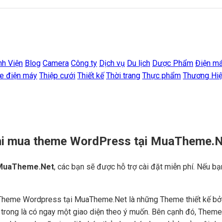
nh Viện
Blog
Camera
Công ty
Dịch vụ
Du lịch
Dược Phẩm
Điện m
e điện máy
Thiệp cưới
Thiết kế
Thời trang
Thực phẩm
Thương Hi
khi mua theme WordPress tại MuaTheme.
MuaTheme.Net
, các bạn sẽ được hỗ trợ cài đặt miễn phí. Nếu bạ
Theme Wordpress tại MuaTheme.Net là những Theme thiết kế bởi c
ên trong là có ngay một giao diện theo ý muốn. Bên cạnh đó, Them