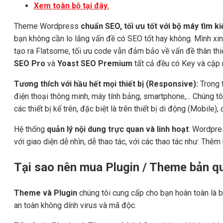
Xem toàn bộ tại đây.
Theme Wordpress
chuẩn SEO, tối ưu tốt với bộ máy tìm 
bạn không cần lo lắng vấn đề có SEO tốt hay không. Mình x
tạo ra Flatsome, tối ưu code vẫn đảm bảo về vấn đề thân th
SEO Pro
và
Yoast SEO Premium
tất cả đều có Key và cập n
Tương thích với hầu hết mọi thiết bị (Responsive):
Trong t
điện thoại thông minh, máy tính bảng, smartphone,... Chúng tô
các thiết bị kể trên, đặc biệt là trên thiết bị di động (Mobile
Hệ thống
quản lý nội dung trực quan và linh hoạt
: Wordpre
với giao diện dễ nhìn, dễ thao tác, với các thao tác như: Thêm b
Tại sao nên mua Plugin / Theme bản 
Theme và Plugin
chúng tôi cung cấp cho bạn hoàn toàn là b
an toàn không dính virus và mã độc.