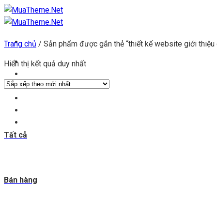
Chuyển
đến
nội
Trang chủ
/
Sản phẩm được gắn thẻ “thiết kế website giới thiệu 
dung
Trang chủ
Hiển thị kết quả duy nhất
Kho theme
Kho plugin
Get theme
Đăng ký đại lý
Blog & tin tức
Tất cả
Bán hàng