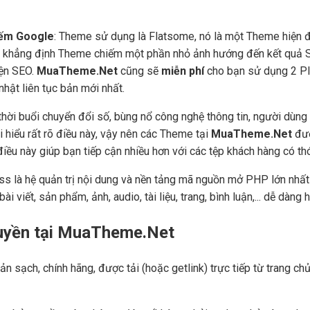
kiếm Google
: Theme sử dụng là Flatsome, nó là một Theme hiện đ
in khẳng định Theme chiếm một phần nhỏ ảnh hướng đến kết quả S
iện SEO.
MuaTheme.Net
cũng sẽ
miễn phí
cho bạn sử dụng 2 Plu
hật liên tục bản mới nhất.
hời buổi chuyển đổi số, bùng nổ công nghệ thông tin, người dùng
i hiểu rất rõ điều này, vậy nên các Theme tại
MuaTheme.Net
đượ
), điều này giúp bạn tiếp cận nhiều hơn với các tệp khách hàng có t
ss là hệ quản trị nội dung và nền tảng mã nguồn mở PHP lớn nhất 
ài viết, sản phẩm, ảnh, audio, tài liệu, trang, bình luận,... dễ dàn
quyền tại MuaTheme.Net
ản sạch, chính hãng, được tải (hoặc getlink) trực tiếp từ trang 