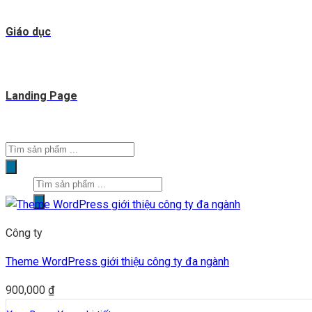
Giáo dục
Landing Page
Tìm
kiếm
Tìm
sản
kiếm
phẩm
sản
Công ty
phẩm
Theme WordPress giới thiệu công ty đa ngành
900,000
₫