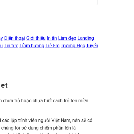
áy
Điện thoại
Giới thiệu
In ấn
Làm đẹp
Landing
ệu
Tin tức
Trầm hương
Trẻ Em
Trường Học
Tuyển
Net
n chưa trỏ hoặc chưa biết cách trỏ tên miền
ác lập trình viên người Việt Nam, nên sẽ có
e chúng tôi sử dụng chiếm phần lớn là