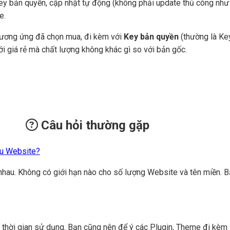
ey bản quyền, cập nhật tự động (không phải update thủ công như c
e.
tương ứng đã chọn mua, đi kèm với
Key bản quyền
(thường là Key
ới giá rẻ mà chất lượng không khác gì so với bản gốc.
Câu hỏi thường gặp
êu Website?
nhau. Không có giới hạn nào cho số lượng Website và tên miền. B
n thời gian sử dụng. Bạn cũng nên để ý các Plugin, Theme đi kèm 