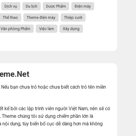
Dịch vụ
Du lịch
Dược Phẩm
Điện máy
Thể thao
Theme điện máy
Thiệp cưới
Văn phòng Phẩm
Việc làm
Xây dựng
heme.Net
. Nếu bạn chưa trỏ hoặc chưa biết cách trỏ tên miền
ế bởi các lập trình viên người Việt Nam, nên sẽ có
đó, Theme chúng tôi sử dụng chiếm phần lớn là
a nội dung, tùy biến bố cục dễ dàng hơn mà không