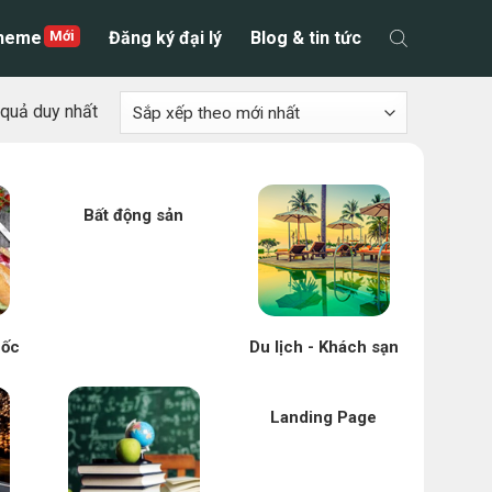
theme
Đăng ký đại lý
Blog & tin tức
t quả duy nhất
Bất động sản
uốc
Du lịch - Khách sạn
Landing Page