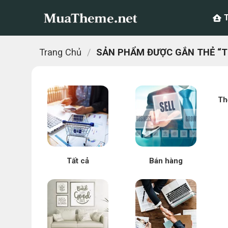
Chuyển
đến
nội
dung
Trang Chủ
/
SẢN PHẨM ĐƯỢC GẮN THẺ “TH
Th
Tất cả
Bán hàng