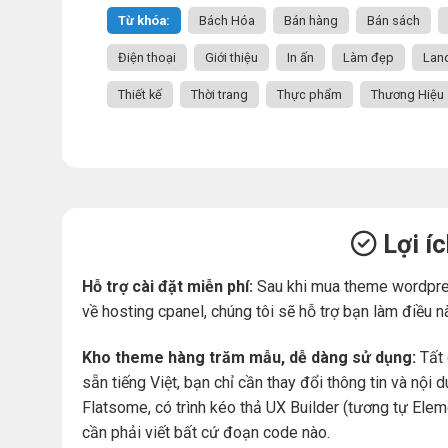
Từ khóa:
Bách Hóa
Bán hàng
Bán sách
Điện thoại
Giới thiệu
In ấn
Làm đẹp
Lan
Thiết kế
Thời trang
Thực phẩm
Thương Hiệu
Lợi í
Hỗ trợ cài đặt miễn phí:
Sau khi mua theme wordpre
về hosting cpanel, chúng tôi sẽ hỗ trợ bạn làm điều n
Kho theme hàng trăm mẫu, dễ dàng sử dụng:
Tất 
sẵn tiếng Việt, bạn chỉ cần thay đổi thông tin và nộ
Flatsome, có trình kéo thả UX Builder (tương tự Ele
cần phải viết bất cứ đoạn code nào.