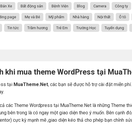
Bán Xe
Bất động sản
Bệnh Viện
Blog
Camera
Công ty
ding page
Mẹ và Bé
Mỹ phẩm
Nhà hàng
Nội thất
Ô tô
Tin tức
Trầm hương
Trẻ Em
Trường Học
Tuyển dụng
ch khi mua theme WordPress tại MuaT
ss tại
MuaTheme.Net
, các bạn sẽ được hỗ trợ cài đặt miễn phí
ày.
cả các Theme Wordpress tại MuaTheme.Net là những Theme thiết k
i dung bên trong là có ngay một giao diện theo ý muốn. Bên cạnh 
mentor) cực kỳ mạnh mẽ ,giao diện kéo thả cho phép bạn chỉnh sử