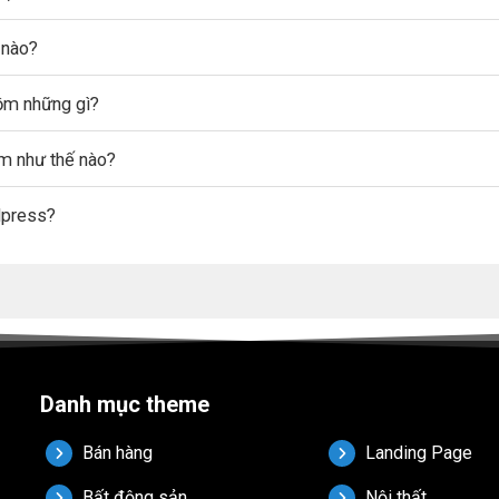
 nào?
gồm những gì?
ẩm như thế nào?
dpress?
Danh mục theme
Bán hàng
Landing Page
Bất động sản
Nội thất