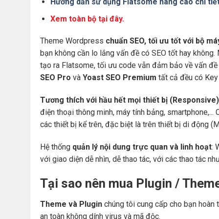
Hướng dẫn sử dụng Flatsome nâng cao chi tiế
Xem toàn bộ tại đây.
Theme Wordpress
chuẩn SEO, tối ưu tốt với bộ m
bạn không cần lo lắng vấn đề có SEO tốt hay không.
tạo ra Flatsome, tối ưu code vẫn đảm bảo về vấn đề 
SEO Pro
và
Yoast SEO Premium
tất cả đều có Key 
Tương thích với hầu hết mọi thiết bị (Responsive)
điện thoại thông minh, máy tính bảng, smartphone,... 
các thiết bị kể trên, đặc biệt là trên thiết bị di động
Hệ thống
quản lý nội dung trực quan và linh hoạt
: 
với giao diện dễ nhìn, dễ thao tác, với các thao tác nh
Tại sao nên mua Plugin / Them
Theme và Plugin
chúng tôi cung cấp cho bạn hoàn t
an toàn không dính virus và mã độc.