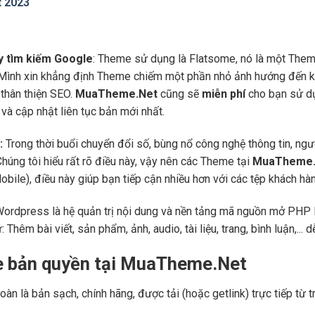
t 2023
áy tìm kiếm Google
: Theme sử dụng là Flatsome, nó là một Them
 Mình xin khẳng định Theme chiếm một phần nhỏ ảnh hướng đến kế
thân thiện SEO.
MuaTheme.Net
cũng sẽ
miễn phí
cho bạn sử dụ
và cập nhật liên tục bản mới nhất.
:
Trong thời buổi chuyển đổi số, bùng nổ công nghệ thông tin, ng
Chúng tôi hiểu rất rõ điều này, vậy nên các Theme tại
MuaTheme.
 (Mobile), điều này giúp bạn tiếp cận nhiều hơn với các tệp khách h
Wordpress là hệ quản trị nội dung và nền tảng mã nguồn mở PHP l
ư: Thêm bài viết, sản phẩm, ảnh, audio, tài liệu, trang, bình luận,..
e bản quyền tại MuaTheme.Net
oàn là bản sạch, chính hãng, được tải (hoặc getlink) trực tiếp t