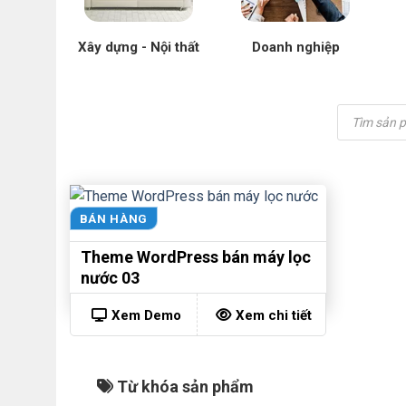
Xây dựng - Nội thất
Doanh nghiệp
Tìm
kiếm
sản
phẩm
BÁN HÀNG
Theme WordPress bán máy lọc
nước 03
Xem Demo
Xem chi tiết
Từ khóa sản phẩm