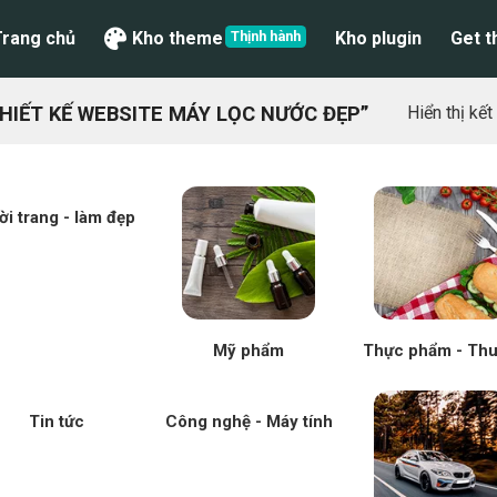
Trang chủ
Kho theme
Kho plugin
Get 
IẾT KẾ WEBSITE MÁY LỌC NƯỚC ĐẸP”
Hiển thị kế
ời trang - làm đẹp
Mỹ phẩm
Thực phẩm - Th
Tin tức
Công nghệ - Máy tính