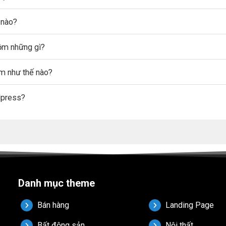
 nào?
gồm những gì?
ẩm như thế nào?
dpress?
Danh mục theme
Bán hàng
Landing Page
Bất động sản
Nội thất