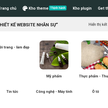
Trang chủ
Kho theme
Kho plugin
Get 
IẾT KẾ WEBSITE NHÂN SỰ”
Hiển thị kế
ời trang - làm đẹp
Mỹ phẩm
Thực phẩm - Th
Tin tức
Công nghệ - Máy tính
Ô tô