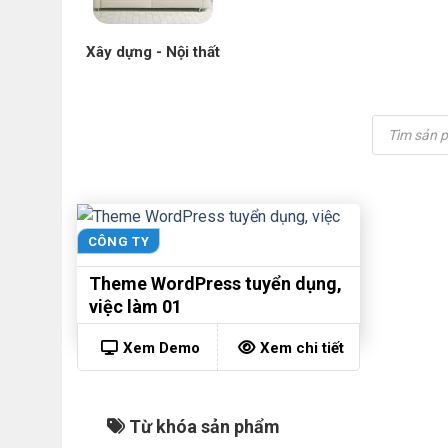
Xây dựng - Nội thất
Tìm
kiếm
sản
phẩm
CÔNG TY
Theme WordPress tuyển dụng,
việc làm 01
Xem Demo
Xem chi tiết
Từ khóa sản phẩm