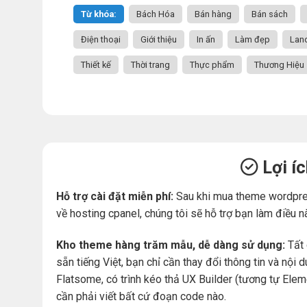
Từ khóa:
Bách Hóa
Bán hàng
Bán sách
Điện thoại
Giới thiệu
In ấn
Làm đẹp
Lan
Thiết kế
Thời trang
Thực phẩm
Thương Hiệu
Lợi í
Hỗ trợ cài đặt miễn phí:
Sau khi mua theme wordpre
về hosting cpanel, chúng tôi sẽ hỗ trợ bạn làm điều n
Kho theme hàng trăm mẫu, dễ dàng sử dụng:
Tất 
sẵn tiếng Việt, bạn chỉ cần thay đổi thông tin và nộ
Flatsome, có trình kéo thả UX Builder (tương tự Ele
cần phải viết bất cứ đoạn code nào.