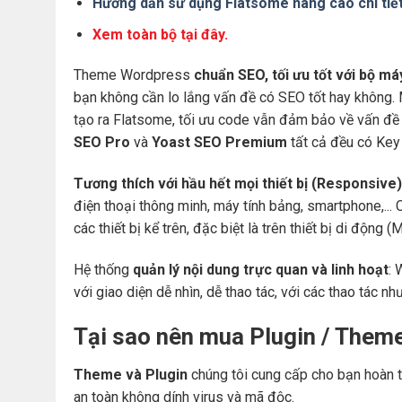
Hướng dẫn sử dụng Flatsome nâng cao chi tiế
Xem toàn bộ tại đây.
Theme Wordpress
chuẩn SEO, tối ưu tốt với bộ m
bạn không cần lo lắng vấn đề có SEO tốt hay không.
tạo ra Flatsome, tối ưu code vẫn đảm bảo về vấn đề 
SEO Pro
và
Yoast SEO Premium
tất cả đều có Key 
Tương thích với hầu hết mọi thiết bị (Responsive)
điện thoại thông minh, máy tính bảng, smartphone,... 
các thiết bị kể trên, đặc biệt là trên thiết bị di động
Hệ thống
quản lý nội dung trực quan và linh hoạt
: 
với giao diện dễ nhìn, dễ thao tác, với các thao tác nh
Tại sao nên mua Plugin / Them
Theme và Plugin
chúng tôi cung cấp cho bạn hoàn t
an toàn không dính virus và mã độc.