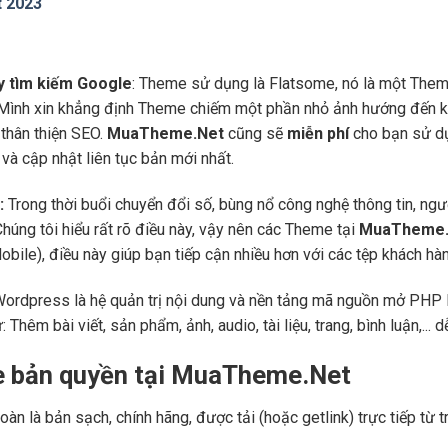
t 2023
áy tìm kiếm Google
: Theme sử dụng là Flatsome, nó là một Them
 Mình xin khẳng định Theme chiếm một phần nhỏ ảnh hướng đến kế
thân thiện SEO.
MuaTheme.Net
cũng sẽ
miễn phí
cho bạn sử dụ
và cập nhật liên tục bản mới nhất.
:
Trong thời buổi chuyển đổi số, bùng nổ công nghệ thông tin, ng
Chúng tôi hiểu rất rõ điều này, vậy nên các Theme tại
MuaTheme.
 (Mobile), điều này giúp bạn tiếp cận nhiều hơn với các tệp khách h
Wordpress là hệ quản trị nội dung và nền tảng mã nguồn mở PHP l
ư: Thêm bài viết, sản phẩm, ảnh, audio, tài liệu, trang, bình luận,..
e bản quyền tại MuaTheme.Net
oàn là bản sạch, chính hãng, được tải (hoặc getlink) trực tiếp t