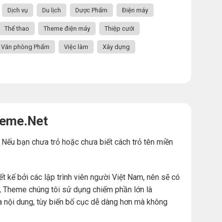
Dịch vụ
Du lịch
Dược Phẩm
Điện máy
Thể thao
Theme điện máy
Thiệp cưới
Văn phòng Phẩm
Việc làm
Xây dựng
heme.Net
. Nếu bạn chưa trỏ hoặc chưa biết cách trỏ tên miền
ế bởi các lập trình viên người Việt Nam, nên sẽ có
đó, Theme chúng tôi sử dụng chiếm phần lớn là
a nội dung, tùy biến bố cục dễ dàng hơn mà không