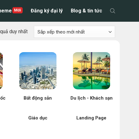
theme
Đăng ký đại lý
Blog & tin tức
t quả duy nhất
uốc
Bất động sản
Du lịch - Khách sạn
Giáo dục
Landing Page