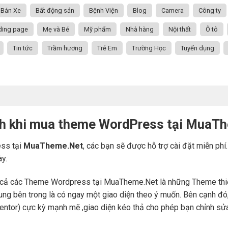
Bán Xe
Bất động sản
Bệnh Viện
Blog
Camera
Công ty
ding page
Mẹ và Bé
Mỹ phẩm
Nhà hàng
Nội thất
Ô tô
Tin tức
Trầm hương
Trẻ Em
Trường Học
Tuyển dụng
ch khi mua theme WordPress tại MuaT
ss tại
MuaTheme.Net
, các bạn sẽ được hỗ trợ cài đặt miễn phí
ày.
cả các Theme Wordpress tại MuaTheme.Net là những Theme thiết k
i dung bên trong là có ngay một giao diện theo ý muốn. Bên cạnh 
mentor) cực kỳ mạnh mẽ ,giao diện kéo thả cho phép bạn chỉnh sử