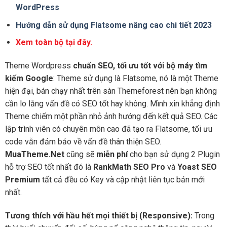
WordPress
Hướng dẫn sử dụng Flatsome nâng cao chi tiết 2023
Xem toàn bộ tại đây.
Theme Wordpress
chuẩn SEO, tối ưu tốt với bộ máy tìm
kiếm Google
: Theme sử dụng là Flatsome, nó là một Theme
hiện đại, bán chạy nhất trên sàn Themeforest nên bạn không
cần lo lắng vấn đề có SEO tốt hay không. Mình xin khẳng định
Theme chiếm một phần nhỏ ảnh hướng đến kết quả SEO. Các
lập trình viên có chuyên môn cao đã tạo ra Flatsome, tối ưu
code vẫn đảm bảo về vấn đề thân thiện SEO.
MuaTheme.Net
cũng sẽ
miễn phí
cho bạn sử dụng 2 Plugin
hỗ trợ SEO tốt nhất đó là
RankMath SEO Pro
và
Yoast SEO
Premium
tất cả đều có Key và cập nhật liên tục bản mới
nhất.
Tương thích với hầu hết mọi thiết bị (Responsive):
Trong