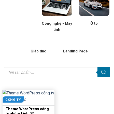
Công nghệ - Máy
Ô tô
tính
Giáo dục
Landing Page
Tìm
kiếm
sản
phẩm
CÔNG TY
Theme WordPress công
ty nhôm kính 02