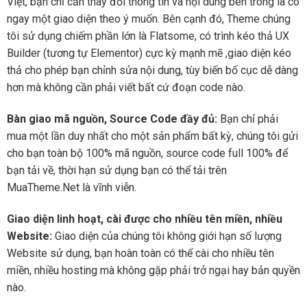
Việt, bạn chỉ cần thay đổi thông tin và nội dung bên trong là có
ngay một giao diện theo ý muốn. Bên cạnh đó, Theme chúng
tôi sử dụng chiếm phần lớn là Flatsome, có trình kéo thả UX
Builder (tương tự Elementor) cực kỳ mạnh mẽ ,giao diện kéo
thả cho phép bạn chỉnh sửa nội dung, tùy biến bố cục dễ dàng
hơn mà không cần phải viết bất cứ đoạn code nào.
Bàn giao mã nguồn, Source Code đầy đủ:
Bạn chỉ phải
mua một lần duy nhất cho một sản phẩm bất kỳ, chúng tôi gửi
cho bạn toàn bộ 100% mã nguồn, source code full 100% để
bạn tải về, thời hạn sử dụng bạn có thể tải trên
MuaTheme.Net là vĩnh viễn.
Giao diện linh hoạt, cài được cho nhiều tên miền, nhiều
Website:
Giao diện của chúng tôi không giới hạn số lượng
Website sử dụng, bạn hoàn toàn có thể cài cho nhiều tên
miền, nhiều hosting mà không gặp phải trở ngại hay bản quyền
nào.