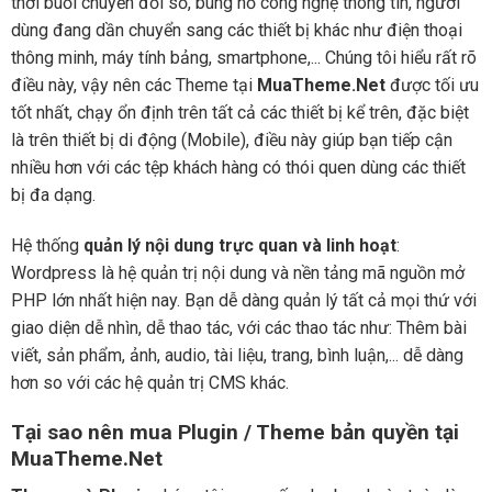
thời buổi chuyển đổi số, bùng nổ công nghệ thông tin, người
dùng đang dần chuyển sang các thiết bị khác như điện thoại
thông minh, máy tính bảng, smartphone,... Chúng tôi hiểu rất rõ
điều này, vậy nên các Theme tại
MuaTheme.Net
được tối ưu
tốt nhất, chạy ổn định trên tất cả các thiết bị kể trên, đặc biệt
là trên thiết bị di động (Mobile), điều này giúp bạn tiếp cận
nhiều hơn với các tệp khách hàng có thói quen dùng các thiết
bị đa dạng.
Hệ thống
quản lý nội dung trực quan và linh hoạt
:
Wordpress là hệ quản trị nội dung và nền tảng mã nguồn mở
PHP lớn nhất hiện nay. Bạn dễ dàng quản lý tất cả mọi thứ với
giao diện dễ nhìn, dễ thao tác, với các thao tác như: Thêm bài
viết, sản phẩm, ảnh, audio, tài liệu, trang, bình luận,... dễ dàng
hơn so với các hệ quản trị CMS khác.
Tại sao nên mua Plugin / Theme bản quyền tại
MuaTheme.Net