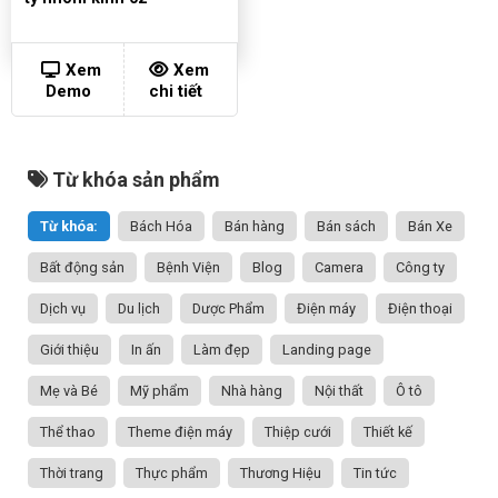
Xem
Xem
Demo
chi tiết
Từ khóa sản phẩm
Từ khóa:
Bách Hóa
Bán hàng
Bán sách
Bán Xe
Bất động sản
Bệnh Viện
Blog
Camera
Công ty
Dịch vụ
Du lịch
Dược Phẩm
Điện máy
Điện thoại
Giới thiệu
In ấn
Làm đẹp
Landing page
Mẹ và Bé
Mỹ phẩm
Nhà hàng
Nội thất
Ô tô
Thể thao
Theme điện máy
Thiệp cưới
Thiết kế
Thời trang
Thực phẩm
Thương Hiệu
Tin tức