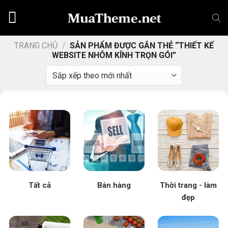
Chuyển
đến
nội
dung
TRANG CHỦ
/
SẢN PHẨM ĐƯỢC GẮN THẺ “THIẾT KẾ
WEBSITE NHÔM KÍNH TRỌN GÓI”
Tất cả
Bán hàng
Thời trang - làm
đẹp