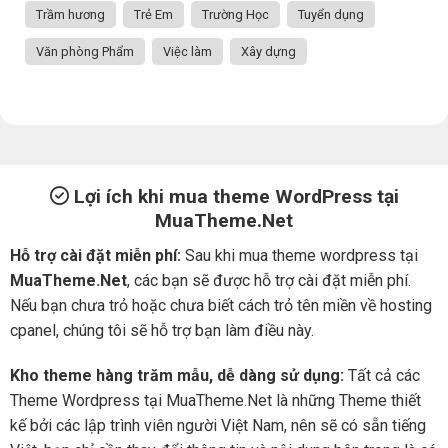
Trầm hương
Trẻ Em
Trường Học
Tuyển dụng
Văn phòng Phẩm
Việc làm
Xây dựng
Lợi ích khi mua theme WordPress tại
MuaTheme.Net
Hỗ trợ cài đặt miễn phí:
Sau khi mua theme wordpress tại
MuaTheme.Net
, các bạn sẽ được hỗ trợ cài đặt miễn phí.
Nếu bạn chưa trỏ hoặc chưa biết cách trỏ tên miền về hosting
cpanel, chúng tôi sẽ hỗ trợ bạn làm điều này.
Kho theme hàng trăm mẫu, dễ dàng sử dụng:
Tất cả các
Theme Wordpress tại MuaTheme.Net là những Theme thiết
kế bởi các lập trình viên người Việt Nam, nên sẽ có sẵn tiếng