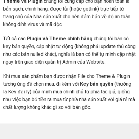
Theme và Plugin
chúng tôi cung cấp cho bạn hoàn toàn là
bản sạch, chính hãng, được tải (hoặc getlink) trực tiếp từ
trang chủ của Nhà sản xuất cho nên đảm bảo về độ an toàn
không dính virus và mã độc.
Tất cả các
Plugin và Theme chính hãng
chúng tôi bán có
key bản quyền, cập nhật tự động (không phải update thủ công
như các bản nulled khác), nghĩa là bạn có thể tự mình cập nhật
ngay trên giao diện quản trị Admin của Website.
Khi mua sản phẩm bạn được nhận File cho Theme & Plugin
tương ứng đã chọn mua, đi kèm với
Key bản quyền
(thường
là Key đại lý) của mình mua chính chủ từ phía tác giả, giống
như việc bạn bỏ tiền ra mua từ phía nhà sản xuất với giá rẻ mà
chất lượng không khác gì so với bản gốc.