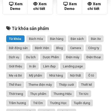
Xem
Xem
Xem
Xem
Demo
chi tiết
Demo
chi tiết
Từ khóa sản phẩm
Từ khóa:
Bách Hóa
Bán hàng
Bán sách
Bán Xe
Bất động sản
Bệnh Viện
Blog
Camera
Công ty
Dịch vụ
Du lịch
Dược Phẩm
Điện máy
Điện thoại
Giới thiệu
In ấn
Làm đẹp
Landing page
Mẹ và Bé
Mỹ phẩm
Nhà hàng
Nội thất
Ô tô
Thể thao
Theme điện máy
Thiệp cưới
Thiết kế
Thời trang
Thực phẩm
Thương Hiệu
Tin tức
Trầm hương
Trẻ Em
Trường Học
Tuyển dụng