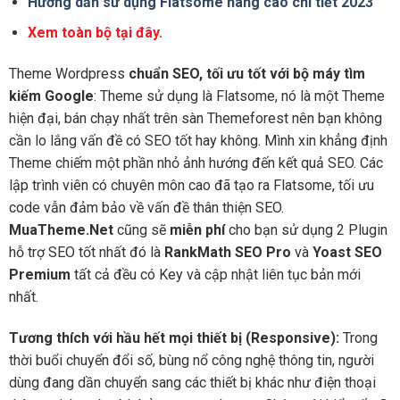
Hướng dẫn sử dụng Flatsome nâng cao chi tiết 2023
Xem toàn bộ tại đây.
Theme Wordpress
chuẩn SEO, tối ưu tốt với bộ máy tìm
kiếm Google
: Theme sử dụng là Flatsome, nó là một Theme
hiện đại, bán chạy nhất trên sàn Themeforest nên bạn không
cần lo lắng vấn đề có SEO tốt hay không. Mình xin khẳng định
Theme chiếm một phần nhỏ ảnh hướng đến kết quả SEO. Các
lập trình viên có chuyên môn cao đã tạo ra Flatsome, tối ưu
code vẫn đảm bảo về vấn đề thân thiện SEO.
MuaTheme.Net
cũng sẽ
miễn phí
cho bạn sử dụng 2 Plugin
hỗ trợ SEO tốt nhất đó là
RankMath SEO Pro
và
Yoast SEO
Premium
tất cả đều có Key và cập nhật liên tục bản mới
nhất.
Tương thích với hầu hết mọi thiết bị (Responsive):
Trong
thời buổi chuyển đổi số, bùng nổ công nghệ thông tin, người
dùng đang dần chuyển sang các thiết bị khác như điện thoại