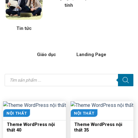
tính
Tin tức
Giáo dục
Landing Page
Tìm
kiếm
sản
phẩm
NỘI THẤT
NỘI THẤT
Theme WordPress nội
Theme WordPress nội
thất 40
thất 35