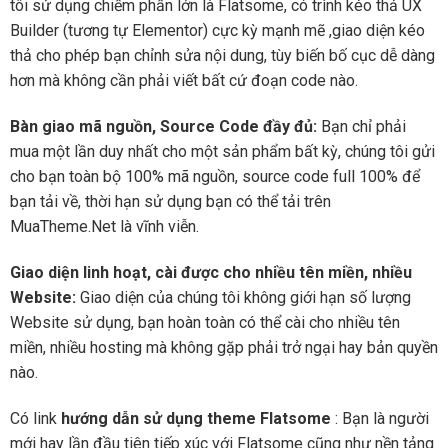
tôi sử dụng chiếm phần lớn là Flatsome, có trình kéo thả UX
Builder (tương tự Elementor) cực kỳ mạnh mẽ ,giao diện kéo
thả cho phép bạn chỉnh sửa nội dung, tùy biến bố cục dễ dàng
hơn mà không cần phải viết bất cứ đoạn code nào.
Bàn giao mã nguồn, Source Code đầy đủ:
Bạn chỉ phải
mua một lần duy nhất cho một sản phẩm bất kỳ, chúng tôi gửi
cho bạn toàn bộ 100% mã nguồn, source code full 100% để
bạn tải về, thời hạn sử dụng bạn có thể tải trên
MuaTheme.Net là vĩnh viễn.
Giao diện linh hoạt, cài được cho nhiều tên miền, nhiều
Website:
Giao diện của chúng tôi không giới hạn số lượng
Website sử dụng, bạn hoàn toàn có thể cài cho nhiều tên
miền, nhiều hosting mà không gặp phải trở ngại hay bản quyền
nào.
Có link
hướng dẫn sử dụng theme Flatsome
: Bạn là người
mới hay lần đầu tiên tiếp xúc với Flatsome cũng như nền tảng