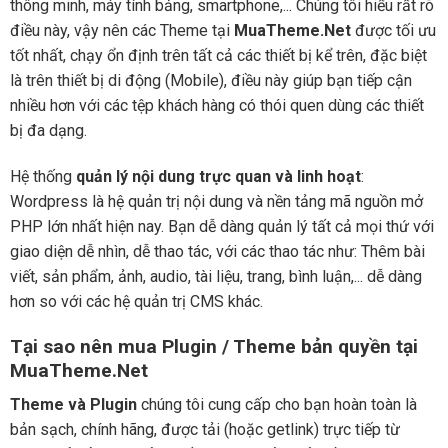
thông minh, máy tính bảng, smartphone,... Chúng tôi hiểu rất rõ
điều này, vậy nên các Theme tại
MuaTheme.Net
được tối ưu
tốt nhất, chạy ổn định trên tất cả các thiết bị kể trên, đặc biệt
là trên thiết bị di động (Mobile), điều này giúp bạn tiếp cận
nhiều hơn với các tệp khách hàng có thói quen dùng các thiết
bị đa dạng.
Hệ thống
quản lý nội dung trực quan và linh hoạt
:
Wordpress là hệ quản trị nội dung và nền tảng mã nguồn mở
PHP lớn nhất hiện nay. Bạn dễ dàng quản lý tất cả mọi thứ với
giao diện dễ nhìn, dễ thao tác, với các thao tác như: Thêm bài
viết, sản phẩm, ảnh, audio, tài liệu, trang, bình luận,... dễ dàng
hơn so với các hệ quản trị CMS khác.
Tại sao nên mua Plugin / Theme bản quyền tại
MuaTheme.Net
Theme và Plugin
chúng tôi cung cấp cho bạn hoàn toàn là
bản sạch, chính hãng, được tải (hoặc getlink) trực tiếp từ