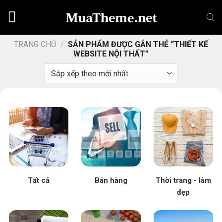
Chuyển
đến
nội
dung
TRANG CHỦ
/
SẢN PHẨM ĐƯỢC GẮN THẺ “THIẾT KẾ
WEBSITE NỘI THẤT”
Tất cả
Bán hàng
Thời trang - làm
đẹp